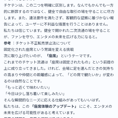
チケテンは、この二つを明確に区別します。なんでもかんでも一方
的に断罪するのではなく、健全で自由な取引の場を守ることに尽力
します。また、違法要件を満たさず、客観的な証拠に基づかない報
告によって、ユーザーに不利益な措置を行うことはありません。
私たちは信じています。健全で開かれた二次流通の場を守ること
が、ファンを守り、エンタメの未来を広げる力になると。
参考
：
チケット不正転売禁止法について
固定化された座席という常識を変える挑戦
次に取り上げたいのが、
「座席」
というテーマです。
これまでのチケット流通は「座席は固定されたもの」という前提の
上に成り立ってきました。けれど、会場に足を運んだときの気持ち
の高まりや仲間との距離感によって、「どの席で観たいか」が変わ
るのは自然なことです。
「もっと近くで味わいたい」
「今日は少し落ち着いて楽しみたい」
そんな瞬間的なニーズに応える仕組みがあってもいいはず。
私たちは、この
「座席体験のアップデート」
にこそ、エンタメの
未来を広げる可能性があると考えています。