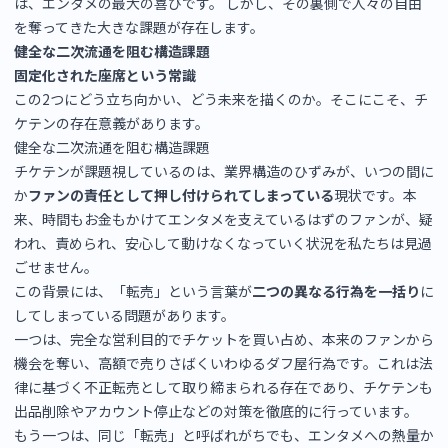
は、エンタメの最大の喜びです。 しかし、その裏側で人々の自由
を奪ってきた大きな課題が存在します。
健全な二次流通を阻む構造課題
固定化された座席という常識
この2つにどう立ち向かい、どう未来を描くのか。そこにこそ、チ
ケテンの存在意義があります。
健全な二次流通を阻む構造課題
チケテンが課題視しているのは、業界構造のひずみが、いつの間に
か
ファンの責任として押し付けられてしまっている
現状です。本
来、時間もお金もかけてエンタメを支えているはずのファンが、疑
われ、責められ、安心して動けなくなっていく状況を私たちは見過
ごせません。
この背景には、「転売」という言葉が
二つの異なる行為を一括り
に
してしまっている問題があります。
一つは、完全な営利目的でチケットを買い占め、本来のファンから
機会を奪い、高額で売りさばくいわゆるダフ屋行為です。これは法
律に基づく不正転売として取り締まられる存在であり、チケテンも
出品削除やアカウント停止などの対策を徹底的に行っています。
もう一つは、同じ「転売」と呼ばれがちでも、エンタメへの熱量か