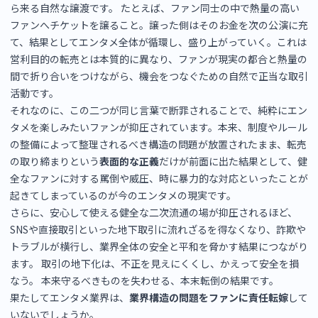
ら来る自然な譲渡です。 たとえば、ファン同士の中で熱量の高い
ファンへチケットを譲ること。譲った側はそのお金を次の公演に充
て、結果としてエンタメ全体が循環し、盛り上がっていく。これは
営利目的の転売とは本質的に異なり、ファンが現実の都合と熱量の
間で折り合いをつけながら、機会をつなぐための自然で正当な取引
活動です。
それなのに、この二つが同じ言葉で断罪されることで、純粋にエン
タメを楽しみたいファンが抑圧されています。本来、制度やルール
の整備によって整理されるべき構造の問題が放置されたまま、転売
の取り締まりという
表面的な正義
だけが前面に出た結果として、健
全なファンに対する罵倒や威圧、時に暴力的な対応といったことが
起きてしまっているのが今のエンタメの現実です。
さらに、安心して使える健全な二次流通の場が抑圧されるほど、
SNSや直接取引といった地下取引に流れざるを得なくなり、詐欺や
トラブルが横行し、業界全体の安全と平和を脅かす結果につながり
ます。 取引の地下化は、不正を見えにくくし、かえって安全を損
なう。 本来守るべきものを失わせる、本末転倒の結果です。
果たしてエンタメ業界は、
業界構造の問題をファンに責任転嫁
して
いないでしょうか。