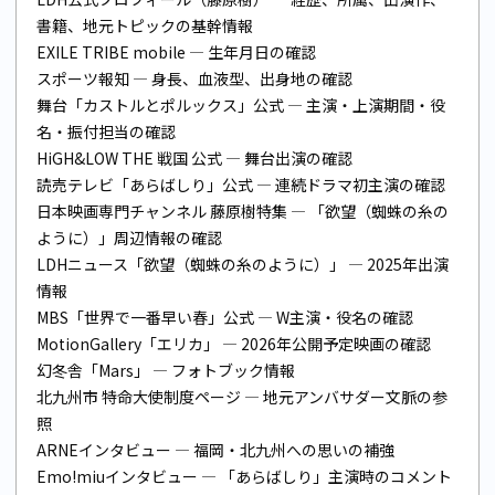
書籍、地元トピックの基幹情報
EXILE TRIBE mobile
— 生年月日の確認
スポーツ報知
— 身長、血液型、出身地の確認
舞台「カストルとポルックス」公式
— 主演・上演期間・役
名・振付担当の確認
HiGH&LOW THE 戦国 公式
— 舞台出演の確認
読売テレビ「あらばしり」公式
— 連続ドラマ初主演の確認
日本映画専門チャンネル 藤原樹特集
— 「欲望（蜘蛛の糸の
ように）」周辺情報の確認
LDHニュース「欲望（蜘蛛の糸のように）」
— 2025年出演
情報
MBS「世界で一番早い春」公式
— W主演・役名の確認
MotionGallery「エリカ」
— 2026年公開予定映画の確認
幻冬舎「Mars」
— フォトブック情報
北九州市 特命大使制度ページ
— 地元アンバサダー文脈の参
照
ARNEインタビュー
— 福岡・北九州への思いの補強
Emo!miuインタビュー
— 「あらばしり」主演時のコメント