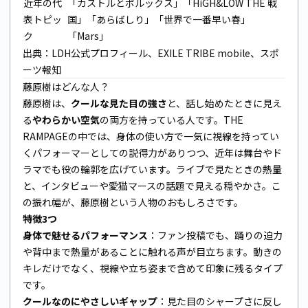
近年の代
「カストルとポルックス」「HiGH&LOW THE 戦
表トピッ
国」「あらばしり」「世界で一番早い春」
ク
「Mars」
出典：
LDH公式プロフィール
、
EXILE TRIBE mobile
、
スポ
ーツ報知
藤原樹はどんな人？
藤原樹は、
クールな見た目の強さ
と、話し始めたときに見え
る
やわらかい空気
の両方を持っている人です。THE
RAMPAGEの中では、身体の使い方で一気に視線を持ってい
くパフォーマーとしての説得力がありつつ、近年は舞台やド
ラマでも役の輪郭を広げています。ライブで見たときの熱量
と、インタビューや愛猫マースの話題で見える穏やかさ。こ
の振れ幅が、藤原樹という人物のおもしろさです。
特徴3つ
身体で魅せるパフォーマンス
：ファン投稿でも、踊りの迫力
や背中まで熱量があることに触れる声が目立ちます。動きの
キレだけでなく、視線や立ち姿まで含めて印象に残るタイプ
です。
クールなのにやさしいギャップ
：見た目のシャープさに反し