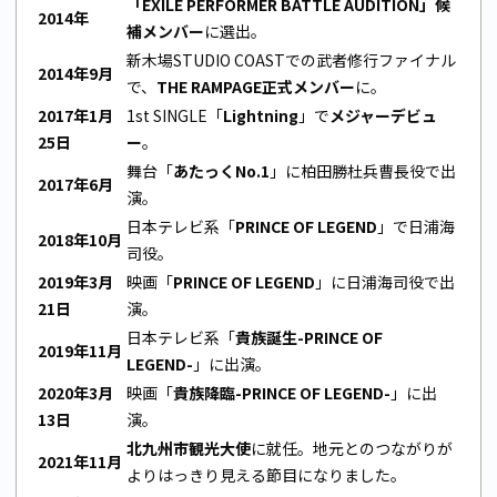
「EXILE PERFORMER BATTLE AUDITION」候
2014年
補メンバー
に選出。
新木場STUDIO COASTでの武者修行ファイナル
2014年9月
で、
THE RAMPAGE正式メンバー
に。
2017年1月
1st SINGLE「
Lightning
」で
メジャーデビュ
25日
ー
。
舞台「
あたっくNo.1
」に柏田勝杜兵曹長役で出
2017年6月
演。
日本テレビ系「
PRINCE OF LEGEND
」で日浦海
2018年10月
司役。
2019年3月
映画「
PRINCE OF LEGEND
」に日浦海司役で出
21日
演。
日本テレビ系「
貴族誕生-PRINCE OF
2019年11月
LEGEND-
」に出演。
2020年3月
映画「
貴族降臨-PRINCE OF LEGEND-
」に出
13日
演。
北九州市観光大使
に就任。地元とのつながりが
2021年11月
よりはっきり見える節目になりました。