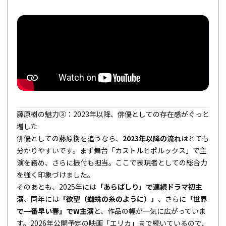
藤原樹の魅力③：2023年以降、俳優としての存在感がぐっと
増した
俳優としての藤原樹を追うなら、
2023年以降の流れ
はとても
分かりやすいです。まず舞台「カストルとポルックス」で主
演を務め、さらに振付も担当。ここで表現者としての総合力
を強く印象づけました。
そのあとも、2025年には
「あらばしり」で連続ドラマ初主
演
、同年には
「欲望（蜘蛛の糸のように）」
、さらに
「世界
で一番早い春」でW主演
と、作品の幅が一気に広がっていま
す。2026年公開予定の映画「エリカ」まで続いているので、