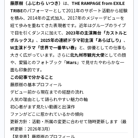
藤原樹（ふじわら いつき）
は、
THE RAMPAGE from EXILE
TRIBE
のパフォーマーとして2011年のサポート活動から経験
を積み、2014年の正式加入、2017年のメジャーデビューを
経て歩みを重ねてきた表現者です。近年はグループのライブ
で目を引くダンスに加えて、
2023年の主演舞台「カストルと
ポルックス」
、
2025年の連続ドラマ初主演「あらばしり」
、
W主演ドラマ「世界で一番早い春」
と、俳優としての仕事も
大きく広がっています。さらに
北九州市観光大使
としての顔
や、愛猫とのフォトブック「
Mars
」で見せたやわらかな一
面も印象的です。
この記事で分かること
藤原樹の基本プロフィール
デビュー前から現在までの経歴の流れ
人気の理由として語られやすい魅力の軸
初心者がまず見たい動画と出演作
ファンがどこに惹かれているかの傾向
更新方針：活動・所属の変更に合わせて随時更新します（最
終更新：2026年3月）
【早見表】藤原樹のプロフィール