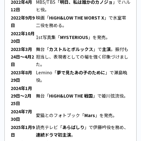
2022年4月
MBS/TBS「
明日、私は誰かのカノジョ
」でハル
12日
ヒ役。
2022年9月9
映画「
HiGH&LOW THE WORST X
」で氷室零
日
二役を務める。
2022年10月
1st写真集「
MYSTERIOUS
」を発売。
20日
2023年3月
舞台「
カストルとポルックス
」で
主演
。振付も
24日〜4月2
担当し、表現者としての幅を強く印象づけまし
日
た。
2023年8月
Lemino「
夢で見たあの子のために
」で瀬島暁
29日
役。
2024年1月
29日〜2月
舞台「
HiGH&LOW THE 戦国
」で姫川弦流役。
25日
2024年7月
愛猫とのフォトブック「
Mars
」を発売。
30日
2025年1月9
読売テレビ「
あらばしり
」で伊藤吟役を務め、
日
連続ドラマ初主演
。