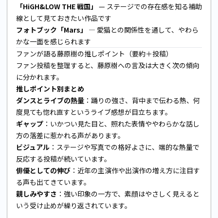
「HiGH&LOW THE 戦国」
— ステージでの存在感を知る補助
線として見ておきたい作品です
フォトブック「Mars」
— 愛猫との関係性を通して、やわら
かな一面を感じられます
ファンが語る藤原樹の推しポイント（要約＋投稿）
ファン投稿を整理すると、藤原樹への言及は大きく次の傾向
に分かれます。
推しポイント別まとめ
ダンスとライブの熱量
：踊りの強さ、背中まで伝わる熱、何
度見ても惚れ直すというライブ感想が目立ちます。
ギャップ
：いかつい見た目と、照れた表情ややわらかな話し
方の落差に惹かれる声があります。
ビジュアル
：ステージや写真での格好よさに、端的な熱量で
反応する投稿が続いています。
俳優としての伸び
：近年の主演作や出演作の増え方に注目す
る声も出てきています。
親しみやすさ
：強い印象の一方で、素顔はやさしく見えると
いう受け止めが繰り返されています。