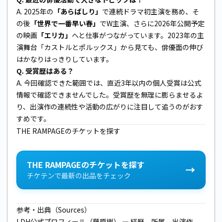
A. 2025年の
「あらばしり」
で連続ドラマ初主演を務め、そ
の後
「世界で一番早い春」
でW主演、さらに2026年公開予定
の映画
「エリカ」
へと仕事がつながっています。2023年の主
演舞台「カストルとポルックス」から見ても、俳優面の伸び
はかなりはっきりしています。
Q. 受賞歴はある？
A. 今回確認できた範囲では、直近3年以内の個人受賞は公式
情報で確認できませんでした。受賞歴を無理に膨らませるよ
り、出演作の連続性や活動の広がりに注目して追うのがおす
すめです。
THE RAMPAGEのチケットを探す
THE RAMPAGEのチケットを探す
→
チケテンで最新の出品をチェック
参考・出典（Sources）
LDH公式プロフィール（藤原樹）
— 経歴、所属、出演作、