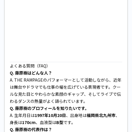
よくある質問（FAQ）
Q. 藤原樹はどんな人？
A. THE RAMPAGEのパフォーマーとして活動しながら、近年
は舞台やドラマでも仕事の幅を広げている表現者です。クー
ルな見た目とやわらかな素顔のギャップ、そしてライブで伝
わるダンスの熱量がよく語られています。
Q. 藤原樹のプロフィールを知りたいです。
A. 生年月日は
1997年10月20日
、出身地は
福岡県北九州市
、
身長は
170cm
、血液型は
B型
です。
Q. 藤原樹の代表作は？