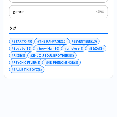
genre
5
記事
タグ
#
STARTO
(
45
)
#
THE RAMPAGE
(
15
)
#
SEVENTEEN
(
13
)
#
Boys be
(
12
)
#
Snow Man
(
10
)
#
timelesz
(
9
)
#
B&ZAI
(
9
)
#
RIIZE
(
8
)
#
三代目 J SOUL BROTHERS
(
8
)
#
PSYCHIC FEVER
(
8
)
#
KID PHENOMENON
(
8
)
#
BALLISTIK BOYZ
(
8
)