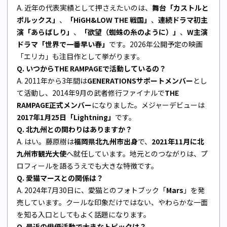
A. 近年の代表実績として押さえたいのは、
舞台「カストルと
ポルックス」
、
「HiGH&LOW THE 戦国」
、
連続ドラマ初主
演「あらばしり」
、
「欲望（蜘蛛の糸のように）」
、
W主演
ドラマ「世界で一番早い春」
です。2026年公開予定の映画
「エリカ」も注目作として挙がります。
Q. いつからTHE RAMPAGEで活動しているの？
A. 2011年から3年間は
GENERATIONSサポートメンバー
とし
て活動し、2014年9月の武者修行ファイナルで
THE
RAMPAGE正式メンバー
になりました。メジャーデビューは
2017年1月25日「Lightning」
です。
Q. 北九州との関わりはありますか？
A. はい。藤原樹は
福岡県北九州市出身
で、
2021年11月に北
九州市観光大使
へ就任しています。地元とのつながりは、プ
ロフィールを語るうえでも大きな特徴です。
Q. 愛猫マースとの関係は？
A. 2024年7月30日に、愛猫とのフォトブック「
Mars
」を発
売しています。クールな印象だけではない、やわらかな一面
を知る入口としてもよく話題になります。
Q. 最近の俳優活動で大きなトピックは？