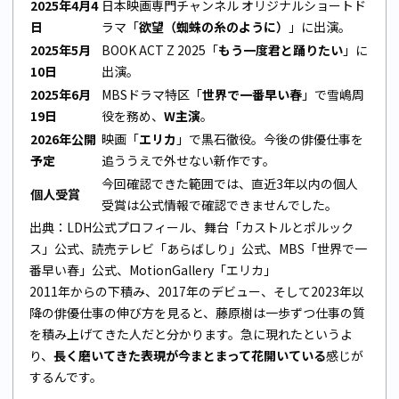
2025年4月4
日本映画専門チャンネル オリジナルショートド
日
ラマ「
欲望（蜘蛛の糸のように）
」に出演。
2025年5月
BOOK ACT Z 2025「
もう一度君と踊りたい
」に
10日
出演。
2025年6月
MBSドラマ特区「
世界で一番早い春
」で雪嶋周
19日
役を務め、
W主演
。
2026年公開
映画「
エリカ
」で黒石徹役。今後の俳優仕事を
予定
追ううえで外せない新作です。
今回確認できた範囲では、直近3年以内の個人
個人受賞
受賞は公式情報で確認できませんでした。
出典：
LDH公式プロフィール
、
舞台「カストルとポルック
ス」公式
、
読売テレビ「あらばしり」公式
、
MBS「世界で一
番早い春」公式
、
MotionGallery「エリカ」
2011年からの下積み、2017年のデビュー、そして2023年以
降の俳優仕事の伸び方を見ると、藤原樹は一歩ずつ仕事の質
を積み上げてきた人だと分かります。急に現れたというよ
り、
長く磨いてきた表現が今まとまって花開いている
感じが
するんです。