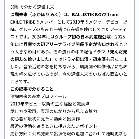
30秒で分かる深堀未来
深堀未来（ふかほり みく）
は、
BALLISTIK BOYZ from
EXILE TRIBE
のメンバーとして2019年のメジャーデビュー以
降、グループの歩みと一緒に存在感を伸ばしてきたアーティ
ストです。2024年には
グループ初の日本武道館公演
、2025
年には
兵庫での初アリーナライブ開催予定が告知される
とい
う大きな節目があり、その流れの中で配信ドラマ
「死んだ兄
の親友を拾いました」
では
ドラマ初出演・初主演
も果たしま
した。音楽活動の芯を持ちながら、朗読劇や映像作品にも表
現の幅を広げているのが、今の深堀未来のいちばん面白いと
ころです。
この記事で分かること
深堀未来の基本プロフィール
2019年デビュー以降の主な経歴と転換点
話し方や歌声、表現の広がりから見える魅力
初心者が最初に見たい動画と出演作
最近の活動を追うときに押さえたいポイント
更新方針：公式発表や出演情報の追加に合わせて随時更新し