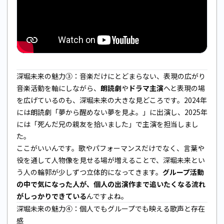
深堀未来の魅力③：音楽だけにとどまらない、表現の広がり
音楽活動を軸にしながら、
朗読劇
や
ドラマ主演
へと表現の場
を広げているのも、深堀未来の大きな見どころです。2024年
には朗読劇「夢から醒めない夢を見よ。」に出演し、2025年
には「死んだ兄の親友を拾いました」で主演を担当しまし
た。
ここがいいんです。歌やパフォーマンスだけでなく、言葉や
役を通して人物像を見せる場が増えることで、深堀未来とい
う人の輪郭が少しずつ立体的になってきます。
グループ活動
の中で気になった人が、個人の出演作まで追いたくなる流れ
がしっかりできている
んですよね。
深堀未来の魅力④：個人でもグループでも映える歌声と存在
感