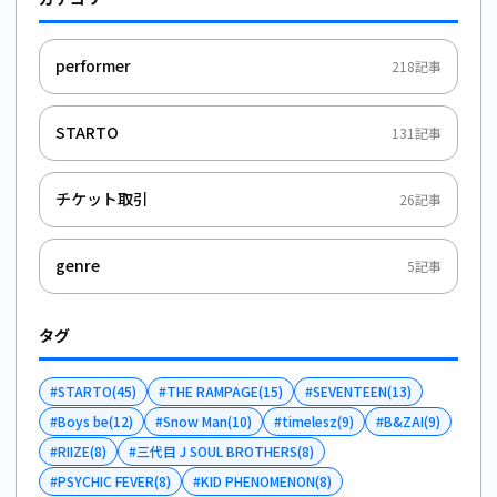
performer
218
記事
STARTO
131
記事
チケット取引
26
記事
genre
5
記事
タグ
#
STARTO
(
45
)
#
THE RAMPAGE
(
15
)
#
SEVENTEEN
(
13
)
#
Boys be
(
12
)
#
Snow Man
(
10
)
#
timelesz
(
9
)
#
B&ZAI
(
9
)
#
RIIZE
(
8
)
#
三代目 J SOUL BROTHERS
(
8
)
#
PSYCHIC FEVER
(
8
)
#
KID PHENOMENON
(
8
)