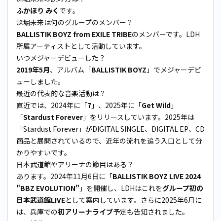
ふかほり みく
です。
深堀未来は何のグループのメンバー？
BALLISTIK BOYZ from EXILE TRIBE
のメンバーです。LDH
所属アーティストとして活動しています。
いつメジャーデビューした？
2019年5月
、アルバム「
BALLISTIK BOYZ
」でメジャーデビ
ューしました。
最近の代表的な音楽活動は？
直近では、2024年に「
7
」、2025年に「
Get Wild
」
「
Stardust Forever
」をリリースしています。2025年は
「Stardust Forever」がDIGITAL SINGLE、DIGITAL EP、CD
商品と展開されているので、近年の流れを追う入口として分
かりやすいです。
日本武道館やアリーナの節目はある？
あります。2024年11月6日に「
BALLISTIK BOYZ LIVE 2024
"BBZ EVOLUTION"
」を開催し、LDHはこれを
グループ初の
日本武道館LIVE
として案内しています。さらに2025年6月に
は、兵庫での
初アリーナライブ
予定も告知されました。