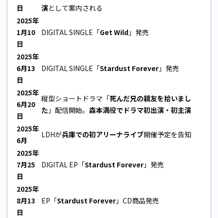
日
演
として案内される
2025年
1月10
DIGITAL SINGLE「
Get Wild
」発売
日
2025年
6月13
DIGITAL SINGLE「
Stardust Forever
」発売
日
2025年
縦型ショートドラマ「
死んだ兄の親友を拾いまし
6月20
た
」配信開始。
森本満役でドラマ初出演・初主演
日
2025年
LDHが
兵庫での初アリーナライブ
開催予定を告知
6月
2025年
7月25
DIGITAL EP「
Stardust Forever
」発売
日
2025年
8月13
EP「
Stardust Forever
」CD商品発売
日