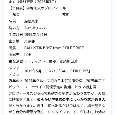
ます（最終更新：2026年3月）
【早見表】深堀未来のプロフィール
項目
内容
名前
深堀未来
読み方
ふかほり みく
生年月日
1999年7月1日
出身地
東京都
所属
BALLISTIK BOYZ from EXILE TRIBE
所属先
LDH
主な活動
アーティスト、俳優、朗読劇出演
メジャー
2019年5月 アルバム「BALLISTIK BOYZ」
デビュー
近年のト
2024年グループ初の日本武道館公演、2025年初ア
ピック
リーナライブ開催予定の告知、ドラマ初主演
プロフィールだけ追っても動きの多さが伝わりますが、実際
に映像を見ると、
柔らかい空気感の中にしっかり芯がある人
だと分かります。派手に前へ出るだけではなく、場を整えな
がら自分の表現を残していくタイプで、そこがじわじわ効い