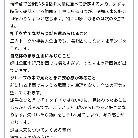
現時点で公開SNS投稿を大量に並べて断定するより、まずは
映像で確認できる範囲を丁寧に見るほうが、深堀未来の魅力
は伝わりやすいと感じます。特に印象に残るのは次の3点で
す。
相手を立てながら会話を進められること
二人トークや複数人企画でも、場を固くしないままテンポを
作れます。
自然体のまま企画になじむこと
趣味企画や短尺動画でも構えすぎず、そのままの雰囲気が出
ています。
グループの中で見たときに安心感があること
前に出る場面でも支える場面でも無理がなく、全体の空気を
整えてくれます。
派手なひと言で押すタイプではないのに、見終わったあとに
しっかり残るんです。こういう人は後からじわっと好きにな
ります。気づいたら動画をもう1本見てしまう、あの感じが
あります。
深堀未来についてよくある質問
深堀未来の読み方は？