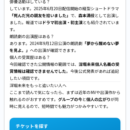
俳優活動はしている？
しています。2025年6月20日配信開始の縦型ショートドラマ
「死んだ兄の親友を拾いました」
で、
森本満役
として出演し
ました。報道では
ドラマ初出演・初主演
とも紹介されていま
す。
朗読劇の出演歴はある？
あります。2024年9月12日公演の朗読劇
「夢から醒めない夢
を見よ。」
への出演が確認できます。
個人の受賞歴はある？
今回確認できた公開情報の範囲では、
深堀未来個人名義の受
賞情報は確認できませんでした
。今後公式発表があれば追記
したい項目です。
深堀未来をもっと追いたい人へ
ここまで読んで気になったら、まずは近年のMVや出演作から
触れるのがおすすめです。
グループの今
と
個人の広がり
が同
時に見えるので、短時間でも魅力がつかみやすいです。
チケットを探す