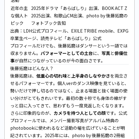
近年の主
2025年ドラマ「あらばしり」出演、BOOK ACT Z
な個人ト
2025出演、和歌山CM出演、photo by 後藤拓磨の
ピック
フォトブック告知
出典：LDH公式プロフィール、EXILE TRIBE mobile、EXPG
卒業生ページ、読売テレビ「あらばしり」公式
プロフィールだけでも、後藤拓磨はダンサーという一語では
収まりません。
パフォーマーとしての土台
に、
写真
と
俳優仕
事
が自然につながっているのが今の面白さです。
後藤拓磨はどんな人？
後藤拓磨は、
低重心の切れ味
と
上半身のしなやかさ
を両立さ
せるパフォーマーです。個人verのダンス映像を見ていると、
勢いだけで押し切るのではなく、止まる場面と抜く場面の使
い分けがとてもきれいです。最初の数十秒でも身体の線がす
っと目に入ってきて、思わずもう一度見返したくなります。
さらに印象的なのが、
カメラを持つ人としての顔
です。公式
プロフィールでは、メンバー撮影写真がアルバム特典の
photobookに使われるなど活動の幅を広げていることが明
記されています。2025年には、photo by 後藤拓磨の2冊組