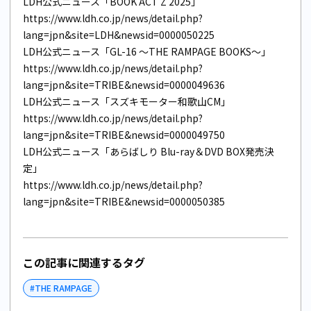
LDH公式ニュース「BOOK ACT Z 2025」
https://www.ldh.co.jp/news/detail.php?
lang=jpn&site=LDH&newsid=0000050225
LDH公式ニュース「GL-16 ～THE RAMPAGE BOOKS～」
https://www.ldh.co.jp/news/detail.php?
lang=jpn&site=TRIBE&newsid=0000049636
LDH公式ニュース「スズキモーター和歌山CM」
https://www.ldh.co.jp/news/detail.php?
lang=jpn&site=TRIBE&newsid=0000049750
LDH公式ニュース「あらばしり Blu-ray＆DVD BOX発売決
定」
https://www.ldh.co.jp/news/detail.php?
lang=jpn&site=TRIBE&newsid=0000050385
この記事に関連するタグ
#
THE RAMPAGE