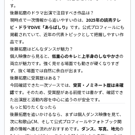
す。
後藤拓磨のドラマ出演で注目すべき作品は？
現時点で一次情報から追いやすいのは、
2025年の読売テレ
ビ・ドラマDiVE「あらばしり」
です。公式プロフィールにも
掲載されていて、近年の代表トピックとして把握しやすい作
品です。
後藤拓磨はどんなダンスが魅力？
個人映像から見ると、
低重心のキレ
と
上半身のしなやかさ
の
両立が魅力です。強く見せる場面でも動きが硬くなりすぎ
ず、抜く場面では自然に余白が出ます。
後藤拓磨に受賞歴はある？
今回確認できた一次ソースでは、
受賞・ノミネート歴は未確
認
です。そのため、受賞歴がある前提では書かず、確認でき
た出演歴と活動内容を中心に追うのが安全です。
もっと知りたくなったら
後藤拓磨を追いかけるなら、まずは個人ダンス映像を見て、
次に和歌山CM、そして公式プロフィールやフォトブック関
連の情報へ進む流れがおすすめです。
ダンス、写真、地元
の