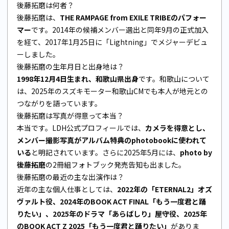
後藤拓磨は何者？
後藤拓磨は、
THE RAMPAGE from EXILE TRIBEのパフォー
マー
です。2014年の候補メンバー選出と同年9月の正式加入
を経て、2017年1月25日に「Lightning」でメジャーデビュ
ーしました。
後藤拓磨の生年月日と出身地は？
1998年12月4日生まれ、和歌山県出身
です。和歌山について
は、2025年のスズキモーター和歌山CMでも本人が地元との
つながりを語っています。
後藤拓磨は写真が得意って本当？
本当です。LDH公式プロフィールでは、
カメラを得意とし、
メンバー撮影写真がアルバム特典のphotobookに使われて
いる
と明記されています。さらに2025年5月には、
photo by
後藤拓磨
の2冊組フォトブック発売告知も出ました。
後藤拓磨の最近の主な出演作は？
近年の主な個人仕事としては、
2022年の「ETERNAL2」オズ
ヴァルト役、2024年のBOOK ACT FINAL「もう一度君と踊
りたい」、2025年のドラマ「あらばしり」屋守役、2025年
のBOOK ACT Z 2025「もう一度君と踊りたい」
がありま