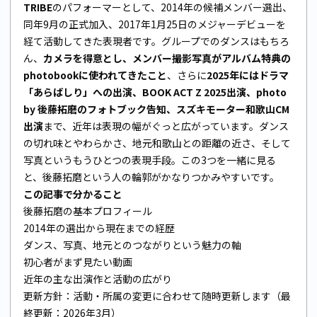
TRIBE
のパフォーマーとして、2014年の候補メンバー選出、
同年9月の正式加入、2017年1月25日のメジャーデビューを
経て活動してきた表現者です。グループでのダンスはもちろ
ん、
カメラを得意とし、メンバー撮影写真がアルバム特典の
photobookに使われてきたこと
、さらに
2025年にはドラマ
「あらばしり」への出演、BOOK ACT Z 2025出演、photo
by 後藤拓磨のフォトブック告知、スズキモーター和歌山CM
出演
まで、近年は表現の幅がぐっと広がっています。ダンス
の切れ味とやわらかさ、地元和歌山との距離の近さ、そして
写真というもうひとつの表現手段。この3つを一緒に見る
と、後藤拓磨という人の輪郭がかなりつかみやすいです。
この記事で分かること
後藤拓磨の基本プロフィール
2014年の選出から現在までの経歴
ダンス、写真、地元とのつながりという魅力の軸
初心者がまず見たい動画
近年の主な出演作と活動の広がり
更新方針：活動・所属の変更に合わせて随時更新します（最
終更新：2026年3月）