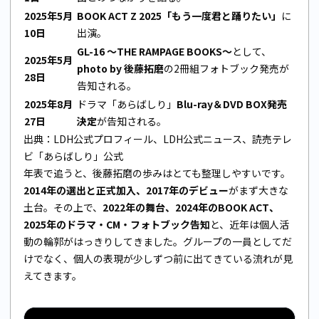
2025年5月
BOOK ACT Z 2025「もう一度君と踊りたい」
に
10日
出演。
GL-16 ～THE RAMPAGE BOOKS～
として、
2025年5月
photo by 後藤拓磨
の2冊組フォトブック発売が
28日
告知される。
2025年8月
ドラマ「あらばしり」
Blu-ray＆DVD BOX発売
27日
決定
が告知される。
出典：LDH公式プロフィール、LDH公式ニュース、読売テレ
ビ「あらばしり」公式
年表で追うと、後藤拓磨の歩みはとても整理しやすいです。
2014年の選出と正式加入、2017年のデビュー
がまず大きな
土台。その上で、
2022年の舞台、2024年のBOOK ACT、
2025年のドラマ・CM・フォトブック告知
と、近年は個人活
動の輪郭がはっきりしてきました。グループの一員としてだ
けでなく、個人の表現が少しずつ前に出てきている流れが見
えてきます。