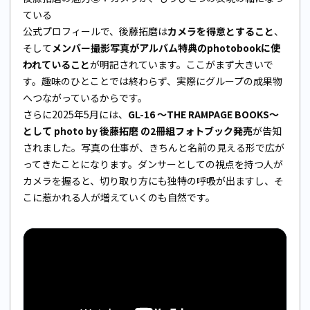
ている
公式プロフィールで、後藤拓磨は
カメラを得意とすること
、
そして
メンバー撮影写真がアルバム特典のphotobookに使
われていること
が明記されています。ここがまず大きいで
す。趣味のひとことでは終わらず、実際にグループの成果物
へつながっているからです。
さらに2025年5月には、
GL-16 ～THE RAMPAGE BOOKS～
として photo by 後藤拓磨 の2冊組フォトブック発売
が告知
されました。写真の仕事が、きちんと名前の見える形で広が
ってきたことになります。ダンサーとしての視点を持つ人が
カメラを握ると、切り取り方にも独特の呼吸が出ますし、そ
こに惹かれる人が増えていくのも自然です。