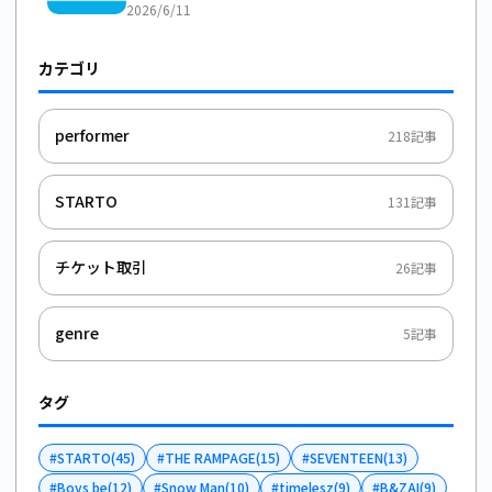
2026/6/11
カテゴリ
performer
218
記事
STARTO
131
記事
チケット取引
26
記事
genre
5
記事
タグ
#
STARTO
(
45
)
#
THE RAMPAGE
(
15
)
#
SEVENTEEN
(
13
)
#
Boys be
(
12
)
#
Snow Man
(
10
)
#
timelesz
(
9
)
#
B&ZAI
(
9
)