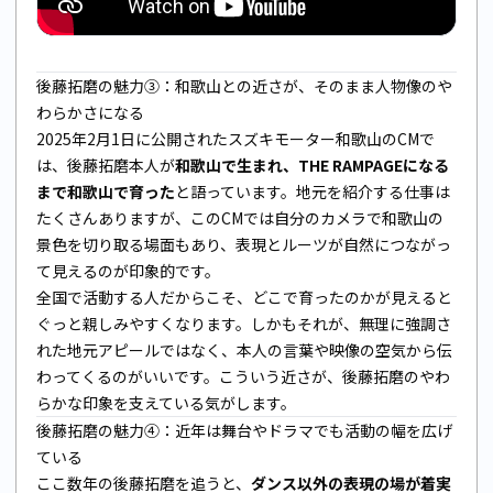
後藤拓磨の魅力③：和歌山との近さが、そのまま人物像のや
わらかさになる
2025年2月1日に公開されたスズキモーター和歌山のCMで
は、後藤拓磨本人が
和歌山で生まれ、THE RAMPAGEになる
まで和歌山で育った
と語っています。地元を紹介する仕事は
たくさんありますが、このCMでは自分のカメラで和歌山の
景色を切り取る場面もあり、表現とルーツが自然につながっ
て見えるのが印象的です。
全国で活動する人だからこそ、どこで育ったのかが見えると
ぐっと親しみやすくなります。しかもそれが、無理に強調さ
れた地元アピールではなく、本人の言葉や映像の空気から伝
わってくるのがいいです。こういう近さが、後藤拓磨のやわ
らかな印象を支えている気がします。
後藤拓磨の魅力④：近年は舞台やドラマでも活動の幅を広げ
ている
ここ数年の後藤拓磨を追うと、
ダンス以外の表現の場が着実