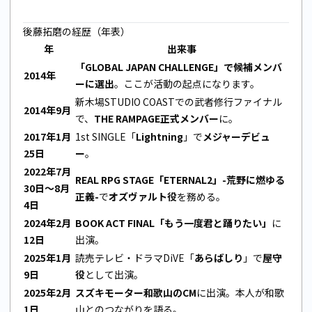
後藤拓磨の経歴（年表）
年
出来事
「GLOBAL JAPAN CHALLENGE」で候補メンバ
2014年
ーに選出
。ここが活動の起点になります。
新木場STUDIO COASTでの武者修行ファイナル
2014年9月
で、
THE RAMPAGE正式メンバー
に。
2017年1月
1st SINGLE「
Lightning
」で
メジャーデビュ
25日
ー
。
2022年7月
REAL RPG STAGE「ETERNAL2」-荒野に燃ゆる
30日〜8月
正義-
で
オズヴァルト役
を務める。
4日
2024年2月
BOOK ACT FINAL「もう一度君と踊りたい」
に
12日
出演。
2025年1月
読売テレビ・ドラマDiVE「
あらばしり
」で
屋守
9日
役
として出演。
2025年2月
スズキモーター和歌山のCM
に出演。本人が和歌
1日
山とのつながりを語る。