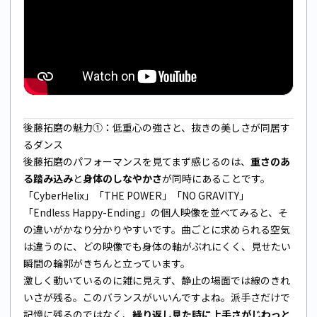
後藤拓磨の魅力①：低重心の強さと、抜きの美しさが同居す
るダンス
後藤拓磨のパフォーマンスを見てまず感じるのは、
重さのあ
る踏み込み
と
身体のしなやかさ
が同時にあることです。
「CyberHelix」「THE POWER」「NO GRAVITY」
「Endless Happy-Ending」の個人映像を並べてみると、そ
の違いがかなり分かりやすいです。曲ごとに求められる空気
は違うのに、どの映像でも身体の軸がぶれにくく、見せたい
瞬間の輪郭がきちんと立っています。
激しく動いているのに雑に見えず、静止の場面では線のきれ
いさが残る。このバランスがいいんですよね。派手さだけで
記憶に残るのではなく、
繰り返し見た時に上手さがじわっと