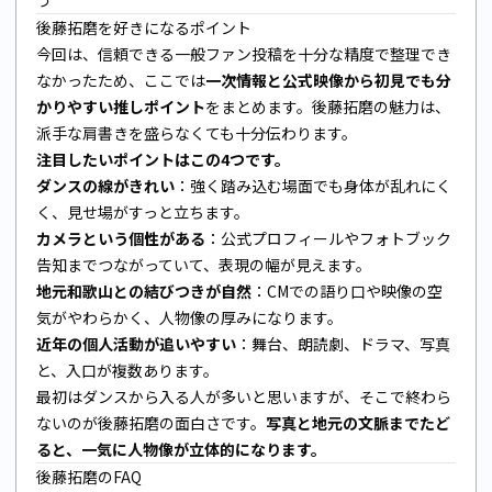
後藤拓磨を好きになるポイント
今回は、信頼できる一般ファン投稿を十分な精度で整理でき
なかったため、ここでは
一次情報と公式映像から初見でも分
かりやすい推しポイント
をまとめます。後藤拓磨の魅力は、
派手な肩書きを盛らなくても十分伝わります。
注目したいポイントはこの4つです。
ダンスの線がきれい
：強く踏み込む場面でも身体が乱れにく
く、見せ場がすっと立ちます。
カメラという個性がある
：公式プロフィールやフォトブック
告知までつながっていて、表現の幅が見えます。
地元和歌山との結びつきが自然
：CMでの語り口や映像の空
気がやわらかく、人物像の厚みになります。
近年の個人活動が追いやすい
：舞台、朗読劇、ドラマ、写真
と、入口が複数あります。
最初はダンスから入る人が多いと思いますが、そこで終わら
ないのが後藤拓磨の面白さです。
写真と地元の文脈までたど
ると、一気に人物像が立体的になります。
後藤拓磨のFAQ