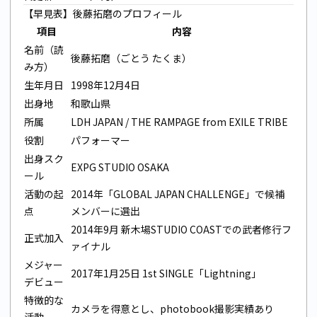
【早見表】後藤拓磨のプロフィール
項目
内容
名前（読
後藤拓磨（ごとう たくま）
み方）
生年月日
1998年12月4日
出身地
和歌山県
所属
LDH JAPAN / THE RAMPAGE from EXILE TRIBE
役割
パフォーマー
出身スク
EXPG STUDIO OSAKA
ール
活動の起
2014年「GLOBAL JAPAN CHALLENGE」で候補
点
メンバーに選出
2014年9月 新木場STUDIO COASTでの武者修行フ
正式加入
ァイナル
メジャー
2017年1月25日 1st SINGLE「Lightning」
デビュー
特徴的な
カメラを得意とし、photobook撮影実績あり
活動