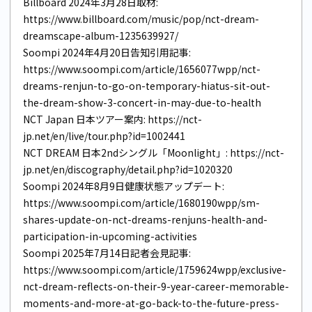
Billboard 2024年3月28日取材:
https://www.billboard.com/music/pop/nct-dream-
dreamscape-album-1235639927/
Soompi 2024年4月20日告知引用記事:
https://www.soompi.com/article/1656077wpp/nct-
dreams-renjun-to-go-on-temporary-hiatus-sit-out-
the-dream-show-3-concert-in-may-due-to-health
NCT Japan 日本ツアー案内:
https://nct-
jp.net/en/live/tour.php?id=1002441
NCT DREAM 日本2ndシングル「Moonlight」:
https://nct-
jp.net/en/discography/detail.php?id=1020320
Soompi 2024年8月9日健康状態アップデート:
https://www.soompi.com/article/1680190wpp/sm-
shares-update-on-nct-dreams-renjuns-health-and-
participation-in-upcoming-activities
Soompi 2025年7月14日記者会見記事:
https://www.soompi.com/article/1759624wpp/exclusive-
nct-dream-reflects-on-their-9-year-career-memorable-
moments-and-more-at-go-back-to-the-future-press-