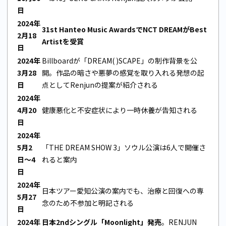
日
2024年
31st Hanteo Music AwardsでNCT DREAMがBest
2月18
Artistを受賞
日
2024年
Billboardが「DREAM( )SCAPE」の制作背景を公
3月28
開。作品の暗さや悪夢の感覚を取り入れる発想の起
日
点としてRenjunの提案が紹介される
2024年
4月20
健康悪化と不安症状により一時休養が告知される
日
2024年
5月2
「THE DREAM SHOW 3」ソウル公演は6人で開催さ
日〜4
れると案内
日
2024年
日本ツアー愛知公演の案内でも、治療と回復への専
5月27
念のため不参加と明記される
日
2024年
日本2ndシングル「Moonlight」発売
。RENJUN