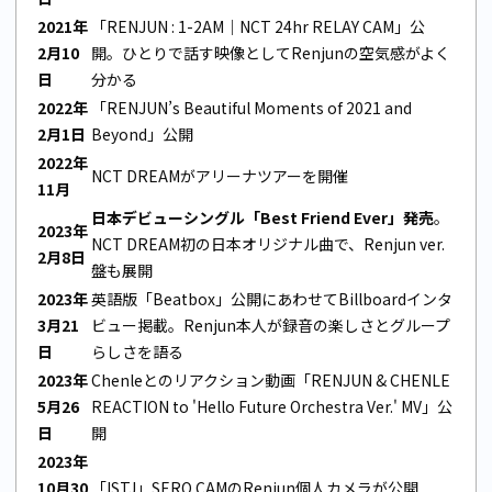
2021年
「RENJUN : 1-2AM｜NCT 24hr RELAY CAM」公
2月10
開。ひとりで話す映像としてRenjunの空気感がよく
日
分かる
2022年
「RENJUN’s Beautiful Moments of 2021 and
2月1日
Beyond」公開
2022年
NCT DREAMがアリーナツアーを開催
11月
日本デビューシングル「Best Friend Ever」発売
。
2023年
NCT DREAM初の日本オリジナル曲で、Renjun ver.
2月8日
盤も展開
2023年
英語版「Beatbox」公開にあわせてBillboardインタ
3月21
ビュー掲載。Renjun本人が録音の楽しさとグループ
日
らしさを語る
2023年
Chenleとのリアクション動画「RENJUN & CHENLE
5月26
REACTION to 'Hello Future Orchestra Ver.' MV」公
日
開
2023年
10月30
「ISTJ」SERO CAMのRenjun個人カメラが公開