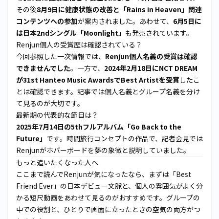
その後
8月9日に健康状態の改善と「Rains in Heaven」関連
コンテンツへの参加
が案内されました。あわせて、
6月5日に
は日本2ndシングル「Moonlight」
も発売されています。
Renjun個人の受賞歴は確認されている？
今回参照した一次情報では、
Renjun個人名義の受賞は確認
できませんでした
。一方で、
2024年2月18日にNCT DREAM
が31st Hanteo Music AwardsでBest Artistを受賞
したこ
とは確認できます。記事では個人名義とグループ名義を分け
て見るのが大切です。
最新期の代表的な節目は？
2025年7月14日の5thフルアルバム「Go Back to the
Future」
です。時間旅行コンセプトの作品で、記者会見では
Renjunがホバーボードを夢の象徴と説明していました。
もっと追いたくなった人へ
ここまで読んでRenjunが気になったなら、まずは「Best
Friend Ever」の日本デビュー文脈と、個人の雰囲気がよく分
かる短尺動画をあわせて見るのがおすすめです。グループの
中での役割と、ひとりで画面に立ったときの空気の両方がつ