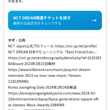
かめます。
NCT DREAM関連チケットを探す
→
最新の出品状況をチェックする
参考・出典
NCT Japan公式プロフィール:
https://nct-jp.net/profile/
NCT DREAM 日本デビューシングル「Best Friend Ever」:
https://nct-jp.net/en/discography/detail.php?id=1020183
Billboard 2023年3月21日取材:
https://www.billboard.com/music/pop/nct-dream-
interview-2023-us-tour-new-music-7dream-
1235290980/
Korea JoongAng Daily 2024年2月19日報道:
https://koreajoongangdaily.joins.com/news/2024-02-
19/entertainment/kpop/Kpop-generations-square-off-
at-Hanteo-Music-Awards/1984089