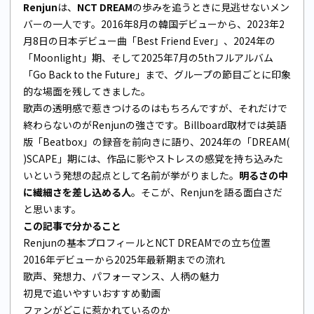
Renjun
は、
NCT DREAM
の歩みを追うときに見逃せないメン
バーの一人です。2016年8月の韓国デビューから、2023年2
月8日の日本デビュー曲「Best Friend Ever」、2024年の
「Moonlight」期、そして2025年7月の5thフルアルバム
「Go Back to the Future」まで、グループの節目ごとに印象
的な場面を残してきました。
歌声の透明感で惹きつけるのはもちろんですが、それだけで
終わらないのがRenjunの強さです。Billboard取材では英語
版「Beatbox」の録音を前向きに語り、2024年の「DREAM(
)SCAPE」期には、作品に影やストレスの感覚を持ち込みた
いという発想の起点として名前が挙がりました。
明るさの中
に繊細さを差し込める人
。そこが、Renjunを語る面白さだ
と思います。
この記事で分かること
Renjunの基本プロフィールとNCT DREAMでの立ち位置
2016年デビューから2025年最新期までの流れ
歌声、発想力、パフォーマンス、人柄の魅力
初見で追いやすいおすすめ動画
ファンがどこに惹かれているのか