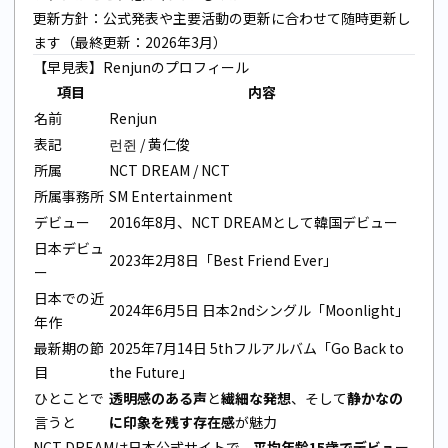
更新方針：公式発表や主要活動の更新に合わせて随時更新し
ます（最終更新：2026年3月）
【早見表】Renjunのプロフィール
項目
内容
名前
Renjun
表記
런쥔 / 黄仁俊
所属
NCT DREAM / NCT
所属事務所
SM Entertainment
デビュー
2016年8月、NCT DREAMとして韓国デビュー
日本デビュ
2023年2月8日「Best Friend Ever」
ー
日本での近
2024年6月5日 日本2ndシングル「Moonlight」
年作
最新期の節
2025年7月14日 5thフルアルバム「Go Back to
目
the Future」
ひとことで
透明感のある声
と
繊細な発想
、そして
静かなの
言うと
に印象を残す存在感
が魅力
NCT DREAMは日本公式サイトで、
平均年齢15歳でデビュー