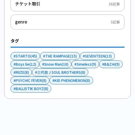
チケット取引
26
記事
genre
5
記事
タグ
#
STARTO
(
45
)
#
THE RAMPAGE
(
15
)
#
SEVENTEEN
(
13
)
#
Boys be
(
12
)
#
Snow Man
(
10
)
#
timelesz
(
9
)
#
B&ZAI
(
9
)
#
RIIZE
(
8
)
#
三代目 J SOUL BROTHERS
(
8
)
#
PSYCHIC FEVER
(
8
)
#
KID PHENOMENON
(
8
)
#
BALLISTIK BOYZ
(
8
)