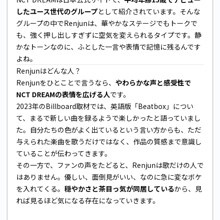
したユース世代のグループ
として紹介されています。そんな
グループの中でRenjunは、華やかなステージでもトークで
も、強く押し出しすぎずに空気を変えられるタイプです。静
かなトーンなのに、ふとした一言や表情で記憶に残るんです
よね。
Renjunはどんな人？
Renjunをひとことで言うなら、
やわらかな声と感受性で
NCT DREAMの表情を広げる人
です。
2023年のBillboard取材では、英語版「Beatbox」につい
て、まるで新しい曲を録るようで楽しかったと語っていまし
た。自分たちの色がよく出ているという言い方からも、ただ
与えられた楽曲を歌うだけではなく、作品の質感まで意識し
ていることが伝わってきます。
その一方で、ファンの声をたどると、Renjunは歌だけの人で
はありません。優しい、面倒見がいい、なのに急に変なボケ
を入れてくる。
穏やかさと茶目っ気が同居している
から、見
れば見るほど気になる存在になっていきます。