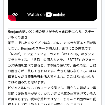
Renjunの魅力③：線の細さがそのまま武器になる、ステー
ジ映えの強さ
派手に押し出すタイプではないのに、カメラが寄ると目が離
せない。Renjunのステージ映えは、まさにこの感覚です。
「Ridin'」のフェイスフォーカスや「We Go Up」のダンス
プラクティス、「ISTJ」の個人カメラ、「BTTF」のフォー
カス映像を並べて観ると、体の線の使い方、首の角度、目線
の置き方が一貫してきれいです。大きく煽らなくても、
細い
線でしっかり印象を残せる
んですよね。ここはRenjunなら
ではの強みだと思います。
ビジュアルについてのファン投稿でも、顔立ちの細部まで具
体的に褒める声が多く、かわいさと色気の両方を見ている人
が目立ちます。曖昧な賛辞ではなく、ちゃんと画面の中の説
得力として受け取られているのが面白いところです。