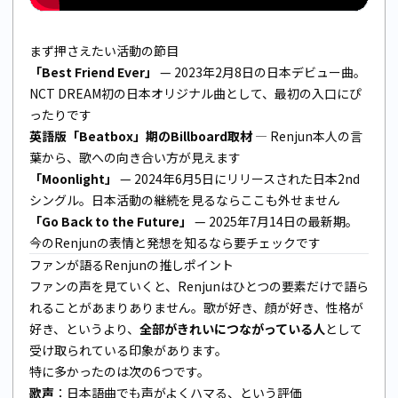
まず押さえたい活動の節目
「Best Friend Ever」
— 2023年2月8日の日本デビュー曲。
NCT DREAM初の日本オリジナル曲として、最初の入口にぴ
ったりです
英語版「Beatbox」期のBillboard取材
— Renjun本人の言
葉から、歌への向き合い方が見えます
「Moonlight」
— 2024年6月5日にリリースされた日本2nd
シングル。日本活動の継続を見るならここも外せません
「Go Back to the Future」
— 2025年7月14日の最新期。
今のRenjunの表情と発想を知るなら要チェックです
ファンが語るRenjunの推しポイント
ファンの声を見ていくと、Renjunはひとつの要素だけで語ら
れることがあまりありません。歌が好き、顔が好き、性格が
好き、というより、
全部がきれいにつながっている人
として
受け取られている印象があります。
特に多かったのは次の6つです。
歌声
：日本語曲でも声がよくハマる、という評価