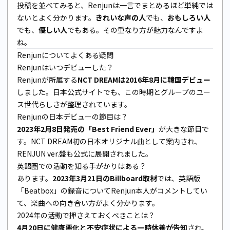
投稿を並べてみると、Renjunは一言でまとめるほど単純では
ないとよく分かります。
きれいな声の人
でも、
おもしろい人
でも、
優しい人
でもある。その重なり方が魅力なんですよ
ね。
Renjunについてよくある疑問
Renjunはいつデビューした？
Renjunが所属する
NCT DREAMは2016年8月に韓国デビュー
しました。日本公式サイトでも、この時期とグループのユー
ス世代らしさが整理されています。
Renjunの日本デビューの節目は？
2023年2月8日発売の「Best Friend Ever」
が大きな節目で
す。NCT DREAM初の日本オリジナル曲として案内され、
RENJUN ver.盤も公式に展開されました。
英語圏での活動を知る手がかりはある？
あります。
2023年3月21日のBillboard取材
では、英語版
「Beatbox」の録音についてRenjun本人がコメントしてい
て、楽曲への向き合い方がよく分かります。
2024年の活動で押さえておくべきことは？
4月20日に健康悪化と不安症状による一時休養が告知
され、