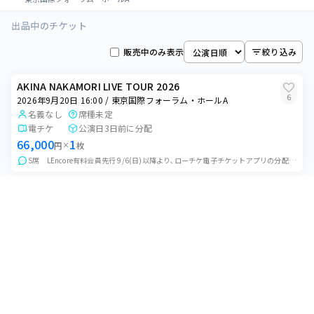
出品中のチケット
販売中のみ表示
絞り込み
AKINA NAKAMORI LIVE TOUR 2026
6
2026年9月20日 16:00 / 東京国際フォーラム・ホールA
名義なし
席種未定
電チケ
公演日3日前に分配
66,000
1
円
×
枚
S席 LEncore有料会員先行 9/6(日)以降より､ローチケ電子チケットアプリの分配機能にて分配させていただきます。 携帯電話番号あてに分配いたしますので...