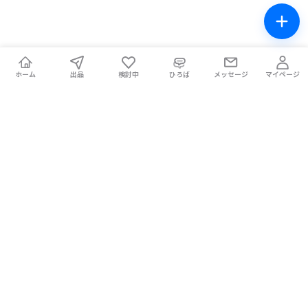
ホーム
出品
検討中
ひろば
メッセージ
マイページ
チケテン！
ライブ中の席交換もできる総合チケットサイト。安全な取引をサ
ポートします。
ホーム
マイページ
お問い合わせ
お知らせ
使い方ガイド
コラム
Magazine
提携メディア
利用規約
プライバシーポリシー
特定商取引法に基づく表記
チケット不正転売禁止法について
手数料