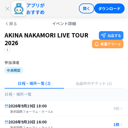
アプリが
ログイン
会員登録
×
開く
ダウンロード
おすすめ
戻る
イベント詳細
AKINA NAKAMORI LIVE TOUR
出品する
2026
新着アラート
i
参加演者
中森明菜
日程・場所一覧
(2)
出品中のチケット
(1)
日程・場所一覧
2026年9月19日
18:00
0
枚
東京国際フォーラム・ホールA
2026年9月20日
16:00
1
枚
東京国際フォーラム・ホールA