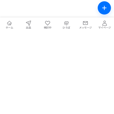
ホーム
出品
検討中
ひろば
メッセージ
マイページ
チケテン！
ライブ中の席交換もできる総合チケットサイト。安全な取引をサ
ポートします。
ホーム
マイページ
お問い合わせ
お知らせ
使い方ガイド
コラム
Magazine
提携メディア
利用規約
プライバシーポリシー
特定商取引法に基づく表記
チケット不正転売禁止法について
手数料