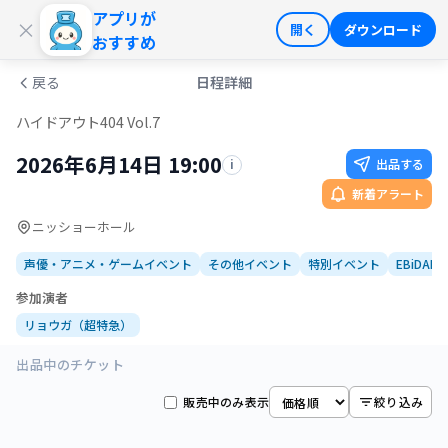
アプリが
ログイン
会員登録
×
開く
ダウンロード
おすすめ
戻る
日程詳細
ハイドアウト404 Vol.7
2026年6月14日 19:00
出品する
i
新着アラート
ニッショーホール
声優・アニメ・ゲームイベント
その他イベント
特別イベント
EBiDAN
参加演者
リョウガ（超特急）
出品中のチケット
販売中のみ表示
絞り込み