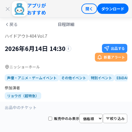
アプリが
ログイン
会員登録
×
開く
ダウンロード
おすすめ
戻る
日程詳細
ハイドアウト404 Vol.7
2026年6月14日 14:30
出品する
i
新着アラート
ニッショーホール
声優・アニメ・ゲームイベント
その他イベント
特別イベント
EBiDAN
参加演者
リョウガ（超特急）
出品中のチケット
販売中のみ表示
絞り込み