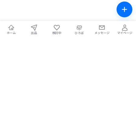
ホーム
出品
検討中
ひろば
メッセージ
マイページ
チケテン！
ライブ中の席交換もできる総合チケットサイト。安全な取引をサ
ポートします。
ホーム
マイページ
お問い合わせ
お知らせ
使い方ガイド
コラム
Magazine
提携メディア
利用規約
プライバシーポリシー
特定商取引法に基づく表記
チケット不正転売禁止法について
手数料