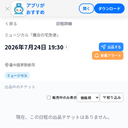
アプリが
ログイン
会員登録
×
開く
ダウンロード
おすすめ
戻る
日程詳細
ミュージカル「魔女の宅急便」
2026年7月24日 19:30
出品する
i
新着アラート
臺中國家歌劇院
ミュージカル
出品中のチケット
販売中のみ表示
絞り込み
現在、この日程の出品チケットはありません。