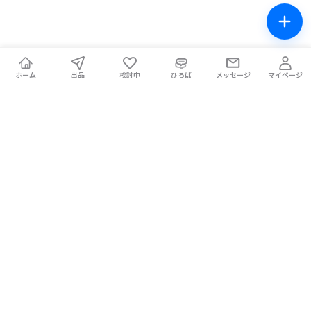
ホーム
出品
検討中
ひろば
メッセージ
マイページ
チケテン！
ライブ中の席交換もできる総合チケットサイト。安全な取引をサ
ポートします。
ホーム
マイページ
お問い合わせ
お知らせ
使い方ガイド
コラム
Magazine
提携メディア
利用規約
プライバシーポリシー
特定商取引法に基づく表記
チケット不正転売禁止法について
手数料