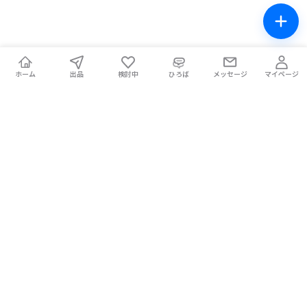
ホーム
出品
検討中
ひろば
メッセージ
マイページ
チケテン！
ライブ中の席交換もできる総合チケットサイト。安全な取引をサ
ポートします。
ホーム
マイページ
お問い合わせ
お知らせ
使い方ガイド
コラム
Magazine
提携メディア
利用規約
プライバシーポリシー
特定商取引法に基づく表記
チケット不正転売禁止法について
手数料