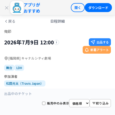
アプリが
ログイン
会員登録
×
開く
ダウンロード
おすすめ
戻る
日程詳細
俺節
2026年7月9日 12:00
出品する
i
新着アラート
[福岡県] キャナルシティ劇場
舞台
LDH
参加演者
松田元太（Travis Japan）
出品中のチケット
販売中のみ表示
絞り込み