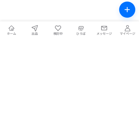
ホーム
出品
検討中
ひろば
メッセージ
マイページ
チケテン！
ライブ中の席交換もできる総合チケットサイト。安全な取引をサ
ポートします。
ホーム
マイページ
お問い合わせ
お知らせ
使い方ガイド
コラム
Magazine
提携メディア
利用規約
プライバシーポリシー
特定商取引法に基づく表記
チケット不正転売禁止法について
手数料