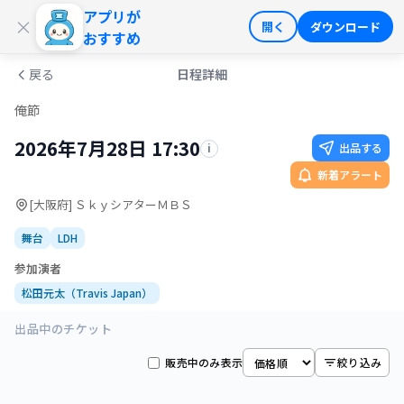
アプリが
ログイン
会員登録
×
開く
ダウンロード
おすすめ
戻る
日程詳細
俺節
2026年7月28日 17:30
出品する
i
新着アラート
[大阪府] ＳｋｙシアターＭＢＳ
舞台
LDH
参加演者
松田元太（Travis Japan）
出品中のチケット
販売中のみ表示
絞り込み