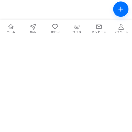
ホーム
出品
検討中
ひろば
メッセージ
マイページ
チケテン！
ライブ中の席交換もできる総合チケットサイト。安全な取引をサ
ポートします。
ホーム
マイページ
お問い合わせ
お知らせ
使い方ガイド
コラム
Magazine
提携メディア
利用規約
プライバシーポリシー
特定商取引法に基づく表記
チケット不正転売禁止法について
手数料