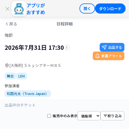
アプリが
ログイン
会員登録
×
開く
ダウンロード
おすすめ
戻る
日程詳細
俺節
2026年7月31日 17:30
出品する
i
新着アラート
[大阪府] ＳｋｙシアターＭＢＳ
舞台
LDH
参加演者
松田元太（Travis Japan）
出品中のチケット
販売中のみ表示
絞り込み