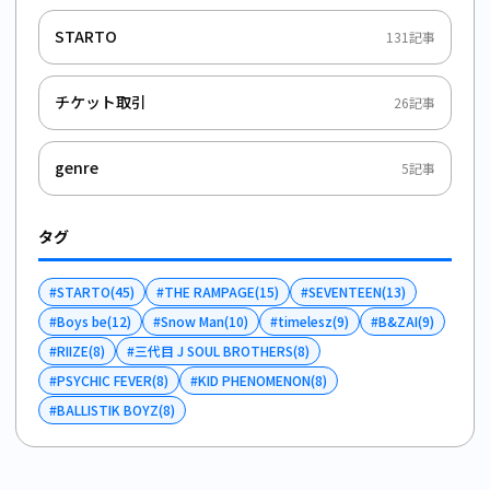
STARTO
131
記事
チケット取引
26
記事
genre
5
記事
タグ
#
STARTO
(
45
)
#
THE RAMPAGE
(
15
)
#
SEVENTEEN
(
13
)
#
Boys be
(
12
)
#
Snow Man
(
10
)
#
timelesz
(
9
)
#
B&ZAI
(
9
)
#
RIIZE
(
8
)
#
三代目 J SOUL BROTHERS
(
8
)
#
PSYCHIC FEVER
(
8
)
#
KID PHENOMENON
(
8
)
#
BALLISTIK BOYZ
(
8
)