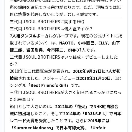
声の傾向を追記できる余地があります。ただ、現時点では無
理に熱量を代弁しないほうが、むしろ誠実です。
三代目 J SOUL BROTHERSに関するFAQ
三代目 J SOUL BROTHERSは何人組ですか？
7人組ダンス&ボーカルグループ
です。現在の公式サイトに掲
載されているメンバーは、
NAOTO、小林直己、ELLY、山下
健二郎、岩田剛典、今市隆二、ØMI
の7人です。
三代目 J SOUL BROTHERSはいつ結成・デビューしました
か？
2010年に三代目誕生が発表され、
2010年9月27日に7人が初
披露
されました。メジャーデビューは
2010年11月10日
、1st
シングル
「Best Friend's Girl」
です。
三代目 J SOUL BROTHERSが大きく知られるきっかけになっ
た出来事は？
節目として大きいのは、
2012年の「花火」でNHK紅白歌合
戦に初出場
したこと、そして
2014年の「R.Y.U.S.E.I.」で日本
レコード大賞を受賞
したことです。さらに
2015年には
「Summer Madness」で日本有線大賞、「Unfair