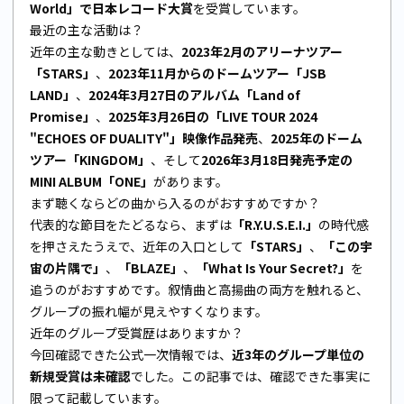
World」で日本レコード大賞
を受賞しています。
最近の主な活動は？
近年の主な動きとしては、
2023年2月のアリーナツアー
「STARS」
、
2023年11月からのドームツアー「JSB
LAND」
、
2024年3月27日のアルバム「Land of
Promise」
、
2025年3月26日の「LIVE TOUR 2024
"ECHOES OF DUALITY"」映像作品発売
、
2025年のドーム
ツアー「KINGDOM」
、そして
2026年3月18日発売予定の
MINI ALBUM「ONE」
があります。
まず聴くならどの曲から入るのがおすすめですか？
代表的な節目をたどるなら、まずは
「R.Y.U.S.E.I.」
の時代感
を押さえたうえで、近年の入口として
「STARS」
、
「この宇
宙の片隅で」
、
「BLAZE」
、
「What Is Your Secret?」
を
追うのがおすすめです。叙情曲と高揚曲の両方を触れると、
グループの振れ幅が見えやすくなります。
近年のグループ受賞歴はありますか？
今回確認できた公式一次情報では、
近3年のグループ単位の
新規受賞は未確認
でした。この記事では、確認できた事実に
限って記載しています。