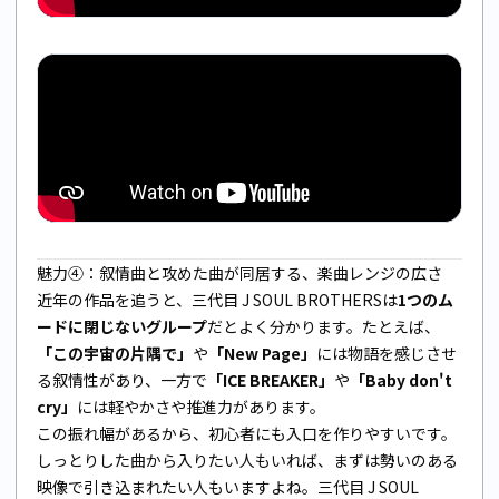
魅力④：叙情曲と攻めた曲が同居する、楽曲レンジの広さ
近年の作品を追うと、三代目 J SOUL BROTHERSは
1つのム
ードに閉じないグループ
だとよく分かります。たとえば、
「この宇宙の片隅で」
や
「New Page」
には物語を感じさせ
る叙情性があり、一方で
「ICE BREAKER」
や
「Baby don't
cry」
には軽やかさや推進力があります。
この振れ幅があるから、初心者にも入口を作りやすいです。
しっとりした曲から入りたい人もいれば、まずは勢いのある
映像で引き込まれたい人もいますよね。三代目 J SOUL