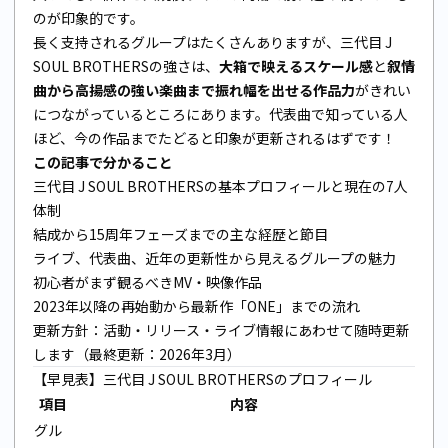
のが印象的です。
長く支持されるグループはたくさんありますが、三代目 J
SOUL BROTHERSの強さは、
大箱で映えるスケール感
と
叙情
曲から高揚感の強い楽曲まで振れ幅を出せる作品力
がきれい
につながっているところにあります。代表曲で知っている人
ほど、今の作品までたどると印象が更新されるはずです！
この記事で分かること
三代目 J SOUL BROTHERSの基本プロフィールと現在の7人
体制
結成から15周年フェーズまでの主な経歴と節目
ライブ、代表曲、近年の更新性から見えるグループの魅力
初心者がまず観るべきMV・映像作品
2023年以降の再始動から最新作「ONE」までの流れ
更新方針：活動・リリース・ライブ情報にあわせて随時更新
します（最終更新：2026年3月）
【早見表】三代目 J SOUL BROTHERSのプロフィール
項目
内容
グル