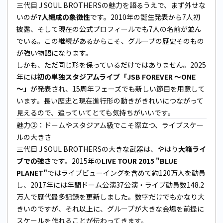
三代目 J SOUL BROTHERSの魅力を語るうえで、まず外せな
いのが
7人編成の象徴性
です。2010年の誕生発表から7人初
披露、そして現在の公式プロフィールでも7人の名前が並ん
でいる。この継続があるからこそ、グループの歴史そのもの
が強い物語になります。
しかも、ただ同じ形を保っているだけではありません。2025
年には
初の単独スタジアムライブ「JSB FOREVER ～ONE
～」
が発表され、15周年フェーズでも新しい節目を用意して
います。長い歴史と現在進行形の動きがきれいにつながって
見えるので、追っていてとても気持ちがいいです。
魅力②：ドームやスタジアム級でこそ際立つ、ライブスケー
ルの大きさ
三代目 J SOUL BROTHERSの大きな武器は、やはり
大箱ライ
ブでの強さ
です。2015年の
LIVE TOUR 2015 "BLUE
PLANET"
ではライブビューイングを含めて約120万人を動員
し、2017年には年間ドーム公演37公演・ライブ動員数148.2
万人で歴代最多記録を更新しました。数字だけでもかなり大
きいのですが、それ以上に、グループが大きな会場を前提に
スケールを作れることが伝わってきます。