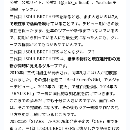
公式
公式サイト、公式X（@jsb3_official）、YouTubeチ
導線
ャンネル
三代目 J SOUL BROTHERSを語るとき、まず大きいのは
7人
で現在まで活動を続けていること
です。デビュー期からの象
徴性を保ったまま、近年のツアーや新作までつないでいるの
で、初期から知っている人にも最近気になった人にも、グル
ープの輪郭がとてもつかみやすいんです。
三代目 J SOUL BROTHERSはどんなグループ？
三代目 J SOUL BROTHERSは、
継承の物語と現在進行形の更
新が同時に見えるグループ
です。
2010年に三代目誕生が発表され、同年9月には7人が初披露
されました。その流れを経て「Best Friend's Girl」でメジャ
ーデビューし、2012年の「花火」で紅白初出場、2014年の
「R.Y.U.S.E.I.」で一気に国民的な知名度を広げていきます。
ここまでの歩みだけでも十分に大きいのですが、面白いの
は、そこで完成形にならず、その後もツアー規模や作品の見
せ方を更新し続けているところです。
2023年の「STARS」から2026年発売予定の「ONE」までを
追うと、三代目 J SOUL BROTHERSは懐かしさで語るだけの