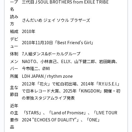
ープ
三代目 J SOUL BROTHERS from EXILE TRIBE
名
読み
さんだいめ ジェイ ソウル ブラザーズ
方
結成
2010年
デビ
2010年11月10日「Best Friend's Girl」
ュー
体制
7人組ダンス&ボーカルグループ
メン
NAOTO、小林直己、ELLY、山下健二郎、岩田剛典、
バー
今市隆二、ØMI
所属
LDH JAPAN / rhythm zone
2012年「花火」で紅白初出場、2014年「R.Y.U.S.E.I.」
主な
で日本レコード大賞、2025年「KINGDOM」開催・初
節目
の単独スタジアムライブ発表
近年
の主
「STARS」、「Land of Promise」、「LIVE TOUR
要作
2024 "ECHOES OF DUALITY"」、「ONE」
品