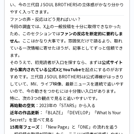
い、今の三代目 J SOUL BROTHERSの立体感がかなり分かり
やすく入ってきます。
ファンの声・反応はどう見ればいい？
今回の調査では、X上の一般投稿を十分に取得できなかった
ため、このセクションでは
ファンの反応を断定的に要約しま
せん
。ここはかなり大事です。雰囲気だけで語るより、取れ
ている一次情報に寄せたほうが、記事としてずっと信頼でき
ます。
そのうえで、初見読者が入口を探すなら、まずは
公式サイト
から案内されている公式XとYouTube
を起点にするのがおす
すめです。三代目 J SOUL BROTHERSは公式導線がはっきり
していて、MV、ライブ映像、最新ニュースを連続で追いやす
いので、今の動きをつかむには十分強い入口があります。
特に、次の3つの観点で見ると追いやすいです。
再始動の空気
：2023年の「STARS」から入る
近年の作品更新
：「BLAZE」「DEVELOP」「What Is Your
Secret?」を並べて見る
15周年フェーズ
：「New Page」と「ONE」の流れを追う
一般投稿の取得が回復したら、ここには読者が共感しやすい