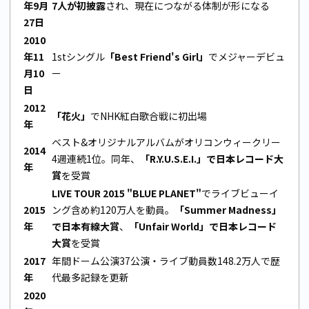
年9月
7人が初披露
され、現在につながる体制が形になる
27日
2010
年11
1stシングル
「Best Friend's Girl」
でメジャーデビュ
月10
ー
日
2012
「花火」
でNHK紅白歌合戦に初出場
年
ベスト&オリジナルアルバムがオリコンウィークリー
2014
4週連続1位。同年、
「R.Y.U.S.E.I.」で日本レコード大
年
賞
を受賞
LIVE TOUR 2015 "BLUE PLANET"
でライブビューイ
2015
ング含め約120万人を動員。
「Summer Madness」
年
で日本有線大賞
、
「Unfair World」で日本レコード
大賞
を受賞
2017
年間ドーム公演37公演・ライブ動員数148.2万人で歴
年
代最多記録を更新
2020