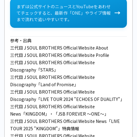
まずは公式サイトのニュースとYouTubeをあわせ
→
てチェックすると、最新作「ONE」やライブ情報
まで流れで追いやすいです。
参考・出典
三代目 J SOUL BROTHERS Official Website About
三代目 J SOUL BROTHERS Official Website Profile
三代目 J SOUL BROTHERS Official Website
Discography「STARS」
三代目 J SOUL BROTHERS Official Website
Discography「Land of Promise」
三代目 J SOUL BROTHERS Official Website
Discography「LIVE TOUR 2024 "ECHOES OF DUALITY"」
三代目 J SOUL BROTHERS Official Website
News「KINGDOM」・「JSB FOREVER ～ONE～」
三代目 J SOUL BROTHERS Official Website News「LIVE
TOUR 2025 "KINGDOM"」特典情報
三代目 J SOUL BROTHERS Official Website