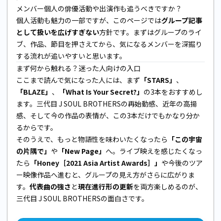
メンバー個人の俳優活動や出演作も追うべきですか？
個人活動も魅力の一部ですが、このページでは
グループ記事
として扱いを広げすぎない
方針です。まずはグループのライ
ブ、作品、節目を押さえてから、気になるメンバーを深掘り
する流れが追いやすいと思います。
まず何から触れる？迷った人向けの入口
ここまで読んで気になった人には、まず
「STARS」
、
「BLAZE」
、
「What Is Your Secret?」
の3本をおすすめし
ます。三代目 J SOUL BROTHERSの再始動感、近年の高揚
感、そして今の作品の表情が、この3本だけでもかなり分か
るからです。
そのうえで、もっと物語性を味わいたくなったら
「この宇宙
の片隅で」
や
「New Page」
へ。ライブ映えを感じたくなっ
たら
「Honey［2021 Asia Artist Awards］」
や今後のツア
ー映像作品へ進むと、グループの見え方がさらに広がりま
す。
代表曲の強さ
と
現在進行形の更新
を両方楽しめるのが、
三代目 J SOUL BROTHERSの面白さです。