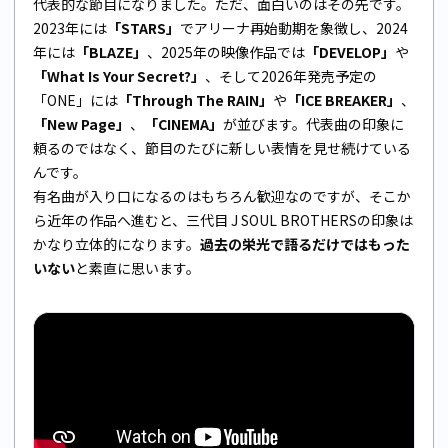
代表的な節目になりました。ただ、面白いのはその先です。
2023年には
「STARS」
でアリーナ再始動期を象徴し、2024
年には
「BLAZE」
、2025年の映像作品では
「DEVELOP」
や
「What Is Your Secret?」
、そして2026年発売予定の
「ONE」には
「Through The RAIN」
や
「ICE BREAKER」
、
「New Page」
、
「CINEMA」
が並びます。代表曲の印象に
頼るのではなく、節目のたびに新しい表情を見せ続けている
んです。
有名曲が入り口になるのはもちろん歓迎なのですが、そこか
ら近年の作品へ進むと、三代目 J SOUL BROTHERSの印象は
かなり立体的になります。
過去の栄光で語るだけではもった
いない
と素直に思います。