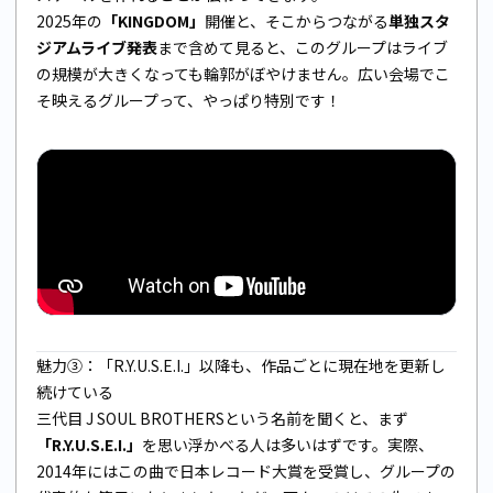
2025年の
「KINGDOM」
開催と、そこからつながる
単独スタ
ジアムライブ発表
まで含めて見ると、このグループはライブ
の規模が大きくなっても輪郭がぼやけません。広い会場でこ
そ映えるグループって、やっぱり特別です！
魅力③：「R.Y.U.S.E.I.」以降も、作品ごとに現在地を更新し
続けている
三代目 J SOUL BROTHERSという名前を聞くと、まず
「R.Y.U.S.E.I.」
を思い浮かべる人は多いはずです。実際、
2014年にはこの曲で日本レコード大賞を受賞し、グループの