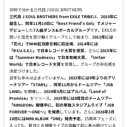
30秒で分かる三代目 J SOUL BROTHERS
三代目 J SOUL BROTHERS from EXILE TRIBE
は、
2010年に
誕生し、同年11月10日に「Best Friend's Girl」でメジャー
デビュー
した
7人組ダンス&ボーカルグループ
です。EXILEの
想いと信念を受け継ぐグループとして始まり、
2012年には
「花火」でNHK紅白歌合戦に初出場
、
2014年には
「R.Y.U.S.E.I.」で日本レコード大賞を受賞
。さらに
2015年に
は「Summer Madness」で日本有線大賞、「Unfair
World」で日本レコード大賞
を受賞し、グループの存在感を
決定づけました。
近年も歩みは止まっていません。
2023年には9年ぶりのアリ
ーナツアー「STARS」
、
同年11月からドームツアー「JSB
LAND」
を開催し、
2024年3月にはアルバム「Land of
Promise」
をリリース。
2025年には8度目のドームツアー
「KINGDOM」開催中に、初の単独スタジアムライブ「JSB
FOREVER ～ONE～」を発表
しています。さらに
2026年3月
18日にはMINI ALBUM「ONE」発売予定
。15周年フェーズに
入っても、新作と大規模ライブの両輪で前に進み続けている