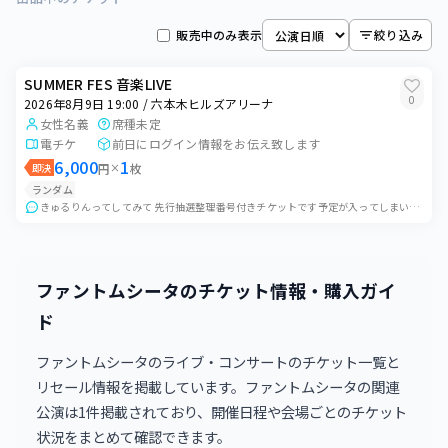
六本木ヒルズアリーナ
販売中のみ表示
絞り込み
2026年8月7日 19:00
0
枚
六本木ヒルズアリーナ
SUMMER FES 音楽LIVE
2026年8月9日 19:00
0
2026年8月9日 19:00 / 六本木ヒルズアリーナ
1
枚
六本木ヒルズアリーナ
女性名義
席種未定
電チケ
前日にログイン情報をお伝え致します
2026年8月10日 19:00
0
枚
6,000
1
即決
円
×
枚
六本木ヒルズアリーナ
ランダム
2026年8月11日 15:00
きゅるりんってしてみて 先行抽選整理番号付きチケットです予定が入ってしまい、やむを得ず出品いたします。 ご都合の合う方にお譲りできれば幸いです。公演前日にログイ...
0
枚
六本木ヒルズアリーナ
2026年8月11日 19:00
0
枚
六本木ヒルズアリーナ
ファントムシータのチケット情報・購入ガイ
ド
2026年8月14日 19:00
0
枚
六本木ヒルズアリーナ
ファントムシータのライブ・コンサートのチケット一覧と
2026年8月15日 11:15
リセール情報を掲載しています。ファントムシータの関連
0
枚
六本木ヒルズアリーナ
公演は1件掲載されており、開催日程や会場ごとのチケット
2026年8月16日 11:30
状況をまとめて確認できます。
0
枚