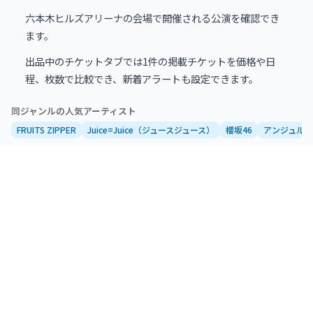
六本木ヒルズアリーナ
六本木ヒルズアリーナの会場で開催される公演を確認でき
2026年8月16日 15:30
ます。
0
枚
六本木ヒルズアリーナ
出品中のチケットタブでは1件の掲載チケットを価格や日
2026年8月16日 19:00
0
枚
程、枚数で比較でき、新着アラートも設定できます。
六本木ヒルズアリーナ
同ジャンルの人気アーティスト
FRUITS ZIPPER
Juice=Juice（ジュースジュース）
櫻坂46
アンジュルム