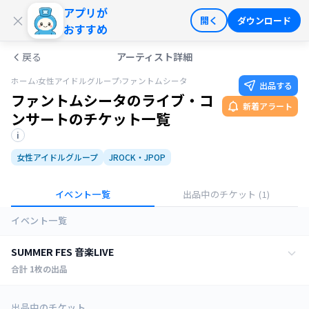
アプリが
ログイン
会員登録
×
開く
ダウンロード
おすすめ
戻る
アーティスト詳細
ホーム
›
女性アイドルグループ
›
ファントムシータ
出品する
ファントムシータのライブ・コ
新着アラート
ンサートのチケット一覧
i
女性アイドルグループ
JROCK・JPOP
イベント一覧
出品中のチケット
(1)
イベント一覧
SUMMER FES 音楽LIVE
合計
1
枚の出品
全ての日程
1
枚
出品中のチケット