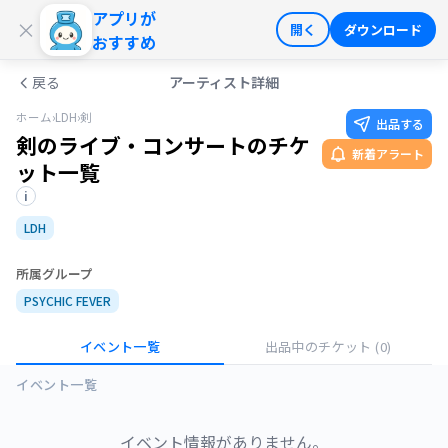
アプリが
ログイン
会員登録
×
開く
ダウンロード
おすすめ
戻る
アーティスト詳細
ホーム
›
LDH
›
剣
出品する
剣のライブ・コンサートのチケ
新着アラート
ット一覧
i
LDH
所属グループ
PSYCHIC FEVER
イベント一覧
出品中のチケット
(0)
イベント一覧
イベント情報がありません。