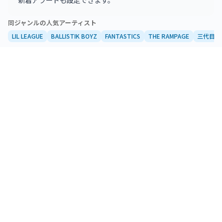
同ジャンルの人気アーティスト
LIL LEAGUE
BALLISTIK BOYZ
FANTASTICS
THE RAMPAGE
三代目 J S