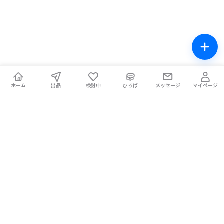
ホーム
出品
検討中
ひろば
メッセージ
マイページ
チケテン！
ライブ中の席交換もできる総合チケットサイト。安全な取引をサ
ポートします。
ホーム
マイページ
お問い合わせ
お知らせ
使い方ガイド
コラム