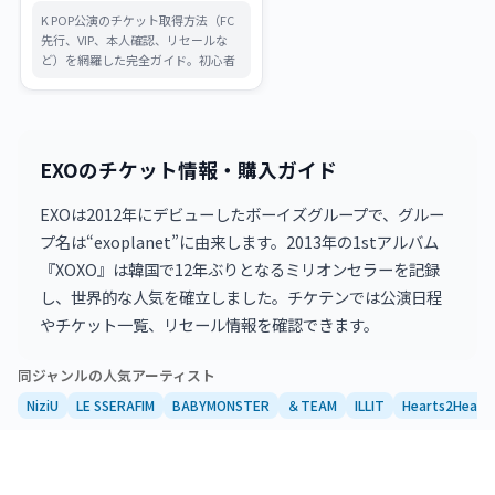
ール注意点まで
K POP公演のチケット取得方法（FC
先行、VIP、本人確認、リセールな
ど）を網羅した完全ガイド。初心者
でも失敗しないための戦略と注意点
を丁寧に解説します。
EXOのチケット情報・購入ガイド
EXOは2012年にデビューしたボーイズグループで、グルー
プ名は“exoplanet”に由来します。2013年の1stアルバム
『XOXO』は韓国で12年ぶりとなるミリオンセラーを記録
し、世界的な人気を確立しました。チケテンでは公演日程
やチケット一覧、リセール情報を確認できます。
同ジャンルの人気アーティスト
NiziU
LE SSERAFIM
BABYMONSTER
＆TEAM
ILLIT
Hearts2Heart