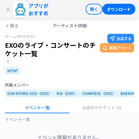
アプリが
ログイン
会員登録
×
開く
ダウンロード
おすすめ
戻る
アーティスト詳細
ホーム
›
KPOP
›
EXO
出品する
EXOのライブ・コンサートのチ
新着アラート
ケット一覧
i
KPOP
所属メンバー
DOH KYUNG SOO（EXO）
KAI（EXO）
CHANYEOL（EXO）
BAEKHYU
イベント一覧
出品中のチケット
(0)
イベント一覧
イベント情報がありません。