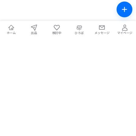
ホーム
出品
検討中
ひろば
メッセージ
マイページ
チケテン！
ライブ中の席交換もできる総合チケットサイト。安全な取引をサ
ポートします。
ホーム
マイページ
お問い合わせ
お知らせ
使い方ガイド
コラム
Magazine
提携メディア
利用規約
プライバシーポリシー
特定商取引法に基づく表記
チケット不正転売禁止法について
手数料