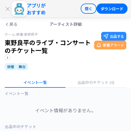
アプリが
ログイン
会員登録
×
開く
ダウンロード
おすすめ
戻る
アーティスト詳細
ホーム
›
俳優
›
東野良平
出品する
東野良平のライブ・コンサート
新着アラート
のチケット一覧
i
俳優
舞台
イベント一覧
出品中のチケット
(0)
イベント一覧
イベント情報がありません。
出品中のチケット