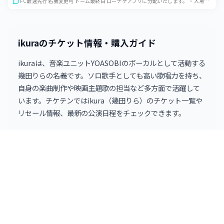
FC最速先行 名義変更可 ドーム最終日 ローチケアプリに分配いたします。 ・入場時指定の身分証が必要です。 ・公演中止以外いかなる場合も返金致しかねますのでご了...
2026年11月29日 17:00
0
枚
みずほPayPayドーム福岡
2026年12月5日 18:00
ikuraのチケット情報・購入ガイド
1
枚
東京ドーム
ikuraは、音楽ユニットYOASOBIのボーカルとして活動する
2026年12月6日 17:00
1
枚
幾田りらの名義です。ソロ歌手としても高い歌唱力を持ち、
東京ドーム
自身の楽曲制作や映画主題歌の担当など多方面で活躍して
います。チケテンではikura（幾田りら）のチケット一覧や
リセール情報、最新の公演日程をチェックできます。