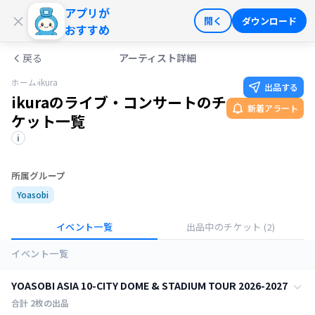
アプリが
ログイン
会員登録
×
開く
ダウンロード
おすすめ
戻る
アーティスト詳細
ホーム
›
ikura
出品する
ikuraのライブ・コンサートのチ
新着アラート
ケット一覧
i
所属グループ
Yoasobi
イベント一覧
出品中のチケット
(2)
イベント一覧
YOASOBI ASIA 10-CITY DOME & STADIUM TOUR 2026-2027
合計
2
枚の出品