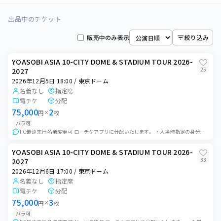
全ての日程
2
枚
出品中のチケット
京セラドーム大阪 他
販売中のみ表示
絞り込み
2026年10月24日 18:00
0
枚
京セラドーム大阪
YOASOBI ASIA 10-CITY DOME & STADIUM TOUR 2026-
2026年10月25日 17:00
25
2027
0
枚
京セラドーム大阪
2026年12月5日 18:00 / 東京ドーム
名義なし
指定席
2026年11月7日 18:00
0
枚
電チケ
分配
バンテリンドーム ナゴヤ
75,000
2
円
×
枚
2026年11月8日 17:00
バラ可
0
枚
FC最速先行 名義変更可 ローチケアプリに分配いたします。 ・入場時指定の身分証が必要です。 ・公演中止以外いかなる場合も返金致しかねますのでご了承ください。
バンテリンドーム ナゴヤ
2026年11月14日 18:00
YOASOBI ASIA 10-CITY DOME & STADIUM TOUR 2026-
0
枚
33
2027
大和ハウス プレミストドーム
2026年12月6日 17:00 / 東京ドーム
2026年11月15日 17:00
名義なし
指定席
0
枚
大和ハウス プレミストドーム
電チケ
分配
75,000
3
円
×
枚
2026年11月28日 18:00
0
枚
バラ可
みずほPayPayドーム福岡