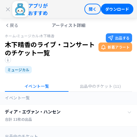
アプリが
ログイン
会員登録
×
開く
ダウンロード
おすすめ
戻る
アーティスト詳細
ホーム
›
ミュージカル
›
木下晴香
出品する
木下晴香のライブ・コンサート
新着アラート
のチケット一覧
i
ミュージカル
イベント一覧
出品中のチケット
(11)
イベント一覧
ディア・エヴァン・ハンセン
合計
11
枚の出品
全ての日程
11
枚
出品中のチケット