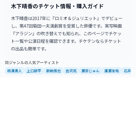
御園座
木下晴香のチケット情報・購入ガイド
2026年9月5日 17:00
0
枚
木下晴香は2017年に『ロミオ＆ジュリエット』でデビュー
御園座
し、第47回菊田一夫演劇賞を受賞した俳優です。実写映画
2026年9月6日 12:00
1
枚
『アラジン』の吹き替えでも知られ、このページでチケッ
御園座
ト一覧や公演日程を確認できます。チケテンならチケット
2026年9月10日 18:00
の出品も簡単です。
0
枚
梅田芸術劇場メインホール
同ジャンルの人気アーティスト
2026年9月11日 13:00
0
枚
梅田芸術劇場メインホール
柿澤勇人
上口耕平
新納慎也
吉沢亮
瀬奈じゅん
廣瀬友祐
石井一
2026年9月12日 12:00
3
枚
梅田芸術劇場メインホール
2026年9月12日 17:00
0
枚
梅田芸術劇場メインホール
2026年9月13日 12:00
1
枚
梅田芸術劇場メインホール
2026年9月14日 13:00
1
枚