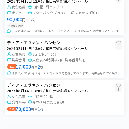
2026年9月13日 12:00 / 梅田芸術劇場メインホール
御園座
女性名義
S席1階3列センブロ
2026年8月30日 12:00
紙チケ
レターパックプラスにて郵送または手渡し
0
枚
御園座
90,000
1
円
×
枚
価格交渉可
2026年8月31日 12:00
0
枚
ご入金確認後、1週間以内にレターパックプラスにて郵送または手渡しいたします。 ご購入希望の方はご希望額・受け渡し方法明記の上ご連絡お願いいたします。 他大阪...
御園座
ディア・エヴァン・ハンセン
2026年8月31日 17:00
0
枚
0
2026年9月14日 13:00 / 梅田芸術劇場メインホール
御園座
女性名義
S席 1階14~16列
2026年9月2日 12:00
発券番号
入金後24時間以内に発券番号共有
0
枚
17,000
2
御園座
即決
円
×
枚
仕事が入り行けなくなったためお譲り先を探しております。 発券番号にてお譲りいたします。 セブンイレブンの発券番号をお伝えいたしますので、ご自身で発券しご入場を...
2026年9月3日 12:00
0
枚
御園座
ディア・エヴァン・ハンセン
5
2026年9月14日 18:00 / 梅田芸術劇場メインホール
2026年9月3日 17:00
0
枚
女性名義
1階5列22-48
御園座
発券番号
発券番号または郵送
70,000
1
2026年9月4日 12:00
即決
円
×
枚
0
枚
御園座
2026年9月5日 12:00
0
枚