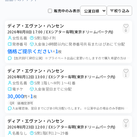
EXシアター有明(東京ドリームパーク内) 他
販売中のみ表示
絞り込み
2026年8月7日 13:00
0
枚
EXシアター有明(東京ドリームパーク内)
ディア・エヴァン・ハンセン
2026年8月8日 12:00
0
2026年8月8日 17:00 / EXシアター有明(東京ドリームパーク内)
0
枚
EXシアター有明(東京ドリームパーク内)
女性名義
S席1階D-F列
発券番号
入金後24時間以内に発券番号共有またはぴあにて分配
2026年8月8日 17:00
1
枚
価格ご提示ください
1
×
枚
EXシアター有明(東京ドリームパーク内)
【吉沢回FC貸切公演】 ※プライベート出品に変更いたしますので購入希望の方はメッセージお願いいたします。 ご入金確認後、発券番号またはチケットぴあにて分配U...
2026年8月9日 12:00
0
枚
EXシアター有明(東京ドリームパーク内)
ディア・エヴァン・ハンセン
1
2026年8月12日 13:00 / EXシアター有明(東京ドリームパーク内)
2026年8月11日 12:00
女性名義
S席 1階 L～M列 1～41番
0
枚
EXシアター有明(東京ドリームパーク内)
電チケ
入金後翌日までに分配
30,000
1
円
×
枚
2026年8月11日 17:00
0
枚
QR
価格交渉可
EXシアター有明(東京ドリームパーク内)
入金確認後、翌日までにぴあURL分配いたします。 ※公演中止の場合のみ手数料を差し引いた金額を返金いたします。公演中止以外での返金対応はいたしません。予めご了...
2026年8月12日 13:00
1
枚
ディア・エヴァン・ハンセン
EXシアター有明(東京ドリームパーク内)
0
2026年8月23日 12:00 / EXシアター有明(東京ドリームパーク内)
2026年8月13日 13:00
名義なし
S席1階E列12〜29番
0
枚