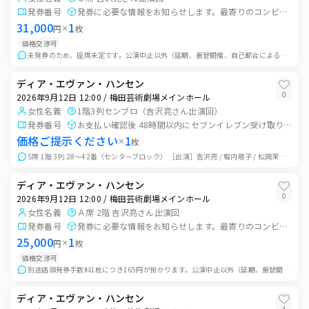
EXシアター有明(東京ドリームパーク内)
発券番号
発券に必要な情報をお知らせします。最寄りのコンビニで発券してください。
31,000
1
2026年8月20日 13:00
円
×
枚
0
枚
EXシアター有明(東京ドリームパーク内)
価格交渉可
未発券のため、座席未定です。公演中止以外（延期、振替開催、自己都合による取り止め、本人確認に伴う入場拒否等）の返金はできかねますのでご了承ください。買い手様が発...
2026年8月20日 18:00
0
枚
EXシアター有明(東京ドリームパーク内)
ディア・エヴァン・ハンセン
0
2026年9月12日 12:00 / 梅田芸術劇場メインホール
2026年8月21日 13:00
女性名義
1階3列センブロ（吉沢亮さん出演回）
0
枚
EXシアター有明(東京ドリームパーク内)
発券番号
お支払い確認後 48時間以内にセブンイレブン受け取りの発券番号をお知らせします。
価格ご提示ください
1
×
枚
2026年8月22日 12:00
0
枚
S席 1階 3列 28～42番（センターブロック） ［出演］吉沢亮 / 堀内敬子 / 松岡茉優 / 立石俊樹 / 上口耕平 / 宮澤佐江 / 瀬奈じゅん / 石...
EXシアター有明(東京ドリームパーク内)
2026年8月22日 17:00
ディア・エヴァン・ハンセン
0
枚
EXシアター有明(東京ドリームパーク内)
0
2026年9月12日 12:00 / 梅田芸術劇場メインホール
女性名義
Ａ席 2階 吉沢亮さん出演回
2026年8月23日 12:00
発券番号
発券に必要な情報をお知らせします。最寄りのコンビニで発券してください。
1
枚
EXシアター有明(東京ドリームパーク内)
25,000
1
円
×
枚
価格交渉可
2026年8月29日 12:00
0
枚
別途店頭発券手数料1枚につき165円が掛かります。公演中止以外（延期、振替開催、自己都合による取り止め、本人確認に伴う入場拒否等）の返金はできかねますのでご了承...
御園座
ディア・エヴァン・ハンセン
2026年8月29日 17:00
1
枚
4