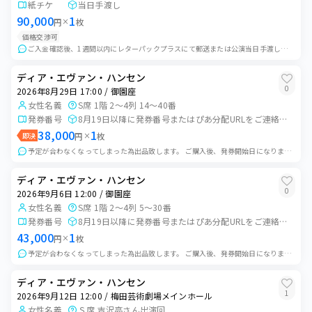
EXシアター有明(東京ドリームパーク内)
紙チケ
当日手渡し
90,000
1
円
×
枚
2026年8月13日 18:00
0
枚
価格交渉可
EXシアター有明(東京ドリームパーク内)
ご入金確認後、1週間以内にレターパックプラスにて郵送または公演当日手渡しいたします。郵送の場合は+0.1。 ご購入希望の方はご希望額・受け渡し方法明記の上ご連...
2026年8月14日 13:00
0
枚
ディア・エヴァン・ハンセン
EXシアター有明(東京ドリームパーク内)
0
2026年8月29日 17:00 / 御園座
女性名義
S席 1階 2～4列 14～40番
2026年8月15日 12:00
0
枚
発券番号
8月19日以降に発券番号またはぴあ分配URLをご連絡致します
EXシアター有明(東京ドリームパーク内)
38,000
1
即決
円
×
枚
2026年8月15日 17:00
0
枚
予定が合わなくなってしまった為出品致します。 ご購入後、発券開始日になりましたら、ぴあにて分配、分配ができない場合はセブンイレブンでの発券番号をご連絡致します。...
EXシアター有明(東京ドリームパーク内)
ディア・エヴァン・ハンセン
2026年8月16日 12:00
0
枚
0
2026年9月6日 12:00 / 御園座
EXシアター有明(東京ドリームパーク内)
女性名義
S席 1階 2～4列 5～30番
発券番号
8月19日以降に発券番号またはぴあ分配URLをご連絡致します
2026年8月18日 13:00
0
枚
43,000
1
EXシアター有明(東京ドリームパーク内)
円
×
枚
予定が合わなくなってしまった為出品致します。 ご購入後、発券開始日になりましたら、ぴあにて分配、分配ができない場合はセブンイレブンでの発券番号をご連絡致します...
2026年8月18日 18:00
0
枚
EXシアター有明(東京ドリームパーク内)
ディア・エヴァン・ハンセン
1
2026年9月12日 12:00 / 梅田芸術劇場メインホール
2026年8月19日 13:00
0
枚
女性名義
Ｓ席 吉沢亮さん出演回