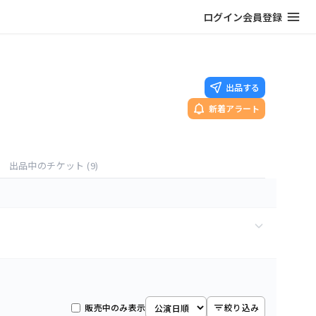
ログイン
会員登録
出品する
新着アラート
出品中のチケット
(9)
9
枚
販売中のみ表示
絞り込み