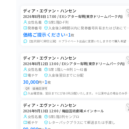
EXシアター有明(東京ドリームパーク内)
ディア・エヴァン・ハンセン
2026年8月6日 18:00
2026年8月8日 17:00 / EXシアター有明(東京ドリームパーク内)
EXシアター有明(東京ドリームパーク内)
女性名義
S席1階D-F列
発券番号
入金後24時間以内に発券番号共有または
2026年8月7日 13:00
価格ご提示ください
1
×
枚
EXシアター有明(東京ドリームパーク内)
【吉沢回FC貸切公演】 ※プライベート出品に変更いたしますので購入希望の方はメッセージお願いいたします。 ご入金確認後、発券番号またはチケットぴあ
2026年8月8日 12:00
EXシアター有明(東京ドリームパーク内)
ディア・エヴァン・ハンセン
2026年8月8日 17:00
2026年8月12日 13:00 / EXシアター有明(東京ドリームパーク内)
EXシアター有明(東京ドリームパーク内)
女性名義
S席 1階 L～M列 1～41番
電チケ
入金後翌日までに分配
2026年8月9日 12:00
30,000
1
円
×
枚
EXシアター有明(東京ドリームパーク内)
QR
価格交渉可
入金確認後、翌日までにぴあURL分配いたします。 ※公演中止の場合のみ手数料を差し引い
2026年8月11日 12:00
EXシアター有明(東京ドリームパーク内)
ディア・エヴァン・ハンセン
2026年9月13日 12:00 / 梅田芸術劇場メインホール
2026年8月11日 17:00
女性名義
S席1階3列センブロ
EXシアター有明(東京ドリームパーク内)
紙チケ
レターパックプラスにて郵送または手渡し
2026年8月12日 13:00