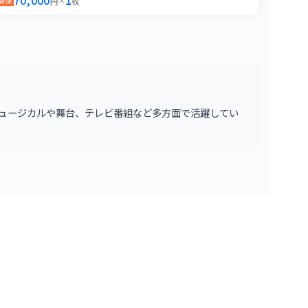
70,000
1
即決
円
×
枚
2
枚
0
枚
0
枚
はミュージカルや舞台、テレビ番組など多方面で活躍してい
0
枚
0
枚
0
枚
0
枚
0
枚