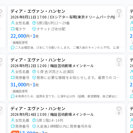
ディア・エヴァン・ハンセン
0
2
2026年8月11日 17:00 / EXシアター有明(東京ドリームパーク内)
2
女性名義
S席1階U列12〜29番
ぴあにて分配
電チケ
チケットぴあ分配
22,000
1
2
円
×
枚
にて分配U...
価格交渉可
ご入金確認後、ぴあにて分配いたします。 ご購入後のキャンセル不可。 公演中止の場合のみチケット返却後返金対応いたします。
ディア・エヴァン・ハンセン
0
1
2026年9月12日 12:00 / 梅田芸術劇場メインホール
2
女性名義
Ｓ席 吉沢亮さん出演回
発券番号
発券に必要な情報をお知らせします。最寄りのコンビニで発券してください。
31,000
1
2
円
×
枚
価格交渉可
た金額を返金いたします。公演中止以外での返金対応はいたしません。予めご了...
未発券のため、座席未定です。公演中止以外（延期、振替開催、自己都合による取り止め、本人確認に伴う入場拒否等）の返金はできかねますのでご了承ください。買い手様が発...
ディア・エヴァン・ハンセン
4
0
2026年9月14日 13:00 / 梅田芸術劇場メインホール
2
女性名義
S席 1階14~16列
発券番号
入金後24時間以内に発券番号共有