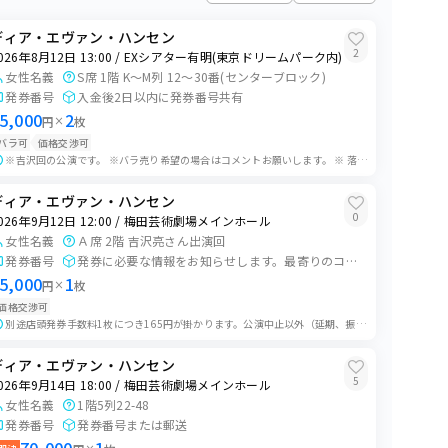
0
枚
ディア・エヴァン・ハンセン
2
026年8月12日 13:00 / EXシアター有明(東京ドリームパーク内)
0
枚
女性名義
S席 1階 K〜M列 12〜30番(センターブロック)
発券番号
入金後2日以内に発券番号共有
0
枚
5,000
2
円
×
枚
バラ可
価格交渉可
※吉沢回の公演です。 ※バラ売り希望の場合はコメントお願いします。 ※ 落札前にメッセージをお願い致します。プライベート出品に切り替えます。 ・入金確認後、発...
0
枚
ディア・エヴァン・ハンセン
0
026年9月12日 12:00 / 梅田芸術劇場メインホール
1
枚
女性名義
Ａ席 2階 吉沢亮さん出演回
発券番号
発券に必要な情報をお知らせします。最寄りのコンビニで発券してください。
5,000
1
0
枚
円
×
枚
価格交渉可
別途店頭発券手数料1枚につき165円が掛かります。公演中止以外（延期、振替開催、自己都合による取り止め、本人確認に伴う入場拒否等）の返金はできかねますのでご了承...
0
枚
ディア・エヴァン・ハンセン
5
026年9月14日 18:00 / 梅田芸術劇場メインホール
1
枚
女性名義
1階5列22-48
発券番号
発券番号または郵送