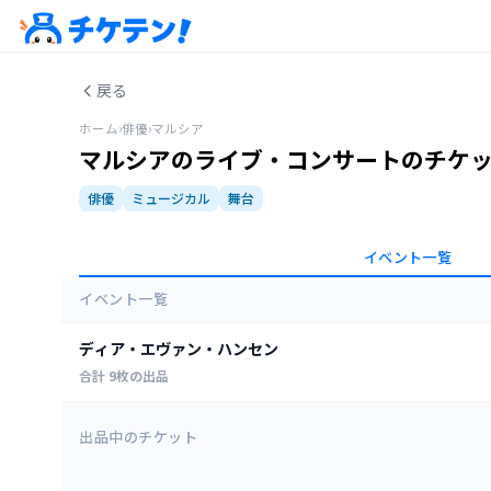
戻る
ホーム
›
俳優
›
マルシア
マルシアのライブ・コンサートのチケ
俳優
ミュージカル
舞台
イベント一覧
イベント一覧
ディア・エヴァン・ハンセン
合計
9
枚の出品
全ての日程
出品中のチケット
EXシアター有明(東京ドリームパーク内) 他
2026年8月6日 13:00