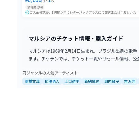
90,000
1
円
×
枚
EXシアター有明(東京ドリームパーク内)
価格交渉可
ご入金確認後、1週間以内にレターパックプラスにて郵送または手渡しいたします。 ご購入希望の方はご希望額・受け渡し方法明記の上ご連絡お願
2026年8月13日 13:00
EXシアター有明(東京ドリームパーク内)
2026年8月13日 18:00
マルシアのチケット情報・購入ガイド
EXシアター有明(東京ドリームパーク内)
2026年8月14日 13:00
マルシアは1969年2月14日生まれ、ブラジル出身の
EXシアター有明(東京ドリームパーク内)
ます。チケテンでは、チケット一覧やリセール情報、公
2026年8月15日 12:00
同ジャンルの人気アーティスト
EXシアター有明(東京ドリームパーク内)
高橋文哉
柿澤勇人
上口耕平
新納慎也
堀内敬子
吉沢亮
2026年8月15日 17:00
EXシアター有明(東京ドリームパーク内)
2026年8月16日 12:00
EXシアター有明(東京ドリームパーク内)
2026年8月18日 13:00
EXシアター有明(東京ドリームパーク内)
2026年8月18日 18:00