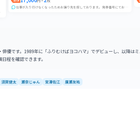
17,000
2
即決
円
×
枚
仕事が入り行けなくなったためお譲り先を探しております。 発券番号にてお譲りいたします。 セブンイレブンの発券番号をお伝えいたしますので、ご自身で発券しご入場を...
いいたします。 他大阪...
歌手・俳優です。1989年に「ふりむけばヨコハマ」でデビューし、以降
演日程を確認できます。
須賀健太
瀬奈じゅん
宮澤佐江
廣瀬友祐