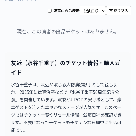
福岡市民ホール 大ホール 他
販売中のみ表示
絞り込み
2026年8月27日 18:30
0
枚
東京ガーデンシアター
2026年8月30日 17:30
現在、この演者の出品チケットはありません。
0
枚
やまぎん県民ホール
2026年9月7日 18:30
0
枚
フェスティバルホール
友近（水谷千重子）のチケット情報・購入ガ
2026年9月8日 16:00
0
枚
フェスティバルホール
イド
2026年9月19日 14:00
0
枚
水谷千重子は、友近が演じる大物演歌歌手として親しま
Niterra日本特殊陶業市民会館フォレストホール
れ、2025年には明治座などで『水谷千重子50周年記念公
2026年11月1日 18:00
演』を開催しています。演歌とJ-POPの架け橋として、豪
0
枚
広島国際会議場フェニックスホール
華ゲストを迎えた華やかなステージが人気です。このペー
ジではチケット一覧やリセール情報、公演日程を確認でき
ます。不要になったチケットもチケテンなら簡単に出品可
能です。