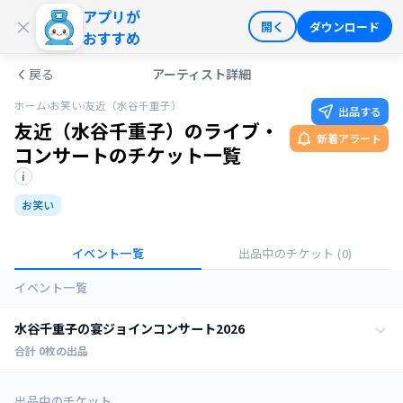
アプリが
ログイン
会員登録
×
開く
ダウンロード
おすすめ
戻る
アーティスト詳細
ホーム
›
お笑い
›
友近（水谷千重子）
出品する
友近（水谷千重子）のライブ・
新着アラート
コンサートのチケット一覧
i
お笑い
イベント一覧
出品中のチケット
(0)
イベント一覧
水谷千重子の宴ジョインコンサート2026
合計
0
枚の出品
全ての日程
0
枚
出品中のチケット