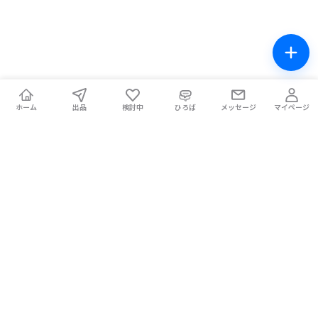
ホーム
出品
検討中
ひろば
メッセージ
マイページ
チケテン！
ライブ中の席交換もできる総合チケットサイト。安全な取引をサ
ポートします。
ホーム
マイページ
お問い合わせ
お知らせ
使い方ガイド
コラム
Magazine
提携メディア
利用規約
プライバシーポリシー