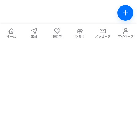
ホーム
出品
検討中
ひろば
メッセージ
マイページ
チケテン！
ライブ中の席交換もできる総合チケットサイト。安全な取引をサ
ポートします。
ホーム
マイページ
お問い合わせ
お知らせ
使い方ガイド
コラム
Magazine
提携メディア
利用規約
プライバシーポリシー
特定商取引法に基づく表記
チケット不正転売禁止法について