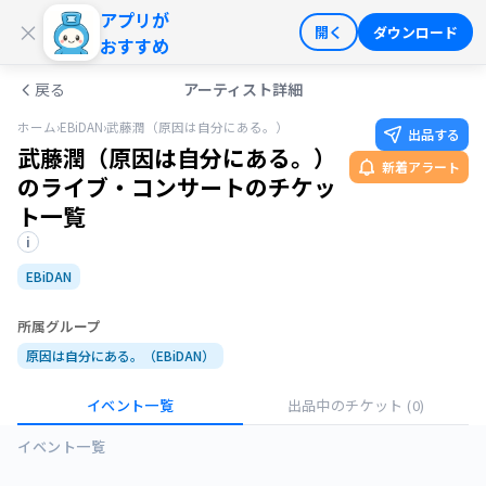
アプリが
ログイン
会員登録
×
開く
ダウンロード
おすすめ
戻る
アーティスト詳細
ホーム
›
EBiDAN
›
武藤潤（原因は自分にある。）
出品する
武藤潤（原因は自分にある。）
新着アラート
のライブ・コンサートのチケッ
ト一覧
i
EBiDAN
所属グループ
原因は自分にある。（EBiDAN）
イベント一覧
出品中のチケット
(0)
イベント一覧