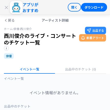
アプリが
ログイン
会員登録
×
開く
ダウンロード
おすすめ
戻る
アーティスト詳細
ホーム
›
俳優
›
西川俊介
出品する
西川俊介のライブ・コンサート
新着アラート
のチケット一覧
i
俳優
イベント一覧
出品中のチケット
(0)
イベント一覧
イベント情報がありません。
出品中のチケット