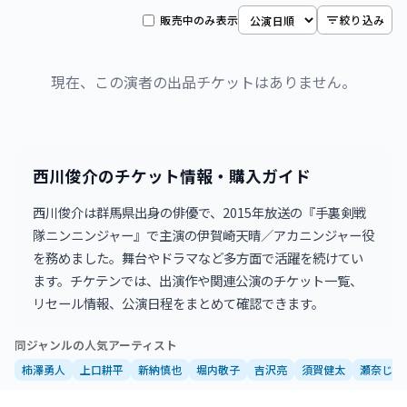
販売中のみ表示
絞り込み
現在、この演者の出品チケットはありません。
西川俊介のチケット情報・購入ガイド
西川俊介は群馬県出身の俳優で、2015年放送の『手裏剣戦
隊ニンニンジャー』で主演の伊賀崎天晴／アカニンジャー役
を務めました。舞台やドラマなど多方面で活躍を続けてい
ます。チケテンでは、出演作や関連公演のチケット一覧、
リセール情報、公演日程をまとめて確認できます。
同ジャンルの人気アーティスト
柿澤勇人
上口耕平
新納慎也
堀内敬子
吉沢亮
須賀健太
瀬奈じゅ