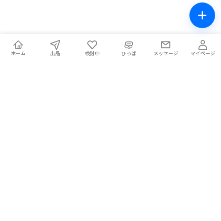
ホーム
出品
検討中
ひろば
メッセージ
マイページ
チケテン！
ライブ中の席交換もできる総合チケットサイト。安全な取引をサ
ポートします。
ホーム
マイページ
お問い合わせ
お知らせ
使い方ガイド
コラム
Magazine
提携メディア
利用規約
プライバシーポリシー
特定商取引法に基づく表記
チケット不正転売禁止法について
手数料