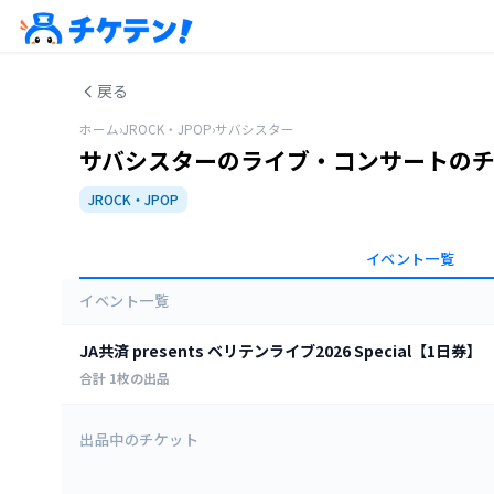
戻る
ホーム
›
JROCK・JPOP
›
サバシスター
サバシスターのライブ・コンサートの
JROCK・JPOP
イベント一覧
イベント一覧
JA共済 presents ベリテンライブ2026 Special【1日券】
合計
1
枚の出品
全ての日程
出品中のチケット
（栃木県）井頭公園 運動広場
2026年9月5日 10:00