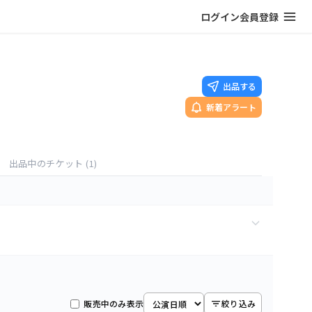
ログイン
会員登録
出品する
新着アラート
出品中のチケット
(1)
1
枚
販売中のみ表示
絞り込み