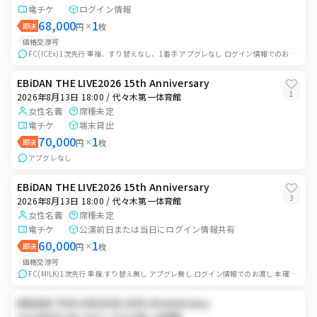
電チケ
ログイン情報
68,000
1
即決
円
×
枚
価格交渉可
FC(ICEx)1次先行 重複、すり替えなし、1番手 アプグレなし ログイン情報でのお渡しとなります。ログイン情報をお伝えいたしますのでご自身でチケットを表示...
EBiDAN THE LIVE2026 15th Anniversary
1
2026年8月13日 18:00 / 代々木第一体育館
女性名義
席種未定
電チケ
端末貸出
70,000
1
即決
円
×
枚
アプグレなし
EBiDAN THE LIVE2026 15th Anniversary
3
2026年8月13日 18:00 / 代々木第一体育館
女性名義
席種未定
電チケ
公演前日または当日にログイン情報共有
60,000
1
即決
円
×
枚
価格交渉可
FC(M!LK)1次先行 重複.すり替え無し アプグレ無し ログイン情報でのお渡し 本確対応不可 入場エラーや体調不良などの公演中止以外のキャンセル、返金不可...
EBiDAN THE LIVE2026 15th Anniversary
2026年8月13日 18:00 / 代々木第一体育館