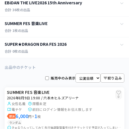
EBiDAN THE LIVE2026 15th Anniversary
合計
36
枚の出品
全ての日程
SUMMER FES 音楽LIVE
36
枚
代々木第一体育館
合計
1
枚の出品
2026年8月13日 18:00
14
枚
全ての日程
SUPER★DRAGON DRA FES 2026
代々木第一体育館
1
枚
六本木ヒルズアリーナ
合計
0
枚の出品
2026年8月14日 18:00
3
枚
2026年8月7日 19:00
代々木第一体育館
0
枚
全ての日程
六本木ヒルズアリーナ
0
枚
出品中のチケット
Zepp Haneda (TOKYO) 他
2026年8月15日 18:00
11
枚
2026年8月9日 19:00
代々木第一体育館
1
枚
販売中のみ表示
絞り込み
2026年9月24日 14:30
六本木ヒルズアリーナ
0
枚
Zepp Haneda (TOKYO)
2026年8月16日 14:00
8
枚
2026年8月10日 19:00
SUMMER FES 音楽LIVE
代々木第一体育館
0
枚
2026年9月24日 18:30
六本木ヒルズアリーナ
0
2026年8月9日 19:00 / 六本木ヒルズアリーナ
0
枚
Zepp Haneda (TOKYO)
女性名義
席種未定
2026年8月11日 15:00
電チケ
前日にログイン情報をお伝え致します
0
枚
2026年9月27日 14:30
六本木ヒルズアリーナ
0
枚
6,000
1
即決
円
×
枚
Zepp Osaka Bayside
ランダム
2026年8月11日 19:00
0
枚
2026年9月28日 18:30
きゅるりんってしてみて 先行抽選整理番号付きチケットです予定が入ってしまい、やむを得ず出品いたします。 ご都合の合う方にお譲りできれば幸いです。公演前日にログイ...