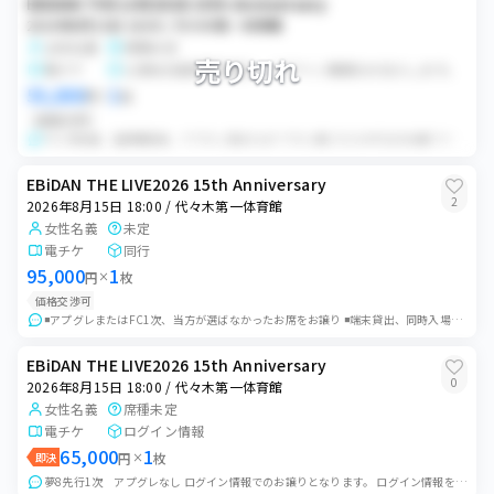
EBiDAN THE LIVE2026 15th Anniversary
2026年8月15日 18:00 / 代々木第一体育館
女性名義
席種未定
売り切れ
電チケ
公演当日座席開示後に、ログイン情報をお伝えします。
55,000
1
円
×
枚
価格交渉可
FC1次当選。 座席確認後、アプグレ済またはアプグレ無どちらか片方のお譲りです。 ログイン情報をお伝えしますので、ご自身の端末でご入場ください。
EBiDAN THE LIVE2026 15th Anniversary
2
2026年8月15日 18:00 / 代々木第一体育館
女性名義
未定
電チケ
同行
95,000
1
円
×
枚
価格交渉可
◾️アプグレまたはFC1次、当方が選ばなかったお席をお譲り ◾️端末貸出、同時入場予定 ※ゲート分けの状況によりログインや端末貸出(身分証交換)をお願いする可...
EBiDAN THE LIVE2026 15th Anniversary
0
2026年8月15日 18:00 / 代々木第一体育館
女性名義
席種未定
電チケ
ログイン情報
65,000
1
即決
円
×
枚
夢8先行1次 アプグレなし ログイン情報でのお譲りとなります。 ログイン情報をお伝えいたしますのでご自身でチケットを表示してご入場ください。 入場次第必ず受け取...