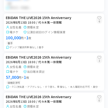
QR
夢8先行／重複無し
EBiDAN THE LIVE2026 15th Anniversary
6
2026年8月13日 18:00 / 代々木第一体育館
女性名義
席種未定
電チケ
公演日前日ログイン情報譲渡
100,000
1
円
×
枚
番手
ゲンジブ観測所重複なし 1番手
EBiDAN THE LIVE2026 15th Anniversary
3
2026年8月13日 18:00 / 代々木第一体育館
女性名義
席種未定
電チケ
当日端末貸出
57,000
1
円
×
枚
価格交渉可
・FC1次当選 ・アプグレなし ・すり替え、重複なし ・本人確認対応不可 ・身分証交換の上、端末貸出でお願いいたします ・公演中止以外のいかなる理由でもキャンセ...
EBiDAN THE LIVE2026 15th Anniversary
0
2026年8月13日 18:00 / 代々木第一体育館
女性名義
席種未定