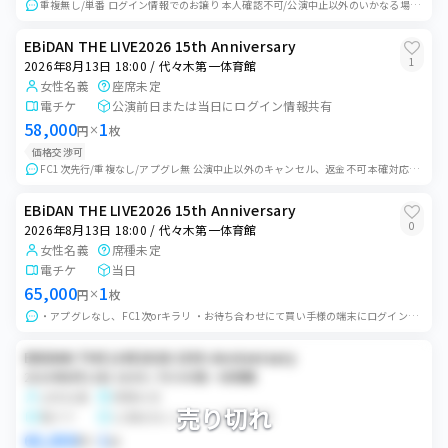
重複無し/単番 ログイン情報でのお譲り 本人確認不可/公演中止以外のいかなる場合もキャンセル不可
EBiDAN THE LIVE2026 15th Anniversary
1
2026年8月13日 18:00 / 代々木第一体育館
女性名義
座席未定
電チケ
公演前日または当日にログイン情報共有
58,000
1
円
×
枚
価格交渉可
FC1次先行/重複なし/アプグレ無 公演中止以外のキャンセル、返金不可 本確対応不可
EBiDAN THE LIVE2026 15th Anniversary
0
2026年8月13日 18:00 / 代々木第一体育館
女性名義
席種未定
電チケ
当日
65,000
1
円
×
枚
・アプグレなし、FC1次orキラリ ・お待ち合わせにて買い手様の端末にログインさせていただくか、端末貸出(身分証交換)を予定しています。 会場の状況をみて当日...
EBiDAN THE LIVE2026 15th Anniversary
2026年8月13日 18:00 / 代々木第一体育館
女性名義
席種未定
売り切れ
電チケ
公演前日にログイン情報譲渡
60,000
1
円
×
枚