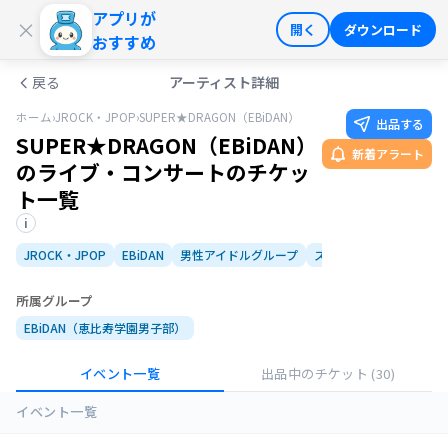
アプリが
ログイン
会員登録
×
開く
ダウンロード
おすすめ
戻る
アーティスト詳細
ホーム
›
JROCK・JPOP
›
SUPER★DRAGON（EBiDAN）
出品する
SUPER★DRAGON（EBiDAN）
新着アラート
のライブ・コンサートのチケッ
ト一覧
i
JROCK・JPOP
EBiDAN
男性アイドルグループ
スターダストプロモーシ
所属グループ
EBiDAN（恵比寿学園男子部）
イベント一覧
出品中のチケット
(30)
イベント一覧