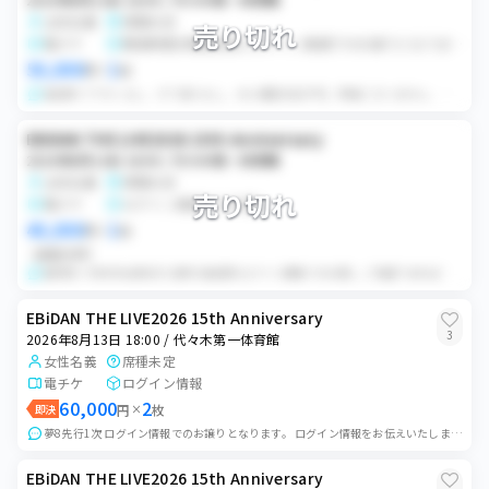
女性名義
席種未定
売り切れ
電チケ
開演時間1時間前頃にログイン情報でのお譲りとなります。
50,000
1
円
×
枚
指定席 アプグレなし、すり替えなし。 本人確認対応不可。重複ございません。 公演当日、開演時間1時間前頃にログイン情報でのお譲りとなります。 公演中止以外の理...
EBiDAN THE LIVE2026 15th Anniversary
2026年8月13日 18:00 / 代々木第一体育館
女性名義
席種未定
売り切れ
電チケ
ログイン情報でのお渡し
40,000
1
円
×
枚
価格交渉可
超特急＋KIRARI会員先行 注釈付指定席 ログイン情報でのお渡し ご希望であれば、本人確認対応可。（顔付き身分証同士の交換をさせていただきます。） 公演が中...
EBiDAN THE LIVE2026 15th Anniversary
3
2026年8月13日 18:00 / 代々木第一体育館
女性名義
席種未定
電チケ
ログイン情報
60,000
2
即決
円
×
枚
夢8先行1次 ログイン情報でのお譲りとなります。 ログイン情報をお伝えいたしますのでご自身でチケットを表示してご入場ください。 入場次第必ず受け取り評価をお願い...
EBiDAN THE LIVE2026 15th Anniversary