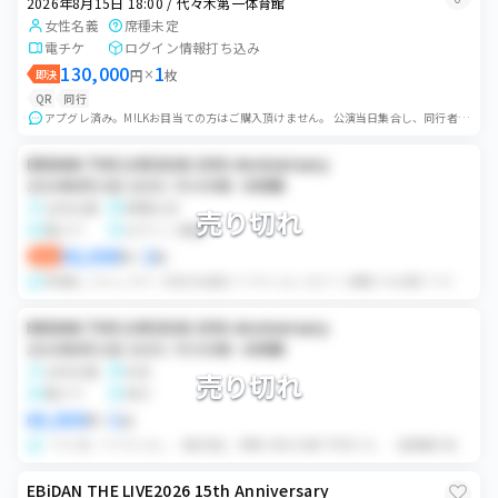
2026年8月15日 18:00 / 代々木第一体育館
女性名義
席種未定
電チケ
ログイン情報打ち込み
130,000
1
即決
円
×
枚
QR
同行
アプグレ済み。M!LKお目当ての方はご購入頂けません。 公演当日集合し、同行者が買い手様の端末にログイン情報を打ち込まさせて頂きます。 入場後受け取り評価をお願...
EBiDAN THE LIVE2026 15th Anniversary
2026年8月15日 18:00 / 代々木第一体育館
女性名義
席種未定
売り切れ
電チケ
ログイン情報
58,000
2
即決
円
×
枚
重複無し げんじぶFC一次先行当選分 アプグレなし ログイン情報でのお譲りです。 昨年度取引経験あり。
EBiDAN THE LIVE2026 15th Anniversary
2026年8月15日 18:00 / 代々木第一体育館
女性名義
未定
売り切れ
電チケ
同行
60,000
1
円
×
枚
・FC1次、アプグレなし ・端末貸出、同時入場のお譲り予定です。 ・座席開示後、お座席はお待ち合わせ時に端末でご確認をお願いします。(入場後端末回収致しますので...
EBiDAN THE LIVE2026 15th Anniversary