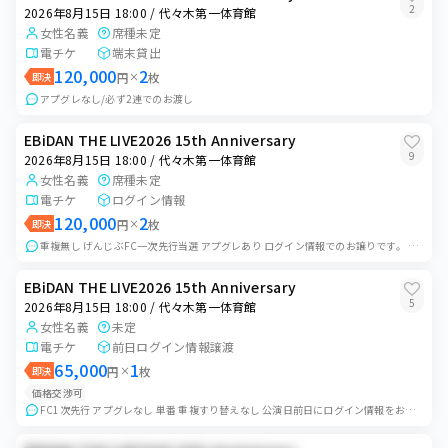
2
2026年8月15日 18:00 / 代々木第一体育館
女性名義
席種未定
電チケ
端末貸出
120,000
2
即決
円
×
枚
アプグレなし/必ず2連でのお渡し
EBiDAN THE LIVE2026 15th Anniversary
9
2026年8月15日 18:00 / 代々木第一体育館
女性名義
席種未定
電チケ
ログイン情報
120,000
2
即決
円
×
枚
重複無し げんじぶFC一次先行当選 アプグレあり ログイン情報でのお譲りです。 昨年度取引経験あり。
EBiDAN THE LIVE2026 15th Anniversary
5
2026年8月15日 18:00 / 代々木第一体育館
女性名義
未定
電チケ
前日ログイン情報譲渡
65,000
1
即決
円
×
枚
価格交渉可
FC1次先行 アプグレなし 単番 重複すり替えなし 公演日前日にログイン情報をお送りしますのでご自身の端末でご入場ください。 当日入場後は速やかにログアウト...