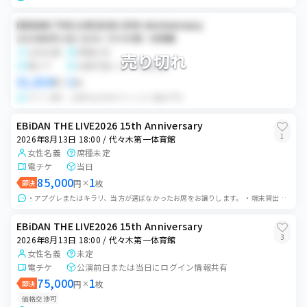
六本木ヒルズアリーナ
0
枚
Zepp Osaka Bayside
EBiDAN THE LIVE2026 15th Anniversary
2026年8月14日 19:00
0
枚
2026年8月13日 18:00 / 代々木第一体育館
六本木ヒルズアリーナ
女性名義
席種未定
売り切れ
2026年8月15日 11:15
電チケ
分配可能になり次第分配
0
枚
六本木ヒルズアリーナ
31,024
1
円
×
枚
キラリ注釈 公演中止以外のキャンセル返金不可。
2026年8月16日 11:30
0
枚
六本木ヒルズアリーナ
EBiDAN THE LIVE2026 15th Anniversary
1
2026年8月13日 18:00 / 代々木第一体育館
2026年8月16日 15:30
0
枚
女性名義
席種未定
六本木ヒルズアリーナ
電チケ
当日
2026年8月16日 19:00
85,000
1
即決
円
×
枚
0
枚
六本木ヒルズアリーナ
・アプグレまたはキラリ、当方が選ばなかったお席をお譲りします。 ・端末貸出、同時入場のお譲り予定です。 ※ゲート分けの状況によりログインや端末貸出(身分証交換...
EBiDAN THE LIVE2026 15th Anniversary
3
2026年8月13日 18:00 / 代々木第一体育館
女性名義
未定
電チケ
公演前日または当日にログイン情報共有
75,000
1
即決
円
×
枚
価格交渉可