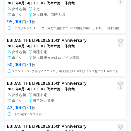
7
2026年8月14日 18:00 / 代々木第一体育館
女性名義
未定
電チケ
端末貸出、同時入場
95,000
1
円
×
枚
・アプグレまたはFC1次、当方が選ばなかったお席をお譲りします。 ・端末貸出、同時入場のお譲り予定です。 ※ゲート分けの状況によりログインや端末貸出(身分証交...
EBiDAN THE LIVE2026 15th Anniversary
22
2026年8月14日 18:00 / 代々木第一体育館
女性名義
席種未定
電チケ
端末貸出またはログイン情報
50,000
1
円
×
枚
ファンクラブ1次先行アプグレなし 端末貸出またはログイン情報でのお譲りです。 端末お取引の場合、開演の45分前ごろに会場付近にて集まり端末を貸出いたします。...
EBiDAN THE LIVE2026 15th Anniversary
1
2026年8月14日 18:00 / 代々木第一体育館
女性名義
席種未定
電チケ
当日端末貸出
42,000
1
円
×
枚
一般指定席になります。
EBiDAN THE LIVE2026 15th Anniversary
0