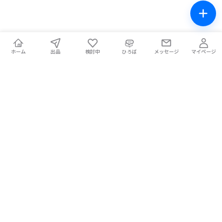
ホーム
出品
検討中
ひろば
メッセージ
マイページ
チケテン！
ライブ中の席交換もできる総合チケットサイト。安全な取引をサ
ポートします。
ホーム
マイページ
お問い合わせ
お知らせ
使い方ガイド
コラム
Magazine
提携メディア
利用規約
プライバシーポリシー
特定商取引法に基づく表記
チケット不正転売禁止法について
手数料