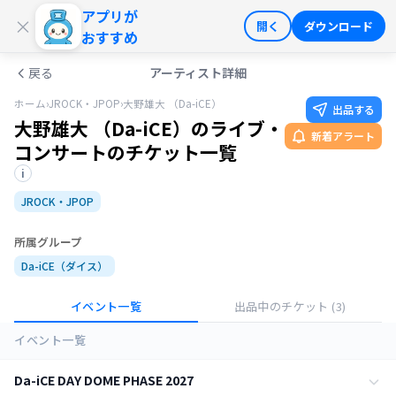
アプリが
ログイン
会員登録
×
開く
ダウンロード
おすすめ
戻る
アーティスト詳細
ホーム
›
JROCK・JPOP
›
大野雄大 （Da-iCE）
出品する
大野雄大 （Da-iCE）のライブ・
新着アラート
コンサートのチケット一覧
i
JROCK・JPOP
所属グループ
Da-iCE（ダイス）
イベント一覧
出品中のチケット
(3)
イベント一覧
Da-iCE DAY DOME PHASE 2027