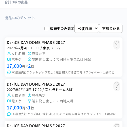
合計
3
枚の出品
全ての日程
3
枚
出品中のチケット
東京ドーム 他
販売中のみ表示
絞り込み
2027年2月4日 18:00
1
枚
東京ドーム
Da-iCE DAY DOME PHASE 2027
2027年2月13日 17:00
0
2027年2月4日 18:00 / 東京ドーム
1
枚
京セラドーム大阪
女性名義
席種未定
電チケ
端末貸し出しにて同時入場または分配
2027年2月14日 15:00
1
枚
17,000
2
円
×
枚
京セラドーム大阪
FC最速先行チケット グッズ無し 2連番 購入ご希望の方はプライベート出品に切り替えますのでコメントお願いいたします FC非会員の方でも購入可能 端末貸し出しに...
Da-iCE DAY DOME PHASE 2027
0
2027年2月13日 17:00 / 京セラドーム大阪
女性名義
席種未定
電チケ
端末貸し出しにて同時入場
17,000
1
円
×
枚
FC最速先行 グッズ無し 端末貸し出しにて同時入場 条件あり プライベート出品に変更しますので購入希望の方はコメントお願いいたします 公演中止以外のいかなる理由...
Da-iCE DAY DOME PHASE 2027