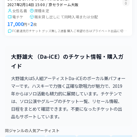
0
2027年2月14日 15:00 / 京セラドーム大阪
女性名義
席種未定
電チケ
端末貸し出しにて同時入場または分配
17,000
2
円
×
枚
FC最速先行チケット グッズ無し 2連番 購入ご希望の方はプライベート出品に切り替えますのでコメントお願いいたします FC非会員の方でも購入可能 端末貸し出しに...
大野雄大 （Da-iCE）のチケット情報・購入ガ
イド
大野雄大は5人組アーティストDa-iCEのボーカル兼パフォー
マーです。ハスキーで力強く正確な歌唱力が魅力で、2019
年からはソロ活動も精力的に展開しています。チケテンで
は、ソロ公演やグループのチケット一覧、リセール情報、
日程をまとめて確認できます。不要になったチケットの出
品もサポートしています。
同ジャンルの人気アーティスト