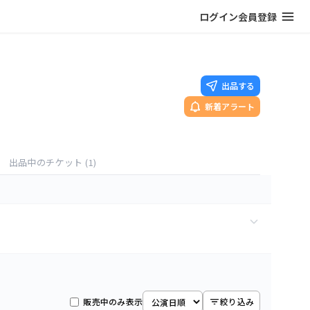
ログイン
会員登録
出品する
新着アラート
出品中のチケット
(1)
1
枚
販売中のみ表示
絞り込み