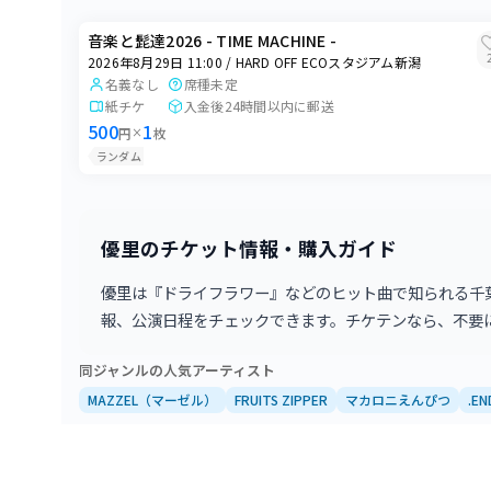
HARD OFF ECOスタジアム新潟
音楽と髭達2026 - TIME MACHINE -
2026年8月29日 11:00 / HARD OFF ECOスタジアム新潟
名義なし
席種未定
紙チケ
入金後24時間以内に郵送
500
1
円
×
枚
ランダム
優里のチケット情報・購入ガイド
優里は『ドライフラワー』などのヒット曲で知られる千
報、公演日程をチェックできます。チケテンなら、不要
同ジャンルの人気アーティスト
MAZZEL（マーゼル）
FRUITS ZIPPER
マカロニえんぴつ
.EN