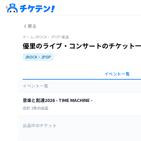
戻る
ホーム
›
JROCK・JPOP
›
優里
優里のライブ・コンサートのチケット
JROCK・JPOP
イベント一覧
イベント一覧
音楽と髭達2026 - TIME MACHINE -
合計
1
枚の出品
全ての日程
出品中のチケット
HARD OFF ECOスタジアム新潟
2026年8月29日 11:00