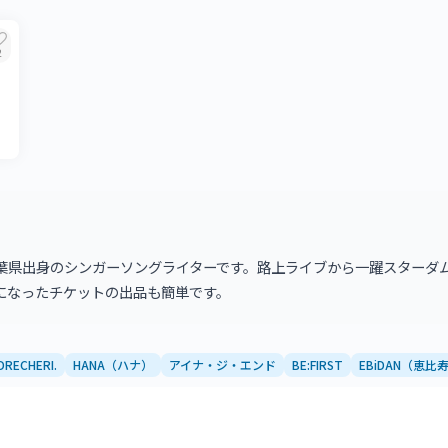
2
葉県出身のシンガーソングライターです。路上ライブから一躍スターダ
になったチケットの出品も簡単です。
DRECHERI.
HANA（ハナ）
アイナ・ジ・エンド
BE:FIRST
EBiDAN（恵