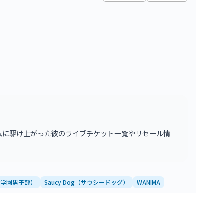
1
枚
ムに駆け上がった彼のライブチケット一覧やリセール情
比寿学園男子部）
Saucy Dog（サウシードッグ）
WANIMA