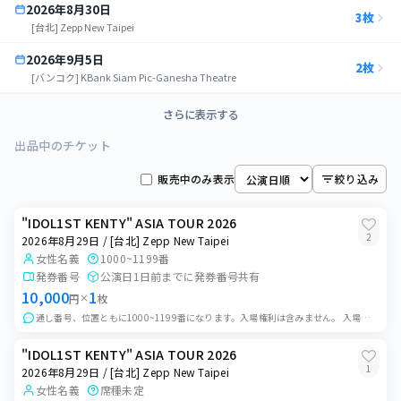
2026年8月30日
3
枚
[台北] Zepp New Taipei
2026年9月5日
2
枚
[バンコク] KBank Siam Pic-Ganesha Theatre
2026年9月6日
さらに表示する
0
枚
[バンコク] KBank Siam Pic-Ganesha Theatre
出品中のチケット
2026年10月3日
0
枚
[ソウル] Olympic Hall
販売中のみ表示
絞り込み
2026年10月4日
0
枚
"IDOL1ST KENTY" ASIA TOUR 2026
[ソウル] Olympic Hall
2
2026年8月29日 / [台北] Zepp New Taipei
女性名義
1000~1199番
発券番号
公演日1日前までに発券番号共有
10,000
1
円
×
枚
通し番号、位置ともに1000~1199番になります。入場権利は含みません。 入場後の整番権利のみのお譲りになります。 ご購入後、発券番号をお伝えいたしますので...
"IDOL1ST KENTY" ASIA TOUR 2026
1
2026年8月29日 / [台北] Zepp New Taipei
女性名義
席種未定