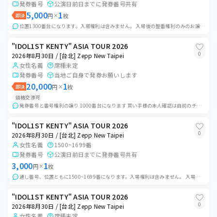
発券番号
公演日前日までに発券番号共有
5,000
1
即決
円
×
枚
位置1300番台になります。入場権利は含みません。 入場後の整番権利のみのお譲りになります。 日本人女性名義 ご購入後、発券番号をお伝えいたしますので、ご自...
"IDOL1ST KENTY" ASIA TOUR 2026
0
2026年8月30日 / [台北] Zepp New Taipei
女性名義
席種未定
発券番号
当地ご自身で発券お願いします
20,000
1
即決
円
×
枚
価格交渉可
発券番号と番号権利の譲り 1000番台になります 買い手様の本人確認は自前のチケットでやってください。
"IDOL1ST KENTY" ASIA TOUR 2026
0
2026年8月30日 / [台北] Zepp New Taipei
女性名義
1500~1699番
発券番号
公演日前日までに発券番号共有
3,000
1
円
×
枚
通し番号、位置ともに1500~1699番になります。入場権利は含みません。 入場後の整番権利のみのお譲りになります。 ご購入後、発券番号をお伝えいたしますので...
"IDOL1ST KENTY" ASIA TOUR 2026
0
2026年8月30日 / [台北] Zepp New Taipei
女性名義
席種未定