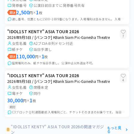
発券番号
公演日前日までに発券番号共有
2,500
1
即決
円
×
枚
通し番号、位置ともに1500~1699番になります。入場権利は含みません。 入場後の整番権利のみのお譲りになります。 日本人女性名義 ご購入後、発券番号をお...
"IDOL1ST KENTY" ASIA TOUR 2026
7
2026年9月5日 / [バンコク] KBank Siam Pic-Ganesha Theatre
女性名義
A2ブロA-B列ドセン付近
紙チケ
当日手渡し
110,000
1
即決
円
×
枚
座席権利のみ、紙チケ当日手渡し。 公演中止以外返金不可。
"IDOL1ST KENTY" ASIA TOUR 2026
4
2026年9月5日 / [バンコク] KBank Siam Pic-Ganesha Theatre
女性名義
席種未定
電チケ
同行
30,000
1
円
×
枚
同行
C3ブロック Q列 通路最前 入場権利ごと、チケットそのままのお譲りです。 当日、名義人（日本人）が会場で紙のチケットに引き換え後、会場周辺で手渡しでのお取引...
"IDOL1ST KENTY" ASIA TOUR 2026の関連マガジ
もっと見
る
ン