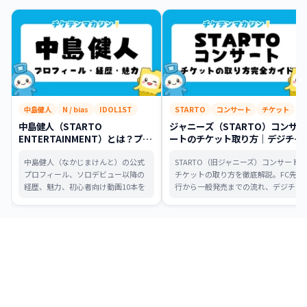
中島健人
N / bias
IDOL1ST
STARTO
コンサート
チケット
中島健人（STARTO
ジャニーズ（STARTO）コンサ
ENTERTAINMENT）とは？プロ
ートのチケット取り方｜デジチ
フィール・経歴・魅力まとめ
ケ・同行者・制作開放席まで攻略
中島健人（なかじまけんと）の公式
STARTO（旧ジャニーズ）コンサート
プロフィール、ソロデビュー以降の
チケットの取り方を徹底解説。FC先
経歴、魅力、初心者向け動画10本を
行から一般発売までの流れ、デジチ
まとめたプロフィール記事です。
ケ・同行者ルール、制作開放席の攻
略法、当日の注意点まで、これ一本
で全て分かります。