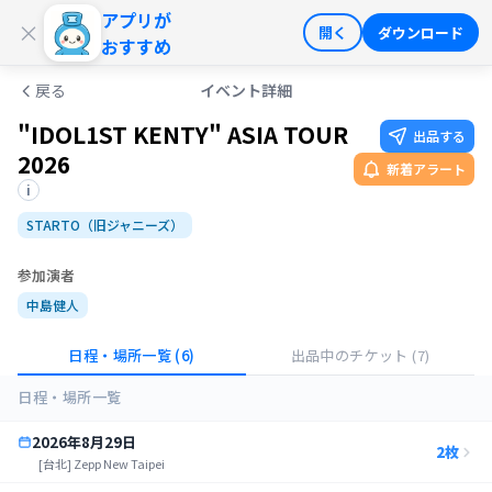
アプリが
ログイン
会員登録
×
開く
ダウンロード
おすすめ
戻る
イベント詳細
"IDOL1ST KENTY" ASIA TOUR
出品する
2026
新着アラート
i
STARTO（旧ジャニーズ）
参加演者
中島健人
日程・場所一覧
(6)
出品中のチケット
(7)
日程・場所一覧
2026年8月29日
2
枚
[台北] Zepp New Taipei