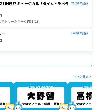
PENING LINEUP ミュージカル「タイムトラベラ
206
枚の出品
8日
AKE (東京ドリームパーク内) 他1件
へ―
148
枚の出品
2日
もっと見る