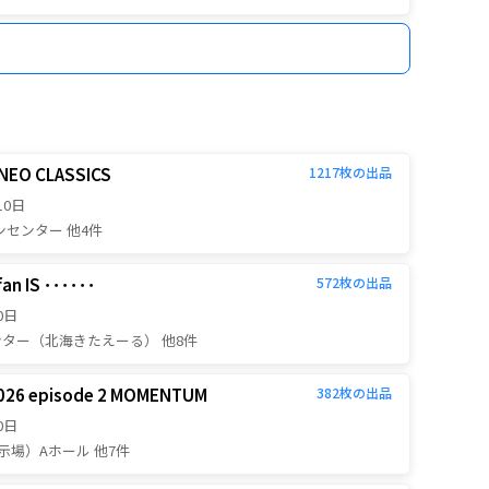
6 NEO CLASSICS
1217
枚の出品
10日
センター 他4件
an IS ･･････
572
枚の出品
0日
ンター（北海きたえーる） 他8件
 2026 episode 2 MOMENTUM
382
枚の出品
0日
際展示場）Aホール 他7件