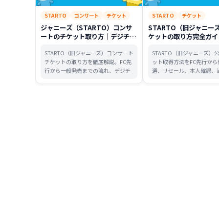
STARTO
コンサート
チケット
STARTO
チケット
ジャニーズ（STARTO）コンサ
STARTO（旧ジャニー
ートのチケット取り方｜デジチ
ケットの取り方完全ガイ
ケ・同行者・制作開放席まで攻略
先行〜当日まで・リセー
STARTO（旧ジャニーズ）コンサート
STARTO（旧ジャニーズ）
チケットの取り方を徹底解説。FC先
ット取得方法をFC先行から
行から一般発売までの流れ、デジチ
選、リセール、本人確認、
ケ・同行者ルール、制作開放席の攻
ち物・マナーまで、地図の
略法、当日の注意点まで、これ一本
さしく解説。落選後のチャ
で全て分かります。
正転売の注意点も網羅した
ドです。