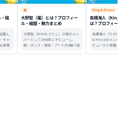
嵐
King & Prince
ル・経
大野智（嵐）とは？プロフィー
高橋海人（King & Princ
ル・経歴・魅力まとめ
は？プロフィール・経歴・
とめ
活動し
大野智（おおの さとし）は嵐のメン
高橋海人（たかはしかいと）はK
・キャ
バーとして1999年にデビューし、
& Princeのメンバー。2018年
る表現
歌・ダンス・演技・アートの4軸で長
ビューから俳優・ダンス・アー
シリー
く支持されてきた表現者です。代表
ァッション表現まで活動の幅
旋の
作や個展『FREESTYLE』、2026年春
げ、2025年にはETRO日本人
展』ま
ツアーと退所予定まで、初心者向け
ーバルブランドアンバサダーやH
力を初
に整理します。
企画でも注目を集める存在で