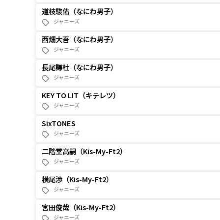
道枝駿佑（なにわ男子）
ジャニーズ
西畑大吾（なにわ男子）
ジャニーズ
長尾謙杜（なにわ男子）
ジャニーズ
KEY TO LIT（キテレツ）
ジャニーズ
岩﨑大昇（KEY TO LIT）
SixTONES
ジャニーズ
猪狩蒼弥（KEY TO LIT）
森本慎太郎（SixTONES）
二階堂高嗣（Kis-My-Ft2）
井上瑞稀（KEY TO LIT）
ジャニーズ
田中樹（SixTONES）
中村嶺亜（KEY TO LIT）
横尾渉（Kis-My-Ft2）
ジェシー（SixTONES）
ジャニーズ
宮田俊哉（Kis-My-Ft2）
ジャニーズ