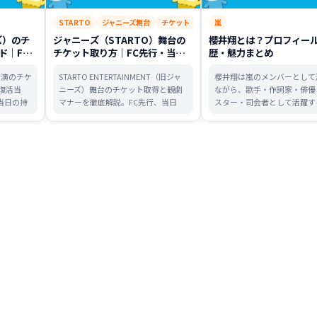
STARTO
ジャニーズ舞台
チケット
嵐
ズ）のチ
ジャニーズ（STARTO）舞台の
櫻井翔とは？プロフィー
ド｜FC
チケット取り方｜FC先行・当日
歴・魅力まとめ
ル注意点
券・デジチケ・観劇マナーまで
公演のチケ
STARTO ENTERTAINMENT（旧ジャ
櫻井翔は嵐のメンバーとして
復活当
ニーズ）舞台のチケット取得と観劇
ながら、歌手・作詞家・俳優
当日の持
マナーを徹底解説。FC先行、当日
スター・司会者として活躍す
ようにや
券、デジチケの流れ、本人確認、公
者です。2023年以降の占拠
ンスや不
式リセールまで、初めてでも安心の
ズ、映画『ネメシス 黄金螺
完全ガイ
全情報を網羅。
謎』、展覧会『未来への言葉
で、プロフィール・経歴・魅
心者向けに整理しました。