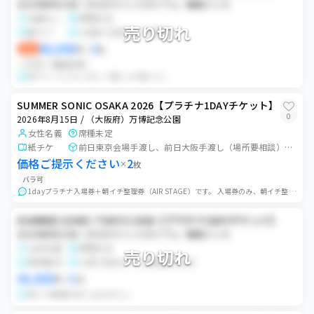
2026年8月15日 / ZOZOマリンスタジアム／幕張メッセ
名義なし
席種未定
売り切れ
紙チケ
公演日7日前までに郵送
48,000
2
即決
円
×
枚
バラ可
価格交渉可
紙チケットになります。手渡しも可能です。
SUMMER SONIC OSAKA 2026【プラチナ1DAYチケット】
0
2026年8月15日 / （大阪府）万博記念公園
女性名義
席種未定
紙チケ
前日東京会場手渡し、前日大阪手渡し（場所要相談）、当日手渡し
価格ご提示ください
2
×
枚
バラ可
1dayプラチナ入場券＋朝イチ整理券（AIR STAGE）です。 入場券のみ、朝イチ整理券のみの購入も検討致しますのでお気軽にメッセージください。 入場券は紙...
SUMMER SONIC TOKYO 2026【プラチナ1DAYチケット】
2026年8月15日 / ZOZOマリンスタジアム／幕張メッセ
女性名義
席種未定
売り切れ
発券番号
公演7日前までに発券番号共有
38,000
1
円
×
枚
朝イチ整理券は申し込めません。