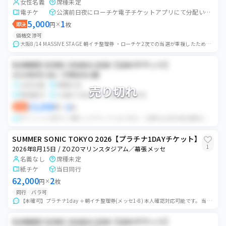
女性名義
席種未定
電チケ
公演前日夜にローチケ電子チケットアプリにて分配いたします
5,000
1
即決
円
×
枚
価格交渉可
大阪8/14 MASSIVE STAGE 朝イチ整理券 ・ローチケ2次での当選が重複したためお譲りします ・ローチケ電子チケットアプリでの分配受取が可能な方 ・...
SUMMER SONIC OSAKA 2026【1DAYチケット】
2026年8月14日 / 万博記念公園
女性名義
席種未定
売り切れ
発券番号
公演日7日前までに発券番号共有
15,000
1
即決
円
×
枚
オフィシャル先行にて購入したチケットになります。 公演中止以外の自己都合によるキャンセルは一切お受けしませんのでご了承下さい。
SUMMER SONIC TOKYO 2026【プラチナ1DAYチケット】
1
2026年8月15日 / ZOZOマリンスタジアム／幕張メッセ
名義なし
席種未定
紙チケ
当日同行
62,000
2
円
×
枚
同行
バラ可
【本確可】プラチナ1day ＋朝イチ整理券(メッセ1-8) 本人確認対応可能です。 当日開場時刻前にお待ち合わせ可能な方のみご購入ください。 公演中止によるチ...
SUMMER SONIC OSAKA 2026【1DAYチケット】