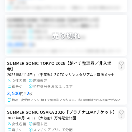
QR
バラ可
公演中止以外での返金は不可になります。 ご理解の上、日本語が理解出来る方のみご購入ください。
SUMMER SONIC TOKYO 2026【1DAYチケット】
2026年8月14日 / ZOZOマリンスタジアム ＆ 幕張メッセ
女性名義
席種未定
売り切れ
発券番号
公演日7日前までに発券番号共有
16,000
2
円
×
枚
発券番号お伝えしますのでご自身でセブンイレブンにて発券お願い致します バラ売り不可 購入後、公演中止以外の返金は一切致しかねます
SUMMER SONIC TOKYO 2026【朝イチ整理券／非入場
3
券】
2026年8月14日 / （千葉県）ZOZOマリンスタジアム／幕張メッセ
女性名義
席種未定
紙チケ
発券番号をお伝えします
3,500
2
円
×
枚
抽選二次受付 マリンL朝イチ整理券 となります。 当日は本確される可能性が高いので入場前に合流して、入場する時のみ同行の方と別れて入場して頂く形になるかと思い...
SUMMER SONIC OSAKA 2026【プラチナ1DAYチケット】
1
2026年8月14日 / （大阪府）万博記念公園
女性名義
席種未定
電チケ
スマチケアプリにて分配