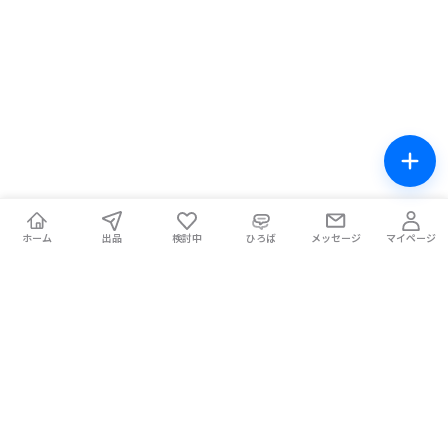
ホーム
出品
検討中
ひろば
メッセージ
マイページ
チケテン！
ライブ中の席交換もできる総合チケットサイト。安全な取引をサ