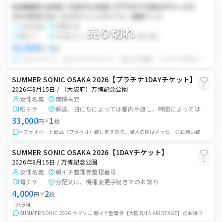
SUMMER SONIC TOKYO 2026【プラチナ1DAYチケット】
2026年8月15日 / ZOZOマリンスタジアム／幕張メッセ
女性名義
席種未定
売り切れ
電チケ
5日前までにスマチケURLにて受け渡し
35,000
2
円
×
枚
・8/15 サマソニ 1dayプラチナチケット ・2枚でのお譲り ・スマチケのURLでのお譲り ・公演中止の場合は手数料以外全額返金 ・その他、出演者変更やご...
SUMMER SONIC OSAKA 2026【プラチナ1DAYチケット】
1
2026年8月15日 / （大阪府）万博記念公園
女性名義
席種未定
紙チケ
郵送、日にちによっては都内手渡し、時間によっては前日・当日大阪にて手渡し可能（郵送以外は要相談）
33,000
1
円
×
枚
⭐️プライベート出品（プラベル）致しますので、購入の際はメッセージお願い致します。 プラチナ1dayチケット 1枚 公演中止以外、如何なる場合でも返金不可
SUMMER SONIC OSAKA 2026【1DAYチケット】
1
2026年8月15日 / 万博記念公園
女性名義
朝イチ整理券整理番号
電チケ
分配又は、機種変更手続きでのお譲り
4,000
2
円
×
枚
バラ可
SUMMER SONIC 2026 サマソニ 朝イチ整理券【大阪 8/15 AIR STAGE】のお譲りです。 本チケと合わせて購入希望の場合は対応🉑 1枚の...