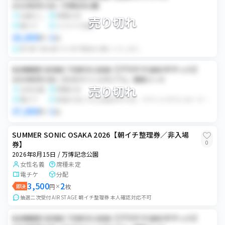
2026年8月15日 / 万博記念公園
名義なし
席種未定
売り切れ
電チケ
スマチケ分配
18,000
1
円
×
枚
受け取り後は速やかに完了報告をお願いいたします。
SUMMER SONIC TOKYO 2026【プラチナ1DAYチケット】
2026年8月15日 / ZOZOマリンスタジアム／幕張メッセ
売り切れ
女性名義
席種未定
電チケ
前後の日にちも出品中のため、チケットダウンロード、ログイン情報の共有が前日になります。 現時点で前日のお取引決定しているので、ログイン情報の共有は前日になります。 また当日入場後、ログアウトの手続きまでしていただきたいです。 その点ご理解ご協力いただける方のみお願いします。 また不明点あれば購入前にお願いします。
37,000
1
円
×
枚
SUMMER SONIC OSAKA 2026【朝イチ整理券／非入場
0
券】
2026年8月15日 / 万博記念公園
女性名義
席種未定
電チケ
分配
3,500
2
即決
円
×
枚
抽選二次受付 AIR STAGE 朝イチ整理券 本人確認対応不可
SUMMER SONIC TOKYO 2026【プラチナ1DAYチケット】