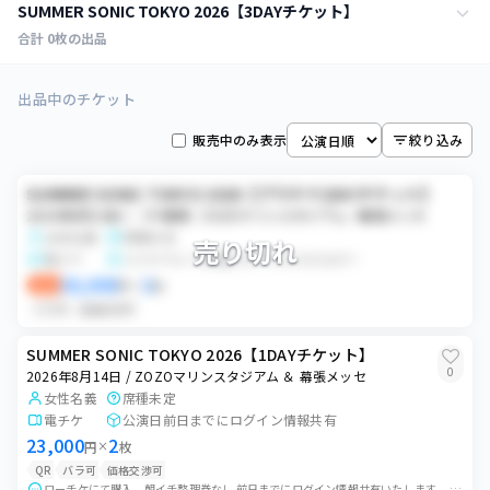
全ての日程
SUMMER SONIC TOKYO 2026【3DAYチケット】
（千葉県）ZOZOマリンスタジアム／幕張メッセ
2
枚
万博記念公園
2026年8月16日
合計
0
枚の出品
0
枚
2026年8月15日
（大阪府）万博記念公園
0
枚
2026年8月14日
（千葉県）ZOZOマリンスタジアム／幕張メッセ
1
枚
全ての日程
万博記念公園
0
枚
出品中のチケット
（千葉県）ZOZOマリンスタジアム／幕張メッセ
2026年8月16日
3
枚
2026年8月15日
（千葉県）ZOZOマリンスタジアム／幕張メッセ
1
枚
販売中のみ表示
絞り込み
2026年8月14日
万博記念公園
0
枚
（千葉県）ZOZOマリンスタジアム／幕張メッセ
2026年8月16日
SUMMER SONIC TOKYO 2026【プラチナ1DAYチケット】
0
枚
万博記念公園
2026年8月14日 / （千葉県）ZOZOマリンスタジアム／幕張メッセ
女性名義
席種未定
売り切れ
電チケ
スマチケにて分配させていただきます！
38,000
2
即決
円
×
枚
バラ可
価格交渉可
SUMMER SONIC TOKYO 2026【1DAYチケット】
0
2026年8月14日 / ZOZOマリンスタジアム ＆ 幕張メッセ
女性名義
席種未定
電チケ
公演日前日までにログイン情報共有
23,000
2
円
×
枚
QR
バラ可
価格交渉可
ローチケにて購入。朝イチ整理券なし 前日までにログイン情報共有いたします。 1枚の場合は分配、2枚の場合は電話番号登録可能な方での購入をお願いいたします。 公...