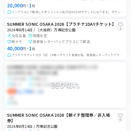
20,000
1
円
×
枚
イープラスにて取得したオフィシャル先行分の1DAYチケットになります。 ダウンロード可能になり次第、スマチケにて分配予定です。
SUMMER SONIC OSAKA 2026【プラチナ1DAYチケット】
2
2026年8月14日 / （大阪府）万博記念公園
女性名義
席種未定
紙チケ
発券後レターパックプラスにて郵送
40,000
1
円
×
枚
プラチナチケット 8/9（日）14時〜チケット発券の為、発券後レターパックプラスにて発送します。
SUMMER SONIC OSAKA 2026【1DAYチケット】
2026年8月14日 / 万博記念公園
女性名義
席種未定
売り切れ
電チケ
公演日2日前にQR共有
51,706
1
即決
円
×
枚
QR
専用
SUMMER SONIC OSAKA 2026【朝イチ整理券／非入場
0
券】
2026年8月14日 / 万博記念公園