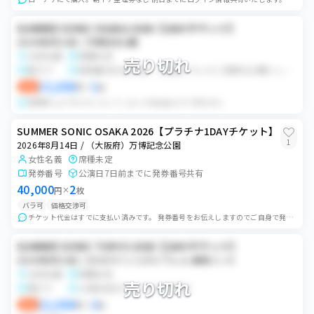
SUMMER SONIC OSAKA 2026【1DAYチケット】
2026年8月14日 / 万博記念公園
女性名義
席種未定
売り切れ
紙チケ
発券番号お伝え後、ご自身でコンビニ発券をお願いします。
15,000
1
即決
円
×
枚
諸事情により行けなくなってしまった為出品させて頂きます。
SUMMER SONIC OSAKA 2026【プラチナ1DAYチケット】
1
2026年8月14日 / （大阪府）万博記念公園
女性名義
席種未定
発券番号
公演日7日前までに発券番号共有
40,000
2
円
×
枚
バラ可
価格交渉可
チケット代金はすでに支払い済みです。 発券番号をお伝えしますのでご自身で発見をお願い致します。 チケット代金はかかりませんが発券手数料がかかる場合がございます。...
SUMMER SONIC TOKYO 2026【1DAYチケット】
2026年8月14日 / ZOZOマリンスタジアム ＆ 幕張メッセ
女性名義
席種未定
売り切れ
電チケ
公演日前までにスマチケ共有
22,000
2
即決
円
×
枚