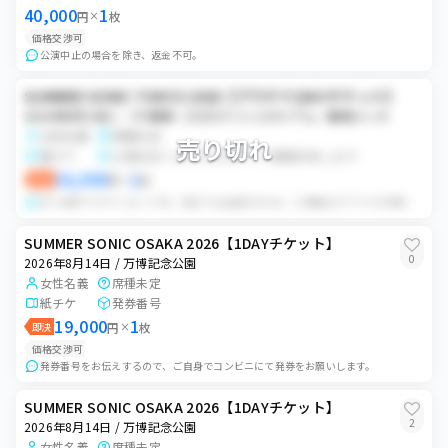
40,000
1
円
×
枚
価格交渉可
公演中止の場合を除き、返金不可。
SUMMER SONIC TOKYO 2026【プラチナ1DAYチケット】
2026年8月14日 / （千葉県）ZOZOマリンスタジアム／幕張メッセ
女性名義
席種未定
売り切れ
電チケ
公演日近くなったらログイン情報共有します
36,000
1
即決
円
×
枚
8/7以降チケダウンロード可。 別日でも出品中のため、入場後ログアウトの手続きまでしていただきたいです。 また不明点あれば購入前にお願いします。
SUMMER SONIC OSAKA 2026【1DAYチケット】
0
2026年8月14日 / 万博記念公園
女性名義
席種未定
紙チケ
発券番号
19,000
1
即決
円
×
枚
価格交渉可
発券番号をお伝えするので、ご自身でコンビニにて発券をお願いします。
SUMMER SONIC OSAKA 2026【1DAYチケット】
2
2026年8月14日 / 万博記念公園
女性名義
席種未定