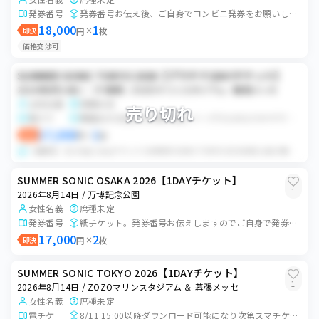
発券番号
発券番号お伝え後、ご自身でコンビニ発券をお願いします。
18,000
1
即決
円
×
枚
価格交渉可
SUMMER SONIC TOKYO 2026【プラチナ1DAYチケット】
2026年8月14日 / （千葉県）ZOZOマリンスタジアム／幕張メッセ
女性名義
席種未定
売り切れ
電チケ
開催日の3日前の15時以降にイープラスのスマチケで分配予定
17,000
1
即決
円
×
枚
一般販売 8/14(金) 1dayチケット SUMMER SONIC TOKYO 2026 8月11日15時以降、分配可能になり次第、URLをお送りいたします...
SUMMER SONIC OSAKA 2026【1DAYチケット】
1
2026年8月14日 / 万博記念公園
女性名義
席種未定
発券番号
紙チケット。発券番号お伝えしますのでご自身で発券をお願いいたします。
17,000
2
即決
円
×
枚
SUMMER SONIC TOKYO 2026【1DAYチケット】
1
2026年8月14日 / ZOZOマリンスタジアム ＆ 幕張メッセ
女性名義
席種未定
電チケ
8/11 15:00以降ダウンロード可能になり次第スマチケにて分配予定