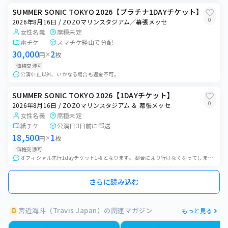
SUMMER SONIC TOKYO 2026【プラチナ1DAYチケット】
0
2026年8月16日 / ZOZOマリンスタジアム／幕張メッセ
女性名義
席種未定
電チケ
スマチケ経由で分配
30,000
2
円
×
枚
価格交渉可
公演中止以外、いかなる場合も返金不可。
SUMMER SONIC TOKYO 2026【1DAYチケット】
0
2026年8月16日 / ZOZOマリンスタジアム ＆ 幕張メッセ
女性名義
席種未定
紙チケ
公演日3日前に郵送
18,500
1
円
×
枚
価格交渉可
オフィシャル先行1dayチケット1枚となります。 都合により行けなくなってしまった為、お譲りいたします。 8/13 12:00以降に発券開始になるので、発券でき...
さらに読み込む
宮近海斗（Travis Japan）の関連マガジン
もっと見る