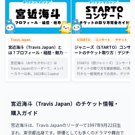
Travis Japan
STARTO
コンサート
チケット
宮近海斗（Travis Japan）と
ジャニーズ（STARTO）コンサ
は？プロフィール・経歴・魅力ま
ートのチケット取り方｜デジチ
とめ
ケ・同行者・制作開放席まで攻略
宮近海斗（みやちかかいと）は
STARTO（旧ジャニーズ）コンサート
Travis Japanのリーダーで、メンバ
チケットの取り方を徹底解説。FC先
ーカラーは赤。2022年にCapitol
行から一般発売までの流れ、デジチ
Music Groupと契約し世界デビュー
ケ・同行者ルール、制作開放席の攻
を果たした実力派。力強さと繊細さ
略法、当日の注意点まで、これ一本
を兼ね備えたダンス、Wカイト（中
で全て分かります。
村海人との関係性）、そして俳優と
しての表現力まで、初心者向けに徹
宮近海斗（Travis Japan）のチケット情報・
底まとめ。
購入ガイド
宮近海斗は、Travis Japanのリーダーで1997年9月22日生
まれ、東京都出身です。俳優としても多くのドラマや舞台で