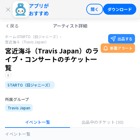
アプリが
ログイン
会員登録
×
開く
ダウンロード
おすすめ
戻る
アーティスト詳細
ホーム
›
STARTO（旧ジャニーズ）
›
出品する
宮近海斗（Travis Japan）
新着アラート
宮近海斗（Travis Japan）のラ
イブ・コンサートのチケット一
覧
i
STARTO（旧ジャニーズ）
所属グループ
Travis Japan
イベント一覧
出品中のチケット
(30)
イベント一覧