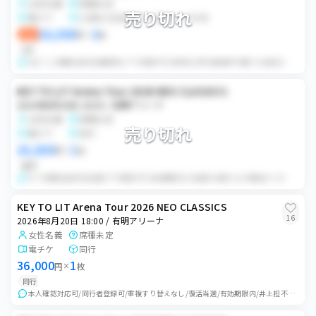
女性名義
席種未定
2026年10月4日
17:30
売り切れ
53
枚
電チケ
公演日2日前までにQRコード共有
マリンメッセ福岡 A館
26,000
2
即決
円
×
枚
2026年10月9日
18:00
QR
49
枚
セキスイハイムスーパーアリーナ
QRごと/初期当選/有効期限内/ 下3桁提示可/非該当/同行者登録可/着ブロ指定なし/過去エラーなし 公演日の2日前までに、ログイン情報をメッセージにてお知ら...
2026年10月10日
12:30
KEY TO LIT Arena Tour 2026 NEO CLASSICS
41
枚
セキスイハイムスーパーアリーナ
2026年8月20日 18:00 / 有明アリーナ
女性名義
席種未定
2026年10月10日
17:30
売り切れ
108
枚
電チケ
同行
セキスイハイムスーパーアリーナ
20,000
1
円
×
枚
番手
全て初期当選/該当名義/下3桁提示可/有効期限内/2名義中2番手 必ず最後までお読みください ・入場後は一度チケットを全て回収させていただき、座席確認後に...
KEY TO LIT Arena Tour 2026 NEO CLASSICS
16
2026年8月20日 18:00 / 有明アリーナ
女性名義
席種未定
電チケ
同行
36,000
1
円
×
枚
同行
本人確認対応可/同行者登録可/重複すり替えなし/復活当選/有効期限内/井上担不可/連番内での座席選択不可/サイチェン不可 開場時間に集合予定 公演中止・延期以...