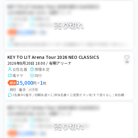
KEY TO LIT Arena Tour 2026 NEO CLASSICS
2026年8月20日 18:00 / 有明アリーナ
女性名義
席種未定
売り切れ
電チケ
公演前日ログイン情報共有
20,000
2
即決
円
×
枚
QR
初期当選/該当名義/変更ボタン有り/有効期限内/下３桁提示可/重複すり替えなし/エラー履歴なし/買い手様ご自身で同行者登録可能/同一クレカ決済なし 公演日...
KEY TO LIT Arena Tour 2026 NEO CLASSICS
38
2026年8月20日 18:00 / 有明アリーナ
女性名義
席種未定
電チケ
同行
25,000
1
即決
円
×
枚
同行
番手
バラ可
2名義中2番手 / 初期当選×2 /該当名義×2/変更ボタン有/すり替えなし / 有効期限内 / Pay-easy決済 / 下3桁提示可 ・公演当日、開場1...
KEY TO LIT Arena Tour 2026 NEO CLASSICS
2026年8月20日 18:00 / 有明アリーナ
女性名義
席種未定
売り切れ
電チケ
公演日前日までにQRコード共有
33,000
2
即決
円
×
枚