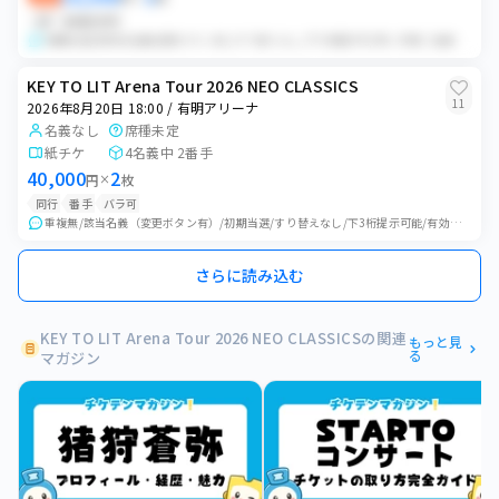
QR
価格交渉可
初期当選/非該当名義(変更ボタン有)/すり替えなし/下3桁提示可/買い手様ご自身で同行者登録可能 公演中止以外のいかなる場合も返金できかねます。 交通機関の遅...
KEY TO LIT Arena Tour 2026 NEO CLASSICS
11
2026年8月20日 18:00 / 有明アリーナ
名義なし
席種未定
紙チケ
4名義中 2番手
40,000
2
円
×
枚
同行
番手
バラ可
重複無/該当名義（変更ボタン有）/初期当選/すり替えなし/下3桁提示可能/有効期限内 ・当日は当方が指定する場所/時間に集合予定です。(会場付近/開場約15分...
さらに読み込む
KEY TO LIT Arena Tour 2026 NEO CLASSICSの関連
もっと見
る
マガジン