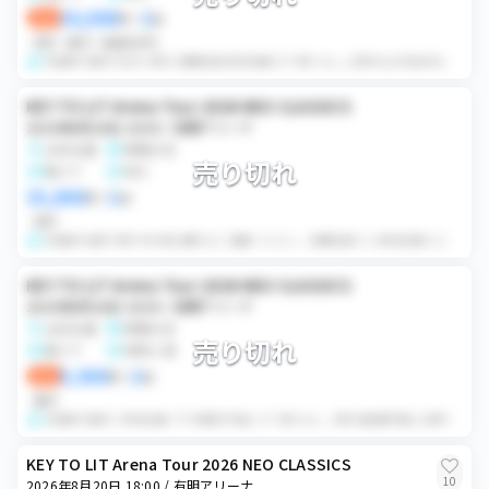
30,000
1
即決
円
×
枚
同行
番手
価格交渉可
2名義中1番手/当方と同行/初期当選/該当名義/すり替えなし 公演中止以外如何なる場合でも返金できませんのでご了承ください。 日本語が伝わる方のみ。
KEY TO LIT Arena Tour 2026 NEO CLASSICS
2026年8月20日 18:00 / 有明アリーナ
女性名義
席種未定
売り切れ
電チケ
同行
35,000
1
円
×
枚
同行
2名義中1番手 同行 中村担は購入をご遠慮ください。 初期当選×2 /該当名義×2/変更ボタン有/すり替えなし / 有効期限内 / Pay-easy決済 /...
KEY TO LIT Arena Tour 2026 NEO CLASSICS
2026年8月20日 18:00 / 有明アリーナ
女性名義
席種未定
売り切れ
電チケ
同時入場
9,500
2
即決
円
×
枚
番手
2名義中2番手 / 該当名義 / 下3桁提示可能 / すり替えなし / 同行者登録可能 公演中止以外返金出来ませんのでご了承ください。 日本語が伝わる方でご購...
KEY TO LIT Arena Tour 2026 NEO CLASSICS
10
2026年8月20日 18:00 / 有明アリーナ