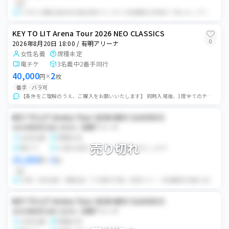
QR
FC先行 /初期当選/該当名義/変更ボタンあり/有効期限内/重複すり替えなし/下3桁提示可能 /同行者登録可 ・前日の夜まで必要な情報をご提示します。 ・同行...
KEY TO LIT Arena Tour 2026 NEO CLASSICS
0
2026年8月20日 18:00 / 有明アリーナ
女性名義
席種未定
電チケ
3名義中2番手同行
40,000
2
円
×
枚
番手
バラ可
【条件をご理解のうえ、ご購入をお願いいたします】 同時入場後、1度全てのチケットを回収します。 当方が1番手を選んだ後に2番手のチケットをお渡しします。 座...
KEY TO LIT Arena Tour 2026 NEO CLASSICS
2026年8月20日 18:00 / 有明アリーナ
女性名義
席種未定
売り切れ
電チケ
公演2日前にログイン情報お伝えします
25,000
2
円
×
枚
QR
QR毎／該当名義／初期当選／下3桁提示可能／変更ボタン／有効期限内名義 公演2日前にログイン情報お伝えします。同行者登録はご自身でお願いします。入場後、速やかに...
KEY TO LIT Arena Tour 2026 NEO CLASSICS
2026年8月20日 18:00 / 有明アリーナ
女性名義
席種未定