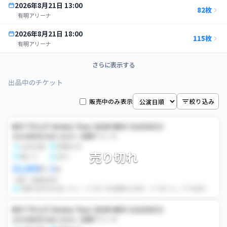
2026年8月21日
13:00
82
枚
有明アリーナ
2026年8月21日
18:00
115
枚
有明アリーナ
2026年8月22日
12:30
さらに表示する
115
枚
有明アリーナ
出品中のチケット
2026年8月22日
17:30
136
枚
有明アリーナ
販売中のみ表示
絞り込み
2026年8月23日
12:30
127
枚
KEY TO LIT Arena Tour 2026 NEO CLASSICS
有明アリーナ
2026年8月20日 18:00 / 有明アリーナ
女性名義
席種未定
2026年8月23日
17:30
176
枚
売り切れ
電チケ
同行
有明アリーナ
10,000
1
円
×
枚
2026年10月3日
18:00
79
枚
同行
価格交渉可
マリンメッセ福岡 A館
初期当選/該当名義（井上）/FC先行/有効期限内/重複・すり替えなし/下3桁提示可/着ブロ希望なし/本確対応可/同行者登録可 当方（井上担）と同行になります。...
2026年10月4日
12:30
38
枚
KEY TO LIT Arena Tour 2026 NEO CLASSICS
マリンメッセ福岡 A館
2026年8月20日 18:00 / 有明アリーナ