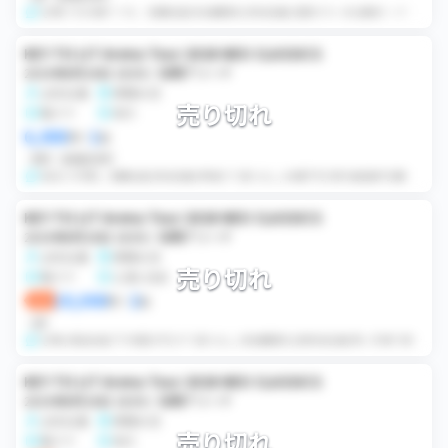
QR毎でのお譲りです。 初期当選/有効期限内/該当名義/変更ボタン有 連絡ボードにてログインに必要な情報をお伝えしますので、買い手様自身で同行者登録お願いし...
KEY TO LIT Arena Tour 2026 NEO CLASSICS
2026年8月20日 18:00 / 有明アリーナ
女性名義
席種未定
売り切れ
電チケ
同行
6,000
1
円
×
枚
同行
価格交渉可
当日2.0手渡し 初期当選/該当名義/重複すり替えなし/本確不可/同行者登録可/期限内/変更ボタンあり 当方と同行連番です。 当日開場時間15分前を目安に...
KEY TO LIT Arena Tour 2026 NEO CLASSICS
2026年8月20日 18:00 / 有明アリーナ
女性名義
席種未定
売り切れ
電チケ
公演1日前
20,000
2
即決
円
×
枚
QR
QR毎/復活当選/下3桁提示可/すり替えなし/有効期限内/非該当名義/買い手様で同行者登録可能 QR毎でのお譲りになります。公演日の前日になりましたらログイン...
KEY TO LIT Arena Tour 2026 NEO CLASSICS
2026年8月20日 18:00 / 有明アリーナ
女性名義
席種未定
売り切れ
電チケ
同行