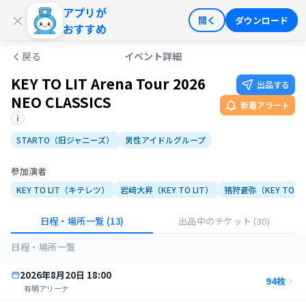
アプリが
ログイン
会員登録
×
開く
ダウンロード
おすすめ
戻る
イベント詳細
KEY TO LIT Arena Tour 2026
出品する
NEO CLASSICS
新着アラート
i
STARTO（旧ジャニーズ）
男性アイドルグループ
参加演者
KEY TO LIT（キテレツ）
岩﨑大昇（KEY TO LIT）
猪狩蒼弥（KEY TO LI
日程・場所一覧
(13)
出品中のチケット
(30)
日程・場所一覧
2026年8月20日
18:00
94
枚
有明アリーナ