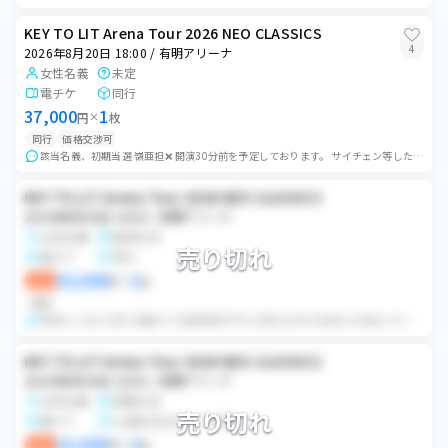
KEY TO LIT Arena Tour 2026 NEO CLASSICS
4
2026年8月20日 18:00 / 有明アリーナ
女性名義
未定
電チケ
同行
37,000
1
円
×
枚
同行
価格交渉可
該当名義、初期当選 嶺亜担❌ 開演30分前を予定しております。 サイチェン等したい方は購入ご遠慮ください🙇‍♀️ 購入後は公演中止以外を除き、ランダムエ...
KEY TO LIT Arena Tour 2026 NEO CLASSICS
2026年8月20日 18:00 / 有明アリーナ
女性名義
座席未定
売り切れ
電チケ
同行
30,000
1
即決
円
×
枚
同行
重複なし当方と同行 連番内での座席選択不可 公演中止以外の如何なる場合において返金、キャンセル不可。公演中止の場合のみキャンセル料を引いて返金いたします
KEY TO LIT Arena Tour 2026 NEO CLASSICS
2026年8月20日 18:00 / 有明アリーナ
女性名義
席種未定
売り切れ
電チケ
公演前日QRコード共有
18,000
2
即決
円
×
枚