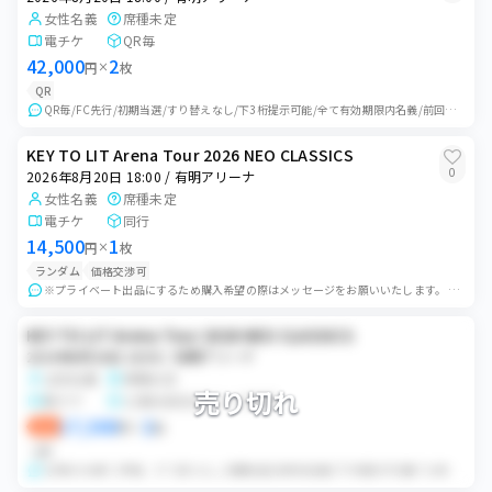
女性名義
席種未定
電チケ
QR毎
42,000
2
円
×
枚
QR
QR毎/FC先行/初期当選/すり替えなし/下3桁提示可能/全て有効期限内名義/前回スタンド名義 お取引確認後 LINE名前電話番号の交換 同行者登録は買い手の...
KEY TO LIT Arena Tour 2026 NEO CLASSICS
0
2026年8月20日 18:00 / 有明アリーナ
女性名義
席種未定
電チケ
同行
14,500
1
円
×
枚
ランダム
価格交渉可
※プライベート出品にするため購入希望の際はメッセージをお願いいたします。 ランダム配布 初期当選 有効期限内 ペイジー決済 当日は開場15分前に会場付近にて待...
KEY TO LIT Arena Tour 2026 NEO CLASSICS
2026年8月20日 18:00 / 有明アリーナ
女性名義
席種未定
売り切れ
紙チケ
公演日前日QRコード共有
17,500
2
即決
円
×
枚
QR
QR毎のお譲り/重複、すり替えなし/初期当選/非該当名義/下3桁提示可/着ブロ希望なし 公演前日にログイン情報を共有いたします。 同行者登録・同意チェック・Q...