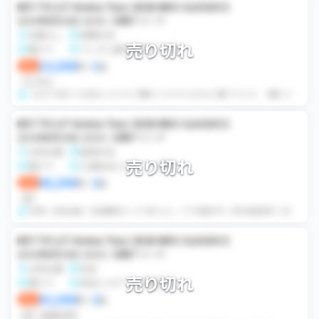
KEY TO LIT Arena Tour 2026 NEO CLASSICS
2026年8月20日 18:00 / 有明アリーナ
名義なし
席種未定
売り切れ
電チケ
ランダム配布(集合少人数)
10,000
1
即決
円
×
枚
ランダム
【必ず下記全てお読みいただきご理解いただけた方のみご購入下さい】 【購入されたらまず購入者情報をメッセージに入れて下さい】 お待ち合わせ後QR表示用の端末ごとに...
KEY TO LIT Arena Tour 2026 NEO CLASSICS
2026年8月20日 18:00 / 有明アリーナ
女性名義
座席未定
売り切れ
電チケ
公演前日にログイン情報
46,000
2
即決
円
×
枚
QR
QR毎｜該当名義｜有効期限内｜すり替えなし｜下3桁提示可｜同行者登録可｜前回スタンド名義｜エラー履歴なし 公演前日の12時までにログイン情報をお伝えします。...
KEY TO LIT Arena Tour 2026 NEO CLASSICS
2026年8月20日 18:00 / 有明アリーナ
女性名義
未定
売り切れ
電チケ
前日にログイン情報共有
43,000
2
即決
円
×
枚
QR
価格交渉可