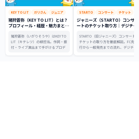
KEY TO LIT
ガリさん
ジュニア
STARTO
コンサート
チケット
猪狩蒼弥（KEY TO LIT）とは？
ジャニーズ（STARTO）コンサ
プロフィール・経歴・魅力まとめ
ートのチケット取り方｜デジチ
【ガリさん】
ケ・同行者・制作開放席まで攻略
猪狩蒼弥（いがりそうや）はKEY TO
STARTO（旧ジャニーズ）コンサート
LIT（キテレツ）の緑担当。作詞・振
チケットの取り方を徹底解説。FC先
付・ライブ演出まで手がけるプロデ
行から一般発売までの流れ、デジチ
ュース型アイドルの経歴・人柄・魅
ケ・同行者ルール、制作開放席の攻
力を初心者向けにまとめました。
略法、当日の注意点まで、これ一本
で全て分かります。