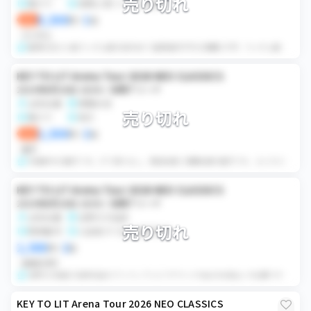
売り切れ
電チケ
同時入場 ランダム配布
8,500
1
即決
円
×
枚
ランダム
座席未定 少人数ランダム配布 条件あり 座席選択不可 代理購入不可 ランダム配布になりますので最後まで確認いただき、ご了承いただけた方のみご購入をお願いい...
KEY TO LIT Arena Tour 2026 NEO CLASSICS
2026年8月20日 18:00 / 有明アリーナ
女性名義
席種未定
売り切れ
電チケ
同行
2,500
2
即決
円
×
枚
番手
2名義中の2番手です。すり替えなし。復活当選と初期当選の番手です。 ⚠️こちらまだ支払いしていないチケットですので、支払い番号お渡ししますのでそちらで定価分のお...
KEY TO LIT Arena Tour 2026 NEO CLASSICS
2026年8月20日 18:00 / 有明アリーナ
女性名義
注釈付き指定
売り切れ
発券番号
入金後すぐ払込番号共有
2,500
2
円
×
枚
価格交渉可
注釈付き指定 2名券 別途セブンイレブンにてチケット代金のお支払いが必要です。 発券手続きが終わり次第受取通知をお願いします。 ご購入後のキャンセルや返金はお受...
KEY TO LIT Arena Tour 2026 NEO CLASSICS