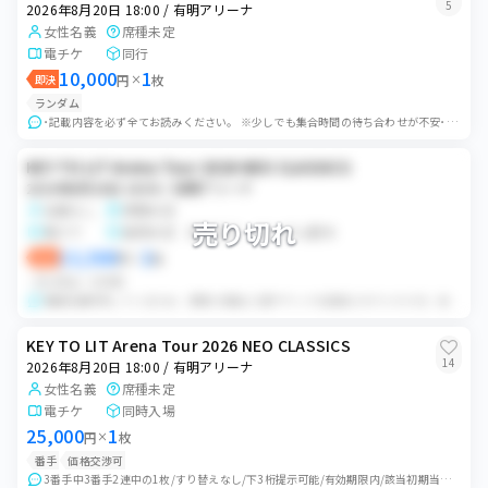
5
2026年8月20日 18:00 / 有明アリーナ
女性名義
席種未定
電チケ
同行
10,000
1
即決
円
×
枚
ランダム
･記載内容を必ず全てお読みください。 ※少しでも集合時間の待ち合わせが不安･怪しい方は絶対に購入しないでください。時間に余裕を持って行動出来る方のみ。 値下げ交...
KEY TO LIT Arena Tour 2026 NEO CLASSICS
2026年8月20日 18:00 / 有明アリーナ
名義なし
席種未定
売り切れ
電チケ
座席未定 条件あり ランダム配布
13,500
2
即決
円
×
枚
ランダム
バラ可
複数名義所持しているため、同時入場後に1度チケットを回収させていただき、当方が座席選択後にランダムに配布します。 チケットの選択にお時間をいただきますのであら...
KEY TO LIT Arena Tour 2026 NEO CLASSICS
14
2026年8月20日 18:00 / 有明アリーナ
女性名義
席種未定
電チケ
同時入場
25,000
1
円
×
枚
番手
価格交渉可
3番手中3番手2連中の1枚/すり替えなし/下3桁提示可能/有効期限内/該当初期当選のみ プラベ出品に切り替えますので購入前に必ずコメントお願いします ・3名義...