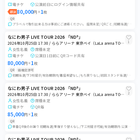
電チケ
公演前日にログイン情報共有
80,000
1
即決
円
×
枚
QR
プラベルで取引出来る方は事前にご連絡ください。 座席未定/ QRごと /初期当選/重複・すり替えなし/有効期限内/クレカ決済(同一クレカ決済なし)/下3桁提示...
なにわ男子 LIVE TOUR 2026 「ND⁵」
1
2026年10月25日 17:30 / ららアリーナ 東京ベイ（LaLa arena TOKYO-BAY）
女性名義
席種未定
電チケ
公演日1日前にQRコード共有
80,000
1
円
×
枚
QR
価格交渉可
初期当選/下3桁提示/有効期限内/着座希望なし/もち戻りなし/前回スタンド当選/チケットホルダー登録済 公演前日にログイン情報お知らせいたします 同意チェッ...
なにわ男子 LIVE TOUR 2026 「ND⁵」
2
2026年10月25日 17:30 / ららアリーナ 東京ベイ（LaLa arena TOKYO-BAY）
女性名義
席種未定
電チケ
QR毎
85,000
1
円
×
枚
QR
単番QR後のお譲り 初期当選/重複すり替えなし/下三桁提示可能/有効期限内 公演中止以外のいかなる場合でもキャンセル返金対応不可です。
なにわ男子 LIVE TOUR 2026 「ND⁵」