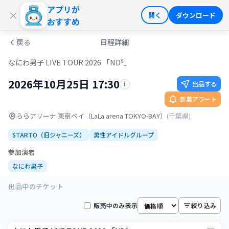
アプリが
ログイン
会員登録
×
開く
ダウンロード
おすすめ
戻る
日程詳細
なにわ男子 LIVE TOUR 2026 「ND⁵」
2026年10月25日 17:30
出品する
i
新着アラート
ららアリーナ 東京ベイ（LaLa arena TOKYO-BAY）
(
千葉県
)
STARTO（旧ジャニーズ）
男性アイドルグループ
参加演者
なにわ男子
出品中のチケット
販売中のみ表示
絞り込み