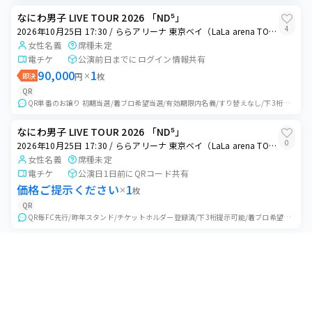
なにわ男子 LIVE TOUR 2026 「ND⁵」
4
2026年10月25日 17:30 / ららアリーナ 東京ベイ（LaLa arena TOKYO-BAY）
女性名義
席種未定
電チケ
公演前日までにログイン情報共有
90,000
1
即決
円
×
枚
QR
QR単番のお譲り 初期当選/着ブロ希望当選/有効期限内名義/すり替えなし/下3桁提示可/発送物戻りなし/エラー歴なし 公演日前日にログイン情報をお伝えいたしま...
なにわ男子 LIVE TOUR 2026 「ND⁵」
0
2026年10月25日 17:30 / ららアリーナ 東京ベイ（LaLa arena TOKYO-BAY）
女性名義
席種未定
電チケ
公演日1日前にQRコード共有
価格ご提示ください
1
×
枚
QR
QR毎FC先行/昨年スタンド/チケットホルダー登録済/下3桁提示可能/着ブロ希望なし/有効期限内名義/持ち戻りなし/サイチェン可能/ 単番QR毎のお譲りとなり...