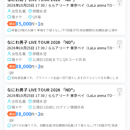
5
2026年10月25日 17:30 / ららアリーナ 東京ベイ（LaLa arena TOKYO-BAY）
女性名義
席種未定
電チケ
QR毎
85,000
1
即決
円
×
枚
単番QR毎のお譲り 重複すり替えなし/下3桁提示可/有効期限内/初期当選 公演中止以外のいかなる場合でもキャンセル返金対応不可です。
なにわ男子 LIVE TOUR 2026 「ND⁵」
4
2026年10月25日 17:30 / ららアリーナ 東京ベイ（LaLa arena TOKYO-BAY）
女性名義
席種未定
電チケ
公演日2日前までにQRコード共有
88,000
2
即決
円
×
枚
QR
初当選名義です。 プライベート出品へ切り替えしますのでコメントをお願いします。 QR毎/初期当選/着席ブロック希望なし/重複すり替えなし/下3桁提示可/有効期...
なにわ男子 LIVE TOUR 2026 「ND⁵」
5
2026年10月25日 17:30 / ららアリーナ 東京ベイ（LaLa arena TOKYO-BAY）
女性名義
席種未定
電チケ
公演日2日前にログイン情報共有
88,000
2
即決
円
×
枚
QR
QRでのお譲りです。 初期当選/有効期限内名義/すり替えなし/下3桁提示可/発送物戻りなし/エラー歴なし 公演日2日前にログイン情報をお伝えいたします。 入...