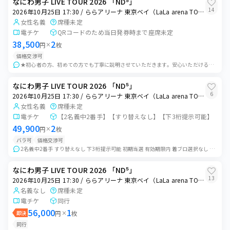
なにわ男子 LIVE TOUR 2026 「ND⁵」
14
2026年10月25日 17:30 / ららアリーナ 東京ベイ（LaLa arena TOKYO-BAY）
女性名義
席種未定
電チケ
QRコードのため当日発券時まで座席未定
38,500
2
円
×
枚
価格交渉可
★初心者の方、初めての方でも丁寧に説明させていただきます。安心いただけるお取引を心がけます。 ★少人数集合（2〜4人予定） 大人数が苦手な方も安心してご...
なにわ男子 LIVE TOUR 2026 「ND⁵」
6
2026年10月25日 17:30 / ららアリーナ 東京ベイ（LaLa arena TOKYO-BAY）
女性名義
席種未定
電チケ
【2名義中2番手】【すり替えなし】【下3桁提示可能】
49,900
2
円
×
枚
バラ可
価格交渉可
2名義中2番手 すり替えなし 下3桁提示可能 初期当選 有効期限内 着ブロ選択なし ・当日会場付近にてお待ち合わせし、同時入場お願いいたします。 お待ち合...
なにわ男子 LIVE TOUR 2026 「ND⁵」
13
2026年10月25日 17:30 / ららアリーナ 東京ベイ（LaLa arena TOKYO-BAY）
名義なし
席種未定
電チケ
同行
56,000
1
即決
円
×
枚
同行