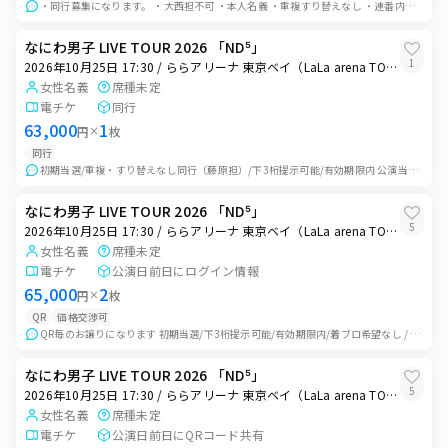
・同行募集になります。 ・大西担不可 ・本人名義 ・重複すり替えなし ・連番内の座席選択権はありません。座席に関するクレームは一切受け付けません。 ・チケットが...
なにわ男子 LIVE TOUR 2026 「ND⁵」
1
2026年10月25日 17:30 / ららアリーナ 東京ベイ（LaLa arena TOKYO-BAY）
女性名義
席種未定
電チケ
同行
63,000
1
円
×
枚
同行
初期当選/重複・すり替えなし同行（藤原担）/下3桁提示可能/有効期限内 公演当日、こちらが指定した時間に会場付近で待ち合わせをし、同時入場していただきます。...
なにわ男子 LIVE TOUR 2026 「ND⁵」
5
2026年10月25日 17:30 / ららアリーナ 東京ベイ（LaLa arena TOKYO-BAY）
女性名義
席種未定
電チケ
公演日前日にログイン情報
65,000
2
円
×
枚
QR
価格交渉可
QR毎のお譲りになります 初期当選/下3桁提示可能/有効期限内/着ブロ希望なし / 本人確認、システムエラー、ランダムエラー、体調不良、遅延等の買い手様都合で...
なにわ男子 LIVE TOUR 2026 「ND⁵」
5
2026年10月25日 17:30 / ららアリーナ 東京ベイ（LaLa arena TOKYO-BAY）
女性名義
席種未定
電チケ
公演日前日にQRコード共有