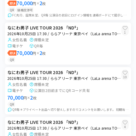
70,000
2
即決
円
×
枚
QR
価格交渉可
FC先行、座席未定、QR毎 公演日の前日にログイン情報を連絡ボードにて提示します。 ご希望であれば会員番号下3桁を事前にお伝えします。 ご自身の端末でログイン...
なにわ男子 LIVE TOUR 2026 「ND⁵」
1
2026年10月25日 17:30 / ららアリーナ 東京ベイ（LaLa arena TOKYO-BAY）
女性名義
席種未定
電チケ
QR毎
70,000
2
即決
円
×
枚
QR
なにわ男子 LIVE TOUR 2026 「ND⁵」
10
2026年10月25日 17:30 / ららアリーナ 東京ベイ（LaLa arena TOKYO-BAY）
女性名義
席種未定
電チケ
公演日2日前までにQRコード共有
70,000
2
円
×
枚
QR
QR毎＊プライベート出品へ切り替えしますのでコメントをお願いします。 初期当選/下3桁提示可能/有効期限内/着ブロ希望なし /PayPay払い 本人確認、シス...
なにわ男子 LIVE TOUR 2026 「ND⁵」
4
2026年10月25日 17:30 / ららアリーナ 東京ベイ（LaLa arena TOKYO-BAY）
女性名義
席種未定