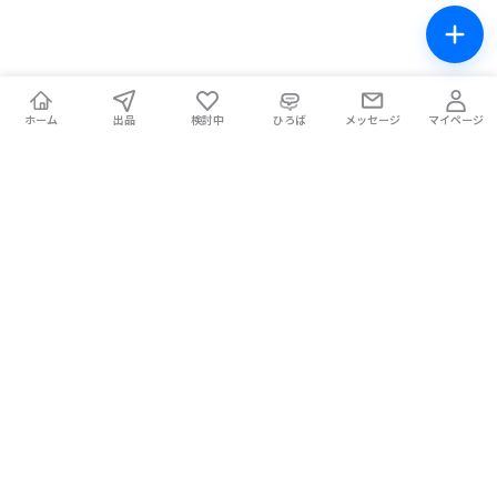
ホーム
出品
検討中
ひろば
メッセージ
マイページ
チケテン！
ライブ中の席交換もできる総合チケットサイト。安全な取引をサ
ポートします。
ホーム
マイページ
お問い合わせ
お知らせ
使い方ガイド
コラム
Magazine
提携メディア
利用規約
プライバシーポリシー
特定商取引法に基づく表記
チケット不正転売禁止法について
手数料