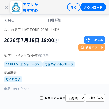
アプリが
ログイン
会員登録
×
開く
ダウンロード
おすすめ
戻る
日程詳細
なにわ男子 LIVE TOUR 2026 「ND⁵」
2026年7月18日 18:00
出品する
i
新着アラート
マリンメッセ福岡A館
(
福岡県
)
STARTO（旧ジャニーズ）
男性アイドルグループ
参加演者
なにわ男子
出品中のチケット
販売中のみ表示
絞り込み