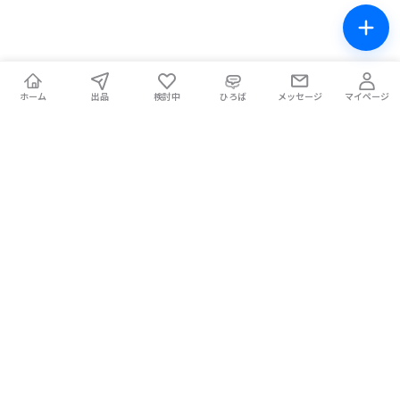
ホーム
出品
検討中
ひろば
メッセージ
マイページ
チケテン！
ライブ中の席交換もできる総合チケットサイト。安全な取引をサ
ポートします。
ホーム
マイページ
お問い合わせ
お知らせ
使い方ガイド
コラム
Magazine
提携メディア
利用規約
プライバシーポリシー
特定商取引法に基づく表記
チケット不正転売禁止法について
手数料