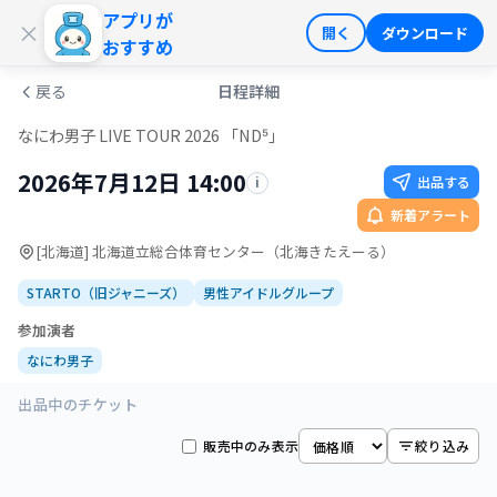
アプリが
ログイン
会員登録
×
開く
ダウンロード
おすすめ
戻る
日程詳細
なにわ男子 LIVE TOUR 2026 「ND⁵」
2026年7月12日 14:00
出品する
i
新着アラート
[北海道] 北海道立総合体育センター（北海きたえーる）
STARTO（旧ジャニーズ）
男性アイドルグループ
参加演者
なにわ男子
出品中のチケット
販売中のみ表示
絞り込み