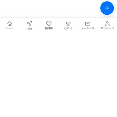
ホーム
出品
検討中
ひろば
メッセージ
マイページ
チケテン！
ライブ中の席交換もできる総合チケットサイト。安全な取引をサ
ポートします。
ホーム
マイページ
お問い合わせ
お知らせ
使い方ガイド
コラム
Magazine
提携メディア
利用規約
プライバシーポリシー
特定商取引法に基づく表記
チケット不正転売禁止法について
手数料