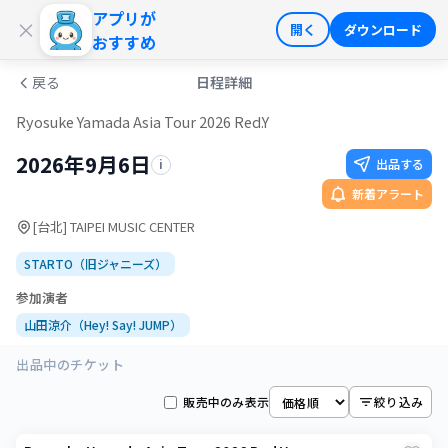
アプリが
ログイン
会員登録
×
開く
ダウンロード
おすすめ
戻る
日程詳細
Ryosuke Yamada Asia Tour 2026 Red.Y
2026年9月6日
出品する
i
新着アラート
[台北] TAIPEI MUSIC CENTER
STARTO（旧ジャニーズ）
参加演者
山田涼介（Hey! Say! JUMP）
出品中のチケット
販売中のみ表示
絞り込み