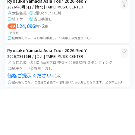
Ryosuke Yamada Asia Tour 2026 Red.Y
5
2026年9月6日 / [台北] TAIPEI MUSIC CENTER
女性名義
2階BorFブロ1列
紙チケ
当日手渡し
124,096
2
即決
円
×
枚
バラ可
座席権利のみ、当日事前手渡し。 公演中止以外返金不可。
Ryosuke Yamada Asia Tour 2026 Red.Y
1
2026年9月6日 / [台北] TAIPEI MUSIC CENTER
女性名義
1階 AorBブロ 整番～200番以内 スタンディング
紙チケ
当日手渡し
価格ご提示ください
1
×
枚
整列権利のみ。 ご自身の名義で本確を受けたら手渡しとなります。 公演中止以外返金不可。