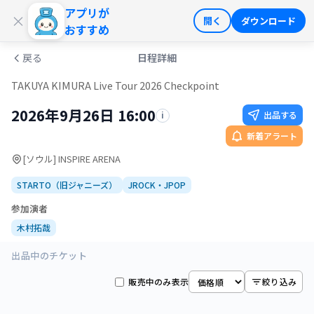
アプリが
ログイン
会員登録
×
開く
ダウンロード
おすすめ
戻る
日程詳細
TAKUYA KIMURA Live Tour 2026 Checkpoint
2026年9月26日 16:00
出品する
i
新着アラート
[ソウル] INSPIRE ARENA
STARTO（旧ジャニーズ）
JROCK・JPOP
参加演者
木村拓哉
出品中のチケット
販売中のみ表示
絞り込み