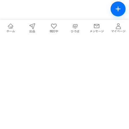
ホーム
出品
検討中
ひろば
メッセージ
マイページ
チケテン！
ライブ中の席交換もできる総合チケットサイト。安全な取引をサ
ポートします。
ホーム
マイページ
お問い合わせ
お知らせ
使い方ガイド
コラム
Magazine
提携メディア
利用規約
プライバシーポリシー
特定商取引法に基づく表記
チケット不正転売禁止法について
手数料