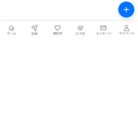
ホーム
出品
検討中
ひろば
メッセージ
マイページ
チケテン！
ライブ中の席交換もできる総合チケットサイト。安全な取引をサ
ポートします。
ホーム
マイページ
お問い合わせ
お知らせ
使い方ガイド
コラム
Magazine
提携メディア
利用規約
プライバシーポリシー
特定商取引法に基づく表記
チケット不正転売禁止法について
手数料