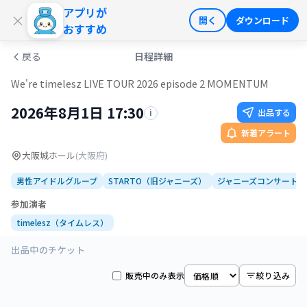
アプリが
ログイン
会員登録
×
開く
ダウンロード
おすすめ
戻る
日程詳細
We're timelesz LIVE TOUR 2026 episode 2 MOMENTUM
2026年8月1日 17:30
出品する
i
新着アラート
大阪城ホール
(
大阪府
)
男性アイドルグループ
STARTO（旧ジャニーズ）
ジャニーズコンサート
参加演者
timelesz（タイムレス）
出品中のチケット
販売中のみ表示
絞り込み