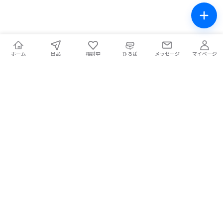
ホーム
出品
検討中
ひろば
メッセージ
マイページ
チケテン！
ライブ中の席交換もできる総合チケットサイト。安全な取引をサ
ポートします。
ホーム
マイページ
お問い合わせ
お知らせ
使い方ガイド
コラム
Magazine
提携メディア
利用規約
プライバシーポリシー
特定商取引法に基づく表記
チケット不正転売禁止法について
手数料