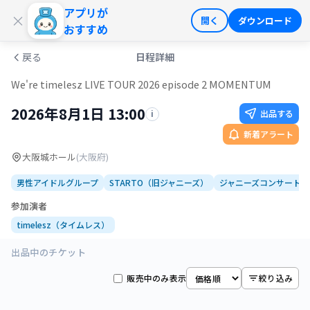
アプリが
ログイン
会員登録
×
開く
ダウンロード
おすすめ
戻る
日程詳細
We're timelesz LIVE TOUR 2026 episode 2 MOMENTUM
2026年8月1日 13:00
出品する
i
新着アラート
大阪城ホール
(
大阪府
)
男性アイドルグループ
STARTO（旧ジャニーズ）
ジャニーズコンサート
参加演者
timelesz（タイムレス）
出品中のチケット
販売中のみ表示
絞り込み