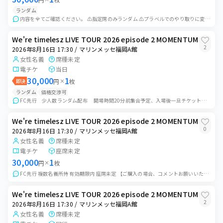
ランダム
内容を全てご確認ください。 ⚠️指定席のみランダム ⚠️プラベルでのやり取りに変更します(手数料かからないため) ・集合時間は開場時間前に会場付近で待ち合わせ...
We're timelesz LIVE TOUR 2026 episode 2 MOMENTUM
2
2026年8月16日 17:30 / マリンメッセ福岡A館
女性名義
席種未定
電チケ
当日
30,000
1
即決
円
×
枚
ランダム
価格交渉可
FC先行 少人数ランダム配布 開場時間20分前集合予定、入場後一旦チケットを回収させていただき、当方が座席を選んだ後ランダムで配布致します。ご自身での座席選...
We're timelesz LIVE TOUR 2026 episode 2 MOMENTUM
0
2026年8月16日 17:30 / マリンメッセ福岡A館
女性名義
席種未定
電チケ
座席未定
30,000
1
円
×
枚
FC先行 複数名義所持 有効期限内 座席未定 【ご購入の場合、コメントお願いいたします。プライベート出品に変更いたします。】 ※ご希望であれば上乗せで発券後...
We're timelesz LIVE TOUR 2026 episode 2 MOMENTUM
2
2026年8月16日 17:30 / マリンメッセ福岡A館
女性名義
席種未定