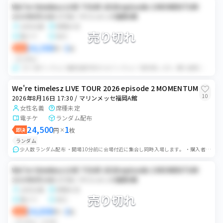
We're timelesz LIVE TOUR 2026 episode 2 MOMENTUM
2026年8月16日 17:30 / マリンメッセ福岡A館
女性名義
席種未定
売り切れ
電チケ
同行
24,300
1
即決
円
×
枚
ランダム
【少人数ランダム】複数名義所持のためランダムにて配布致します。購入者様には座席選択権はございません。購入前のコメントは不要です。 ※※※必ず全文お読みになった...
We're timelesz LIVE TOUR 2026 episode 2 MOMENTUM
10
2026年8月16日 17:30 / マリンメッセ福岡A館
女性名義
席種未定
電チケ
ランダム配布
24,500
1
即決
円
×
枚
ランダム
少人数ランダム配布 ・開場10分前に会場付近に集合し同時入場します。 ・購入者様はお席をお選び頂けません。開演10分前までにチケットをお渡しいたします。...
We're timelesz LIVE TOUR 2026 episode 2 MOMENTUM
2026年8月16日 17:30 / マリンメッセ福岡A館
女性名義
席種未定
売り切れ
電チケ
同行
24,800
2
即決
円
×
枚
ランダム
バラ可