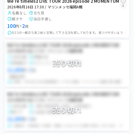
We're timelesz LIVE TOUR 2026 episode 2 MOMENTUM
0
2026年8月16日 17:30 / マリンメッセ福岡A館
名義なし
立ち見
紙チケ
当日手渡し
100
2
円
×
枚
8/15の一般立ち見２枚と交換して下さる方を探しております。 見つけやすいように価格を安く設定しております。交換のみになります。 お持ちの方は御手数ですがメッセ...
We're timelesz LIVE TOUR 2026 episode 2 MOMENTUM
2026年8月16日 17:30 / マリンメッセ福岡A館
女性名義
席種未定
売り切れ
発券番号
セブンイレブン支払い後発券
12,000
1
円
×
枚
価格交渉可
公演日：2026/8/16(日) 開演時刻：17:30 会場名：マリンメッセ福岡Ａ館 (福岡県) 支払期限：2026/6/22(月) 23:30 立見（1...
We're timelesz LIVE TOUR 2026 episode 2 MOMENTUM
2026年8月16日 17:30 / マリンメッセ福岡A館
女性名義
一般立見指定券 1名券 ☆立見指定☆
売り切れ
紙チケ
入金後24時間以内に郵送
22,000
1
円
×
枚
一般発売 立見指定（1名券） 重複したためこちらお譲り先探しております。 【お渡し方法】 レターパックプラスにて発送 【注意事項】 公演が中止となった場合の...