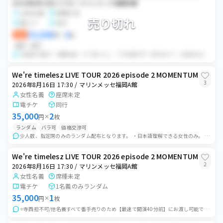
2026年8月16日 17:30 / マリンメッセ福岡A館
女性名義
席種未定
売り切れ
電チケ
同行
35,000
2
即決
円
×
枚
番手
同行
2名義中2番手／初期当選／すり替えなし／下3桁提示可 《条件あり》 公演当日会場付近で待ち合わせし、同時入場していただきます。必ず時間厳守にてお願いいたします...
We're timelesz LIVE TOUR 2026 episode 2 MOMENTUM
3
2026年8月16日 17:30 / マリンメッセ福岡A館
女性名義
座席未定
電チケ
同行
35,000
2
円
×
枚
ランダム
バラ可
価格交渉可
少人数、指定席のみのランダム配布となります。 ・日本語理解できる女性のみ。 ・代理購入不可です。購入者様ご本人様以外のチケットお渡しは出来かねます。代理購入と...
We're timelesz LIVE TOUR 2026 episode 2 MOMENTUM
2
2026年8月16日 17:30 / マリンメッセ福岡A館
女性名義
席種未定
電チケ
1名義のみランダム
35,000
1
円
×
枚
⭐️寺西担不可/他名義すべて番手売りのため【最速で開演40分前】にお渡し可能です。またその場で相場での買取も可能です。 公演当日開場30分前（予定）に集合して頂...