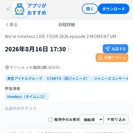
アプリが
ログイン
会員登録
×
開く
ダウンロード
おすすめ
戻る
日程詳細
We're timelesz LIVE TOUR 2026 episode 2 MOMENTUM
2026年8月16日 17:30
出品する
i
新着アラート
マリンメッセ福岡A館
(
福岡県
)
男性アイドルグループ
STARTO（旧ジャニーズ）
ジャニーズコンサート
参加演者
timelesz（タイムレス）
出品中のチケット
販売中のみ表示
絞り込み