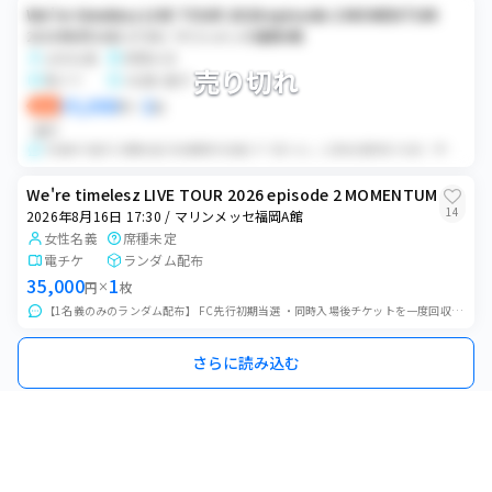
We're timelesz LIVE TOUR 2026 episode 2 MOMENTUM
2026年8月16日 17:30 / マリンメッセ福岡A館
女性名義
席種未定
売り切れ
電チケ
2名義2番手
35,000
2
即決
円
×
枚
番手
2名義中2番手/初期当選/有効期限内名義/すり替えなし 公演当日開場15分前（予定）に集合していただきます。 詳しい時間、場所等は後日ご連絡いたします。...
We're timelesz LIVE TOUR 2026 episode 2 MOMENTUM
14
2026年8月16日 17:30 / マリンメッセ福岡A館
女性名義
席種未定
電チケ
ランダム配布
35,000
1
円
×
枚
【1名義のみのランダム配布】 FC先行初期当選 ・同時入場後チケットを一度回収し、こちらでお渡しするチケットを選択した後に再配布させていただきます。 お渡しする...
さらに読み込む