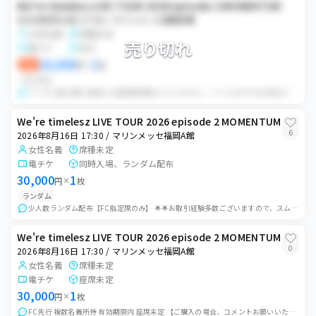
We're timelesz LIVE TOUR 2026 episode 2 MOMENTUM
2026年8月16日 17:30 / マリンメッセ福岡A館
女性名義
席種未定
売り切れ
電チケ
同行
29,900
1
即決
円
×
枚
ランダム
ランダム配布 購入者様には座席選択権はございません。 ※※※必ず全文お読みになった上でご購入ください、購入後のキャンセルは致しかねます※※※ ・開場時間の4...
We're timelesz LIVE TOUR 2026 episode 2 MOMENTUM
6
2026年8月16日 17:30 / マリンメッセ福岡A館
女性名義
席種未定
電チケ
同時入場、ランダム配布
30,000
1
円
×
枚
ランダム
少人数ランダム配布【FC指定席のみ】 🌟🌟お取引経験多数ございますので、スムーズなご対応可能です🌟🌟 プラベルへ移行、もしくはプライベート出品しますの...
We're timelesz LIVE TOUR 2026 episode 2 MOMENTUM
0
2026年8月16日 17:30 / マリンメッセ福岡A館
女性名義
席種未定
電チケ
座席未定
30,000
1
円
×
枚
FC先行 複数名義所持 有効期限内 座席未定 【ご購入の場合、コメントお願いいたします。プライベート出品に変更いたします。】 ※ご希望であれば上乗せで発券後...