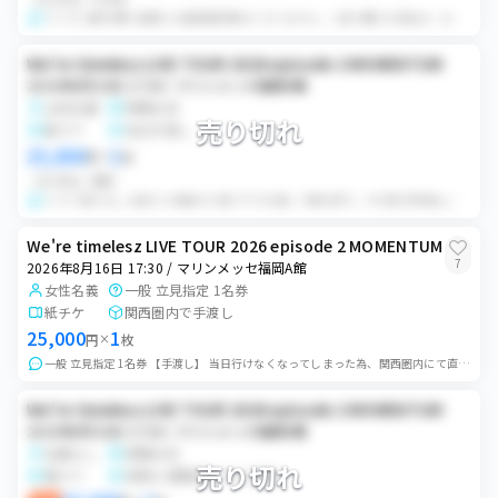
ランダム配布 購入者様には座席選択権はございません。 2連で購入の場合は、必ず連番のお席をお渡しします。 ※※※必ず全文お読みになった上でご購入ください、購入後...
We're timelesz LIVE TOUR 2026 episode 2 MOMENTUM
2026年8月16日 17:30 / マリンメッセ福岡A館
女性名義
席種未定
売り切れ
紙チケ
当日手渡し
25,000
1
円
×
枚
ランダム
同行
※ すり替えなし:当日3 入場後その場でチケを渡して取引終了。 🌟 同行/重複なし/サイチェン可/初期当選/有効期限内/ランダム/すり替えあり 猪俣担💛...
We're timelesz LIVE TOUR 2026 episode 2 MOMENTUM
7
2026年8月16日 17:30 / マリンメッセ福岡A館
女性名義
一般 立見指定 1名券
紙チケ
関西圏内で手渡し
25,000
1
円
×
枚
一般 立見指定 1名券 【手渡し】 当日行けなくなってしまった為、関西圏内にて直接手渡しいたします。 ご購入前にお取引可能な日程とご希望のお取引場所をメッセー...
We're timelesz LIVE TOUR 2026 episode 2 MOMENTUM
2026年8月16日 17:30 / マリンメッセ福岡A館
名義なし
席種未定
売り切れ
電チケ
同時入場開演までにお渡し