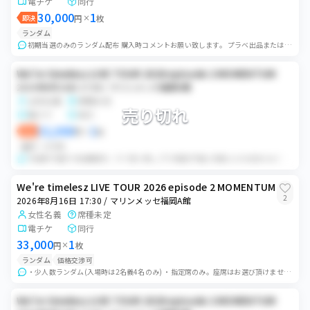
電チケ
同行
30,000
1
即決
円
×
枚
ランダム
初期当選のみのランダム配布 購入時コメントお願い致します。 プラベ出品またはプラベルに切り替えます。 チケットを複数名義所持している為、当日"開場時間30分前...
We're timelesz LIVE TOUR 2026 episode 2 MOMENTUM
2026年8月16日 17:30 / マリンメッセ福岡A館
女性名義
席種未定
売り切れ
電チケ
同行
32,000
1
即決
円
×
枚
番手
バラ可
3名義中3番手 有効期限内／すり替え無し/下3桁提示可能 20歳以上の女性のみご購入ください。 当日は開場30分前に指定場所にて集合をお願い致します。同時入場後...
We're timelesz LIVE TOUR 2026 episode 2 MOMENTUM
2
2026年8月16日 17:30 / マリンメッセ福岡A館
女性名義
席種未定
電チケ
同行
33,000
1
円
×
枚
ランダム
価格交渉可
・少人数ランダム(入場時は2名義4名のみ) ・指定席のみ。座席はお選び頂けませんので、ご了承ください。 ・お渡しする際に手元に残った座席が2連の場合、2連の中の...
We're timelesz LIVE TOUR 2026 episode 2 MOMENTUM