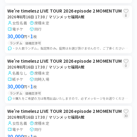
We're timelesz LIVE TOUR 2026 episode 2 MOMENTUM
8
2026年8月16日 17:30 / マリンメッセ福岡A館
女性名義
席種未定
電チケ
同行
30,000
1
円
×
枚
ランダム
価格交渉可
・少人数ランダム。指定席のみ。座席はお選び頂けませんので、ご了承ください。 ・プラベル対応可。ご連絡ください。 ・入場後、中相場での買取り可。ご希望の方は事前に...
We're timelesz LIVE TOUR 2026 episode 2 MOMENTUM
0
2026年8月16日 17:30 / マリンメッセ福岡A館
名義なし
席種未定
紙チケ
同時入場
30,000
1
円
×
枚
ランダム
価格交渉可
※購入をご希望の方は専用出品いたしますので、必ずメッセージをお送りください チケットはランダム配布です。購入者様による座席の選択はできません。 ランダムのお...
We're timelesz LIVE TOUR 2026 episode 2 MOMENTUM
30
2026年8月16日 17:30 / マリンメッセ福岡A館
女性名義
席種未定
電チケ
同行
30,000
1
円
×
枚