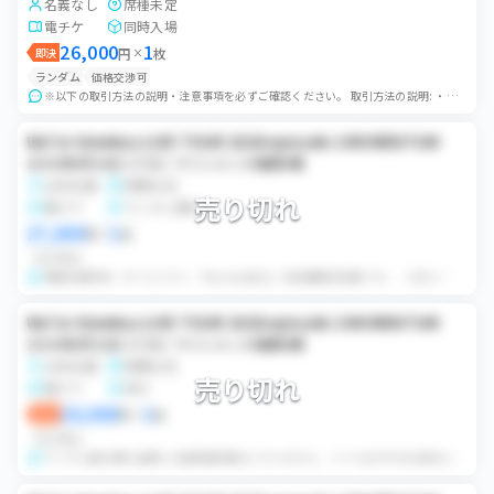
名義なし
席種未定
電チケ
同時入場
26,000
1
即決
円
×
枚
ランダム
価格交渉可
※以下の取引方法の説明・注意事項を必ずご確認ください。 取引方法の説明: ・当日開場30分前に会場付近にて集合を予定しております。詳しい待ち合わせ時間場所等は前...
We're timelesz LIVE TOUR 2026 episode 2 MOMENTUM
2026年8月16日 17:30 / マリンメッセ福岡A館
女性名義
席種未定
売り切れ
電チケ
ランダム取引
27,000
1
円
×
枚
ランダム
複数名義所持、全てコンビニ、Pay-easy支払い 有効期限内名義です。 ・QRコード複数所持している為、発券後一旦チケットを回収し開演前にランダムでチケット...
We're timelesz LIVE TOUR 2026 episode 2 MOMENTUM
2026年8月16日 17:30 / マリンメッセ福岡A館
女性名義
席種未定
売り切れ
電チケ
同行
29,900
1
即決
円
×
枚
ランダム
ランダム配布 購入者様には座席選択権はございません。 ※※※必ず全文お読みになった上でご購入ください、購入後のキャンセルは致しかねます※※※ ・開場時間の4...