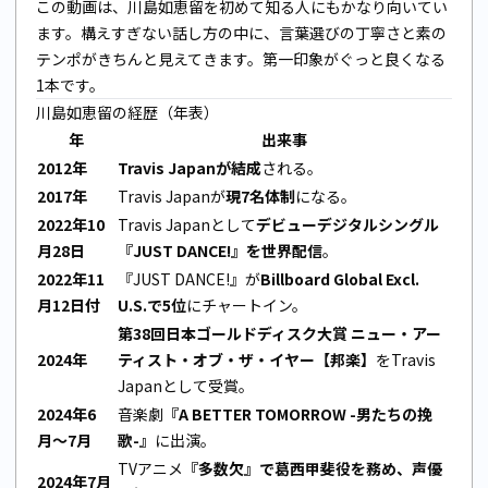
この動画は、川島如恵留を初めて知る人にもかなり向いてい
ます。構えすぎない話し方の中に、言葉選びの丁寧さと素の
テンポがきちんと見えてきます。第一印象がぐっと良くなる
1本です。
川島如恵留の経歴（年表）
年
出来事
2012年
Travis Japanが結成
される。
2017年
Travis Japanが
現7名体制
になる。
2022年10
Travis Japanとして
デビューデジタルシングル
月28日
『JUST DANCE!』を世界配信
。
2022年11
『JUST DANCE!』が
Billboard Global Excl.
月12日付
U.S.で5位
にチャートイン。
第38回日本ゴールドディスク大賞 ニュー・アー
2024年
ティスト・オブ・ザ・イヤー【邦楽】
をTravis
Japanとして受賞。
2024年6
音楽劇
『A BETTER TOMORROW -男たちの挽
月〜7月
歌-』
に出演。
TVアニメ
『多数欠』で葛西甲斐役を務め、声優
2024年7月