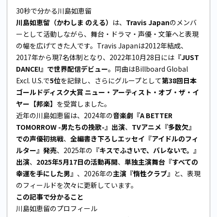
30秒で分かる川島如恵留
川島如恵留（かわしま のえる）
は、
Travis Japan
のメンバ
ーとして活動しながら、舞台・ドラマ・声優・文筆へと表現
の幅を広げてきた人です。Travis Japanは2012年結成、
2017年から現7名体制となり、2022年10月28日には
『JUST
DANCE!』で世界配信デビュー
。同曲はBillboard Global
Excl. U.S.で
5位
を記録し、さらにグループとして
第38回日本
ゴールドディスク大賞 ニュー・アーティスト・オブ・ザ・イ
ヤー【邦楽】
を受賞しました。
近年の川島如恵留は、2024年の
音楽劇『A BETTER
TOMORROW -男たちの挽歌-』出演
、
TVアニメ『多数欠』
での声優初挑戦
、
全編書き下ろしエッセイ『アイドルのフィ
ルター』発売
、2025年の
『キスでふさいで、バレないで。』
出演
、
2025年5月17日の活動再開
、
単独主演舞台『すべての
幸運を手にした男』
、2026年の
主演『惰性クラブ』
と、表現
のフィールドを次々に更新しています。
この記事で分かること
川島如恵留のプロフィール