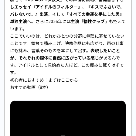
しエッセイ『アイドルのフィルター』
、
『キスでふさいで、
バレないで。』出演
、そして
『すべての幸運を手にした男』
単独主演
へ。さらに2026年には
主演『惰性クラブ』
も控えて
います。
ここでいいのは、どれかひとつの分野に無理に寄せていない
ことです。舞台で積み上げ、映像作品にも広がり、声の仕事
にも挑み、言葉そのものを本にして出す。
表現したいこと
が、それぞれの媒体に自然に広がっている感じ
があるんで
す。アイドルとして見始めた人ほど、この厚みに驚くはずで
す。
初心者におすすめ：まずはここから
おすすめ動画（8本）