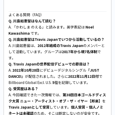
よくある質問（FAQ）
Q. 川島如恵留はなんて読む？
A. 「かわしま のえる」と読みます。英字表記は
Noel
Kawashima
です。
Q. 川島如恵留はTravis Japanでいつから活動しているの？
A. 川島如恵留は、
2012年結成のTravis Japan
のメンバーと
して活動しています。グループは
2017年から現7名体制
で
す。
Q. Travis Japanの世界配信デビューでの節目は？
A.
2022年10月28日
にデビューデジタルシングル
『JUST
DANCE!』
が配信されました。さらに
2022年11月12日付
で
Billboard Global Excl. U.S.
5位
を記録しています。
Q. 受賞歴はある？
A. 今回確認できた一次情報では、
第38回日本ゴールドディス
ク大賞 ニュー・アーティスト・オブ・ザ・イヤー【邦楽】
を
Travis Japanとして受賞
しています。
個人受賞・個人ノミ
ネートは未確認
のため、そこは断定しないのが安全です。