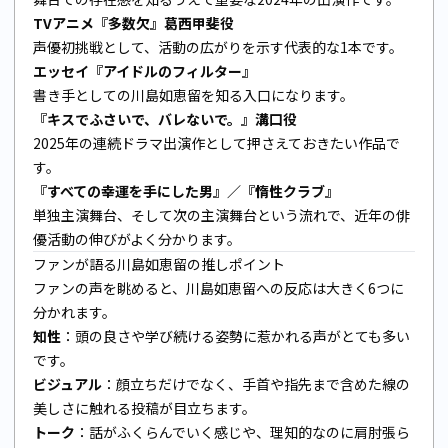
TVアニメ『多数欠』葛西甲斐役
声優初挑戦として、活動の広がりを示す代表的な1本です。
エッセイ『アイドルのフィルター』
書き手としての川島如恵留を知る入口になります。
『キスでふさいで、バレないで。』溝口役
2025年の連続ドラマ出演作として押さえておきたい作品で
す。
『すべての幸運を手にした男』／『惰性クラブ』
単独主演舞台、そして次の主演舞台という流れで、近年の俳
優活動の伸びがよく分かります。
ファンが語る川島如恵留の推しポイント
ファンの声を眺めると、川島如恵留への反応は大きく6つに
分かれます。
知性
：頭の良さや学び続ける姿勢に惹かれる声がとても多い
です。
ビジュアル
：顔立ちだけでなく、手首や指先まで含めた線の
美しさに触れる投稿が目立ちます。
トーク
：話がふくらんでいく感じや、理知的なのに肩肘張ら