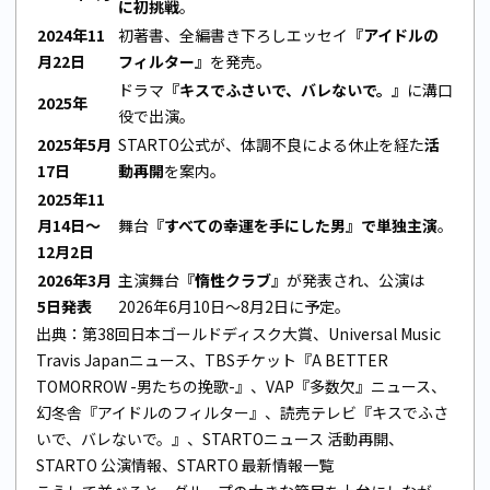
に初挑戦
。
2024年11
初著書、全編書き下ろしエッセイ
『アイドルの
月22日
フィルター』
を発売。
ドラマ
『キスでふさいで、バレないで。』
に溝口
2025年
役で出演。
2025年5月
STARTO公式が、体調不良による休止を経た
活
17日
動再開
を案内。
2025年11
月14日〜
舞台
『すべての幸運を手にした男』で単独主演
。
12月2日
2026年3月
主演舞台
『惰性クラブ』
が発表され、公演は
5日発表
2026年6月10日〜8月2日に予定。
出典：
第38回日本ゴールドディスク大賞
、
Universal Music
Travis Japanニュース
、
TBSチケット『A BETTER
TOMORROW -男たちの挽歌-』
、
VAP『多数欠』ニュース
、
幻冬舎『アイドルのフィルター』
、
読売テレビ『キスでふさ
いで、バレないで。』
、
STARTOニュース 活動再開
、
STARTO 公演情報
、
STARTO 最新情報一覧