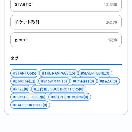
STARTO
131
記事
チケット取引
26
記事
genre
5
記事
タグ
#
STARTO
(
45
)
#
THE RAMPAGE
(
15
)
#
SEVENTEEN
(
13
)
#
Boys be
(
12
)
#
Snow Man
(
10
)
#
timelesz
(
9
)
#
B&ZAI
(
9
)
#
RIIZE
(
8
)
#
三代目 J SOUL BROTHERS
(
8
)
#
PSYCHIC FEVER
(
8
)
#
KID PHENOMENON
(
8
)
#
BALLISTIK BOYZ
(
8
)