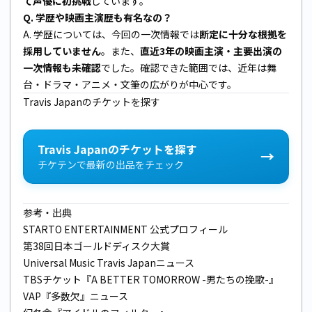
て声優に初挑戦
しています。
Q. 学歴や映画主演歴も有名なの？
A. 学歴については、今回の一次情報では
断定に十分な根拠を
採用していません
。また、
直近3年の映画主演・主要出演の
一次情報も未確認
でした。確認できた範囲では、近年は舞
台・ドラマ・アニメ・文筆の広がりが中心です。
Travis Japanのチケットを探す
Travis Japanのチケットを探す
→
チケテンで最新の出品をチェック
参考・出典
STARTO ENTERTAINMENT 公式プロフィール
第38回日本ゴールドディスク大賞
Universal Music Travis Japanニュース
TBSチケット『A BETTER TOMORROW -男たちの挽歌-』
VAP『多数欠』ニュース