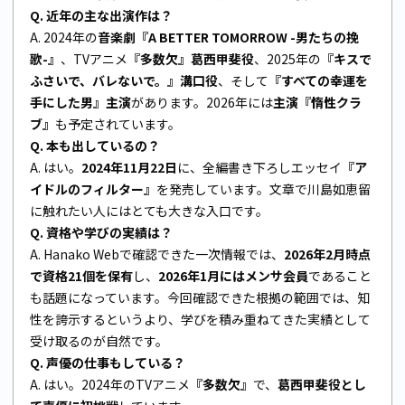
Q. 近年の主な出演作は？
A. 2024年の
音楽劇『A BETTER TOMORROW -男たちの挽
歌-』
、TVアニメ
『多数欠』葛西甲斐役
、2025年の
『キスで
ふさいで、バレないで。』溝口役
、そして
『すべての幸運を
手にした男』主演
があります。2026年には
主演『惰性クラ
ブ』
も予定されています。
Q. 本も出しているの？
A. はい。
2024年11月22日
に、全編書き下ろしエッセイ
『ア
イドルのフィルター』
を発売しています。文章で川島如恵留
に触れたい人にはとても大きな入口です。
Q. 資格や学びの実績は？
A. Hanako Webで確認できた一次情報では、
2026年2月時点
で資格21個を保有
し、
2026年1月にはメンサ会員
であること
も話題になっています。今回確認できた根拠の範囲では、知
性を誇示するというより、学びを積み重ねてきた実績として
受け取るのが自然です。
Q. 声優の仕事もしている？
A. はい。2024年のTVアニメ
『多数欠』
で、
葛西甲斐役とし