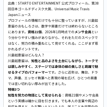
出典：
STARTO ENTERTAINMENT 公式プロフィール
、
第38
回日本ゴールドディスク大賞
、
Universal Music Travis
Japanニュース
プロフィールの情報だけでも十分に整っていますが、川島如
恵留のおもしろさは、数字や肩書だけでは終わらないところ
にあります。
資格21個
、2026年1月時点での
メンサ会員
とい
う分かりやすい強みがありながら、それをただのスペックで
はなく、努力の積み重ねとして見せてくれる。ここがまず惹
かれるポイントです。
川島如恵留はどんな人？
川島如恵留は、
知性と品のよさを土台にしながら、トークで
は親しみやすく、ステージでは身体の線の美しさと跳躍で魅
せるタイプのパフォーマー
です。さらに近年は、舞台、ドラ
マ、声優、エッセイ執筆へと表現の場を広げ、ひとつの肩書
では言い切れない厚みが出てきました。
特徴3つ
知性を努力の物語として見せられる
：資格21個やメンサ会員
という実績は確かに目を引きます。でも本人の言葉や周辺の
反応を見ると、ただ賢い人というより、学ぶことを日常の中