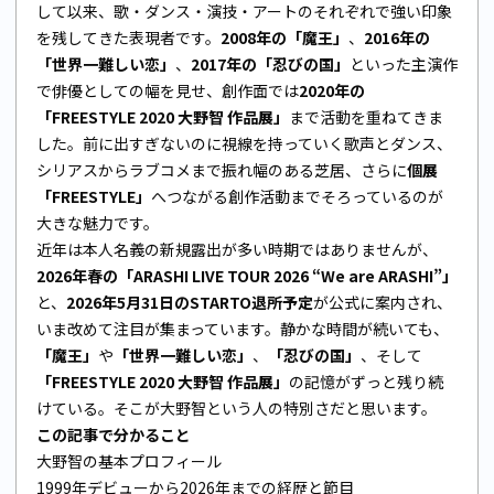
して以来、歌・ダンス・演技・アートのそれぞれで強い印象
を残してきた表現者です。
2008年の「魔王」
、
2016年の
「世界一難しい恋」
、
2017年の「忍びの国」
といった主演作
で俳優としての幅を見せ、創作面では
2020年の
「FREESTYLE 2020 大野智 作品展」
まで活動を重ねてきま
した。前に出すぎないのに視線を持っていく歌声とダンス、
シリアスからラブコメまで振れ幅のある芝居、さらに
個展
「FREESTYLE」
へつながる創作活動までそろっているのが
大きな魅力です。
近年は本人名義の新規露出が多い時期ではありませんが、
2026年春の「ARASHI LIVE TOUR 2026 “We are ARASHI”」
と、
2026年5月31日のSTARTO退所予定
が公式に案内され、
いま改めて注目が集まっています。静かな時間が続いても、
「魔王」
や
「世界一難しい恋」
、
「忍びの国」
、そして
「FREESTYLE 2020 大野智 作品展」
の記憶がずっと残り続
けている。そこが大野智という人の特別さだと思います。
この記事で分かること
大野智の基本プロフィール
1999年デビューから2026年までの経歴と節目