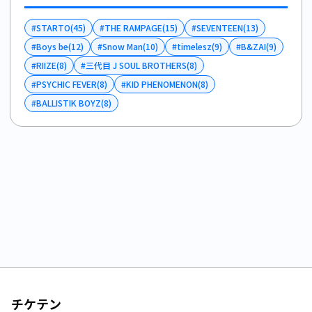
#
STARTO
(
45
)
#
THE RAMPAGE
(
15
)
#
SEVENTEEN
(
13
)
#
Boys be
(
12
)
#
Snow Man
(
10
)
#
timelesz
(
9
)
#
B&ZAI
(
9
)
#
RIIZE
(
8
)
#
三代目 J SOUL BROTHERS
(
8
)
#
PSYCHIC FEVER
(
8
)
#
KID PHENOMENON
(
8
)
#
BALLISTIK BOYZ
(
8
)
チケテン