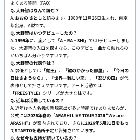
よくある質問（FAQ）
Q. 大野智はなんて読む？
A.
おおの さとし
と読みます。1980年11月26日生まれ、東京
都出身、A型です。
Q. 大野智はいつデビューしたの？
A.
1999年
に、嵐として
「A・RA・SHI」
でCDデビューしまし
た。大野智の入口を探すなら、このデビュー曲から触れるの
がいちばん分かりやすいです。
Q. 大野智の代表作は？
A. 俳優としては
「魔王」
、
「鍵のかかった部屋」
、
「今日の
日はさようなら」
、
「世界一難しい恋」
、
「忍びの国」
が代
表作として押さえやすいです。アート活動では
「FREESTYLE」
シリーズが大きな柱です。
Q. 近年は活動しているの？
A. 近年は本人名義の新規露出が多い時期ではありませんが、
公式には
2026年春の「ARASHI LIVE TOUR 2026 “We are
ARASHI”」
が案内されており、さらに
2026年5月31日をもっ
てSTARTOを退所予定
と告知されています。
Q. なぜ今も支持が続いているの？