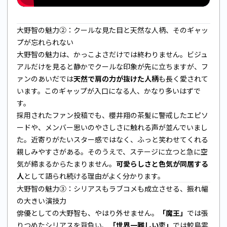
大野智の魅力②：クールな見た目と天然な人柄、そのギャッ
プが忘れられない
大野智の魅力は、かっこよさだけでは終わりません。ビジュ
アルだけを見ると静かでクールな印象が先に立ちますが、フ
ァンのあいだでは
天然で肩の力が抜けた人柄
も長く愛されて
います。このギャップが入口になる人、かなり多いはずで
す。
採用されたファン投稿でも、櫻井翔の茶髪に警戒したエピソ
ードや、メンバー思いのやさしさに触れる声が並んでいまし
た。近寄りがたいスター感ではなく、ふっと笑わせてくれる
親しみやすさがある。そのうえで、ステージに立つと急に空
気が締まるからたまりません。
可愛らしさと色気が同居する
人
として語られ続ける理由がよく分かります。
大野智の魅力③：シリアスもラブコメも成立させる、振れ幅
の大きい演技力
俳優としての大野智も、やはり外せません。
「魔王」
では張
りつめたシリアスを背負い、
「世界一難しい恋」
では鮫島零