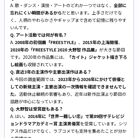
A. 歌・ダンス・演技・アートのどれか一つではなく、
全部に
忘れにくい瞬間があるから
だと思います。上手さだけでな
く、人柄のやわらかさやギャップまで含めて記憶に残りやす
いんです。
Q. アート活動では何が有名？
A.
2008年の初個展「FREESTYLE」
、
2015年の上海開催
、
2020年の「FREESTYLE 2020 大野智 作品展」
が大きな節目
です。2020年の作品集には、
「カイト」ジャケット描き下ろ
し絵画
も収録されています。
Q. 直近3年の主演作や主要出演作はある？
A. 今回の調査範囲では、
2023年から2026年にかけて俳優と
しての新規主演・主要出演の一次情報を確認できませんでし
た
。活動休止継続の影響もあり、近年は新作出演より節目の
話題が中心になっています。
Q. 大野智は受賞歴もある？
A. はい。
2016年に「世界一難しい恋」で第89回ザテレビジ
ョンドラマアカデミー賞 主演男優賞
を受賞しています。シリ
アス作品だけでなく、ラブコメでも支持を集めたことが分か