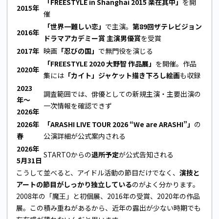
「FREESTYLE in Shanghai 2015 楽在其中」
を開
2015年
催
「世界一難しい恋」
で主演。
第89回ザテレビジョン
2016年
ドラマアカデミー賞 主演男優賞
を受賞
2017年
映画
「忍びの国」
で無門役を演じる
「FREESTYLE 2020 大野智 作品展」
を開催。作品
2020年
集には
「カイト」ジャケット描き下ろし絵画
も収録
2023
調査範囲では、俳優としての新規主演・主要出演の
年〜
一次情報を確認できず
2026年
2026年
「ARASHI LIVE TOUR 2026 “We are ARASHI”」
の
春
公演詳細が公式案内される
2026年
STARTOからの
退所予定
が公式告知される
5月31日
こうして並べると、アイドル活動の節目だけでなく、
演技と
アートの節目がしっかり独立している
のがよく分かります。
2008年の「魔王」と初個展、2016年の受賞、2020年の作品
展。この積み重ねがあるから、近年の露出が少ない時期でも