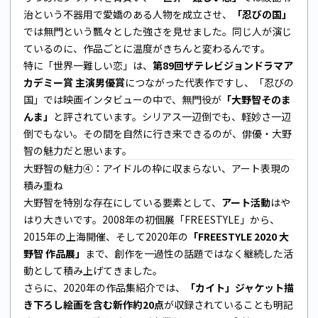
治という不器用で愛嬌のある人物を成立させ、
「忍びの国」
では無門という飄々とした強さを見せました。同じ人が演じ
ているのに、作品ごとに温度がきちんと変わるんです。
特に「世界一難しい恋」は、
第89回ザテレビジョンドラマア
カデミー賞 主演男優賞
につながった代表作ですし、「忍びの
国」では映画インタビューの中で、無門役が
「大野智そのま
んま」
と評されています。シリアス一辺倒でも、軽妙さ一辺
倒でもない。その間を自然に行き来できるのが、俳優・大野
智の魅力だと思います。
大野智の魅力④：アイドルの枠に収まらない、アート表現の
積み重ね
大野智を特別な存在にしている要素として、
アート活動
はや
はり大きいです。2008年の初個展「FREESTYLE」から、
2015年の上海開催、そして2020年の
「FREESTYLE 2020 大
野智 作品展」
まで、創作を一過性の話題ではなく継続した活
動として積み上げてきました。
さらに、2020年の作品集紹介では、
「カイト」ジャケット描
き下ろし絵画を含む新作約20点
が収録されていることも明記