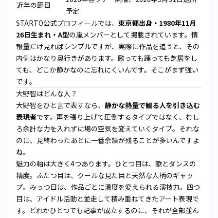
近年の節目
予定
STARTO公式プロフィールでは、
東京都出身・1980年11月
26日生まれ・A型
の嵐メンバーとして掲載されています。情
報量だけ見ればシンプルですが、実際に作品を追うと、その
内側はかなり奥行きがあります。歌っても踊っても芝居をし
ても、どこか静かなのに忘れにくいんです。そこがまず強い
です。
大野智はどんな人？
大野智をひと言で表すなら、
静かな熱量で観る人を引き込む
表現者
です。声を張り上げて圧倒するタイプではなく、むし
ろ余計な力を入れずに場の空気を変えていくタイプ。それな
のに、見終わったあとに一番余韻が残ることが多いんですよ
ね。
魅力の軸は大きく4つあります。ひとつ目は、歌とダンスの
精度。ふたつ目は、クールな見た目と天然な人柄のギャッ
プ。みっつ目は、作品ごとに温度を変えられる演技力。四つ
目は、アイドル活動と並走して積み重ねてきたアート表現で
す。どれかひとつでも記事が成立するのに、それが全部並ん