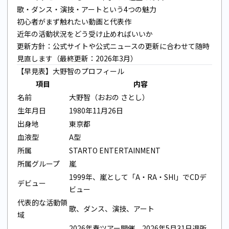
歌・ダンス・演技・アートという4つの魅力
初心者がまず触れたい動画と代表作
近年の活動状況をどう受け止めればいいか
更新方針：公式サイトや公式ニュースの更新に合わせて随時
見直します（最終更新：2026年3月）
【早見表】大野智のプロフィール
項目
内容
名前
大野智（おおの さとし）
生年月日
1980年11月26日
出身地
東京都
血液型
A型
所属
STARTO ENTERTAINMENT
所属グループ
嵐
1999年、嵐として「A・RA・SHI」でCDデ
デビュー
ビュー
代表的な活動領
歌、ダンス、演技、アート
域
2026年春ツアー開催、2026年5月31日退所