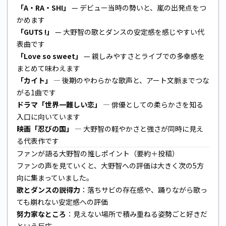
「A・RA・SHI」
— デビュー当時の勢いと、嵐の出発点をつ
かめます
「GUTS !」
— 大野智の歌とダンスの安定感を感じやすい代
表曲です
「Love so sweet」
— 親しみやすさとライブでの多幸感を
まとめて味わえます
「カイト」
— 後期のやわらかな歌声と、アート文脈までつな
がる1曲です
ドラマ「世界一難しい恋」
— 俳優としての柔らかさを知る
入口に向いています
映画「忍びの国」
— 大野智の軽やかさと強さが同時に見え
る代表作です
ファンが語る大野智の推しポイント（要約＋投稿）
ファンの声を見ていくと、大野智への評価は大きく次の5方
向に集まっていました。
歌とダンスの説得力
：落ちサビの存在感や、踊りながら歌っ
ても崩れない安定感への評価
努力家なところ
：見えない場所で積み重ねる姿勢ごと好きだ
という反応