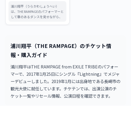
とめ
浦川翔平（うらかわしょうへい）
は、THE RAMPAGEのパフォーマーと
して華のあるダンスを見せながら、
MA55IVE THE RAMPAGEでラップや
DJの文脈にも挑む表現者です。長崎
との深いつながりや近年の舞台・番
組活動まで、初心者向けにやさしく
整理します。
浦川翔平（THE RAMPAGE）のチケット情
報・購入ガイド
浦川翔平はTHE RAMPAGE from EXILE TRIBEのパフォー
マーで、2017年1月25日にシングル『Lightning』でメジャ
ーデビューしました。2019年1月には出身地である長崎市の
観光大使に就任しています。チケテンでは、出演公演のチ
ケット一覧やリセール情報、公演日程を確認できます。