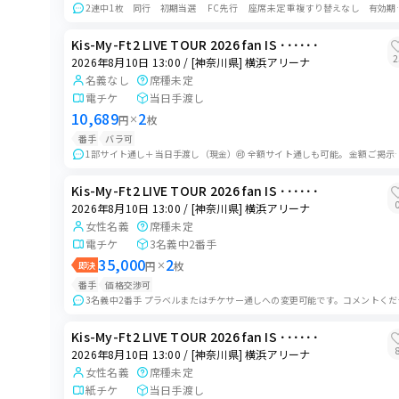
2連中1枚 同行 初期当選 FC先行 座席未定 
Kis-My-Ft2 LIVE TOUR 2026 fan IS ･･････
2
2026年8月10日 13:00 / [神奈川県] 横浜アリーナ
名義なし
席種未定
電チケ
当日手渡し
10,689
2
円
×
枚
番手
バラ可
1部サイト通し＋当日手渡し（現金）🉑 全額サイト通しも可能。 金額ご
Kis-My-Ft2 LIVE TOUR 2026 fan IS ･･････
2026年8月10日 13:00 / [神奈川県] 横浜アリーナ
女性名義
席種未定
電チケ
3名義中2番手
35,000
2
即決
円
×
枚
番手
価格交渉可
3名義中2番手 プラベルま
Kis-My-Ft2 LIVE TOUR 2026 fan IS ･･････
2026年8月10日 13:00 / [神奈川県] 横浜アリーナ
女性名義
席種未定
紙チケ
当日手渡し