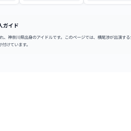
放席の攻
ち物・マナーまで、地図のようにや
券、デジチケの流れ、本人確
これ一本
さしく解説。落選後のチャンスや不
式リセールまで、初めてでも
正転売の注意点も網羅した完全ガイ
全情報を網羅。
ドです。
購入ガイド
月16日生まれ、神奈川県出身のアイドルです。このページでは、横尾渉が出
け付けています。