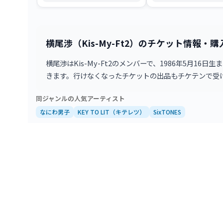
ど多面的に活躍するアイドル。しな
ケ・同行者ルール、制作開
やかなパフォーマンスと独特の人間
略法、当日の注意点まで、
味が光る横尾渉の魅力を、初心者向
で全て分かります。
けに徹底まとめ。
横尾渉（Kis-My-Ft2）のチケット情報・
横尾渉はKis-My-Ft2のメンバーで、1986年5
きます。行けなくなったチケットの出品もチケテンで受
同ジャンルの人気アーティスト
なにわ男子
KEY TO LIT（キテレツ）
SixTONES