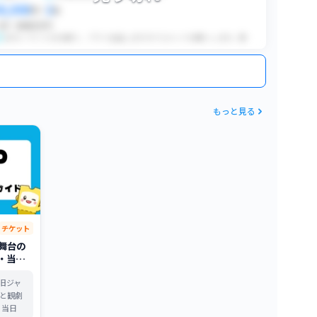
8,000
2
円
×
枚
QR
価格交渉可
QRコードごとのお譲り。 プラベ出品しますのでコメントお願いします。復活当選、制作開放ではございません。有効会員/郵送物戻りなし/複数当選なし/下3桁提示可能/...
もっと見る
チケット
）舞台の
・当日
ーまで
T（旧ジャ
と観劇
、当日