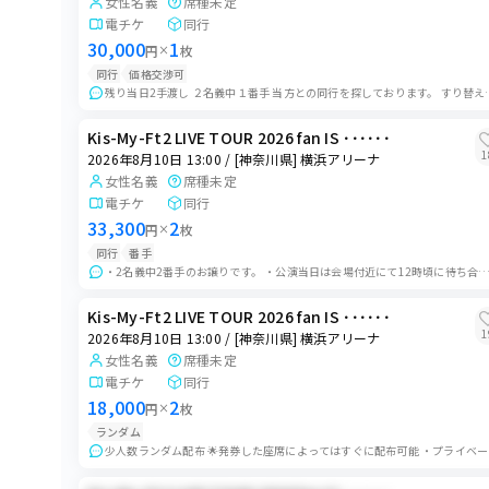
2026年9月5日 13:00
女性名義
席種未定
2026年8月14日
電チケ
同行
[千葉県] ららアリーナ 東京ベイ
2026年8月27日
[大阪府]心斎橋PARCO
30,000
1
円
×
枚
[愛知県]名古屋PARCO
2026年9月5日 18:30
同行
価格交渉可
2026年8月15日
[千葉県] ららアリーナ 東京ベイ
残り当日2手渡し ２名義中１番手 当方との同行を探して
2026年8月28日
[大阪府]心斎橋PARCO
[愛知県]名古屋PARCO
2026年9月6日 14:00
Kis-My-Ft2 LIVE TOUR 2026 fan IS ･･････
2026年8月16日
[千葉県] ららアリーナ 東京ベイ
1
2026年8月10日 13:00 / [神奈川県] 横浜アリーナ
2026年8月29日
[大阪府]心斎橋PARCO
女性名義
席種未定
[愛知県]名古屋PARCO
2026年9月12日 13:00
電チケ
同行
[広島県] 広島グリーンアリーナ
2026年8月30日
33,300
2
円
×
枚
[愛知県]名古屋PARCO
2026年9月12日 18:30
同行
番手
[広島県] 広島グリーンアリーナ
・2名義中2番手のお譲りです。 ・公演当日は会場付近にて12時頃に待ち合わせし、同時入場していただきます。 ・チケットのお渡しに時間がかかる場合が
2026年8月31日
[愛知県]名古屋PARCO
2026年9月13日 14:00
Kis-My-Ft2 LIVE TOUR 2026 fan IS ･･････
[広島県] 広島グリーンアリーナ
1
2026年8月10日 13:00 / [神奈川県] 横浜アリーナ
2026年9月1日
女性名義
席種未定
[愛知県]名古屋PARCO
2026年9月19日 13:00
電チケ
同行
[新潟県] 朱鷺メッセ 新潟コンベンションセンター
18,000
2026年9月2日
2
円
×
枚
[愛知県]名古屋PARCO
2026年9月19日 18:30
ランダム
少人数ランダ
[新潟県] 朱鷺メッセ 新潟コンベンションセンター
2026年9月3日
[愛知県]名古屋PARCO