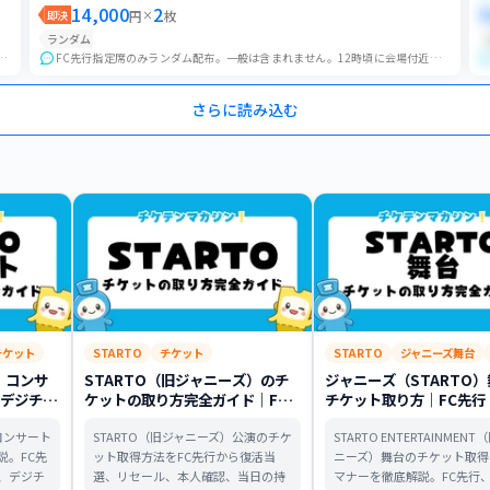
14,000
2
5
即決
円
×
枚
ランダム
はのみ定価手数料を引いた金額を返金いたします。 ※複数名義所持しておりますので、ランダム配布となりま...
FC先行指定席のみランダム配布。一般は含まれません。12時頃に会場付近にてお集まりいただきます。座席は完全ランダムでお渡し致しますので、購入者様はお席をお選び頂...
さらに読み込む
チケット
STARTO
チケット
STARTO
ジャニーズ舞台
）コンサ
STARTO（旧ジャニーズ）のチ
ジャニーズ（STARTO
デジチ
ケットの取り方完全ガイド｜FC
チケット取り方｜FC先行
まで攻略
先行〜当日まで・リセール注意点
券・デジチケ・観劇マナ
コンサート
STARTO（旧ジャニーズ）公演のチケ
STARTO ENTERTAINMEN
説。FC先
ット取得方法をFC先行から復活当
ニーズ）舞台のチケット取得
、デジチ
選、リセール、本人確認、当日の持
マナーを徹底解説。FC先行