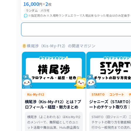
16,000
2
円
×
枚
ランダム
バラ可
※指定席のみ ※入場時ランダムエラーで入場出来なかった場合
横尾渉（Kis-My-Ft2）の関連マガジン
Kis-My-Ft2
STARTO
コンサート
横尾渉（Kis-My-Ft2）とは？プ
ジャニーズ（STARTO
ロフィール・経歴・魅力まとめ
ートのチケット取り方｜
ケ・同行者・制作開放席
横尾渉（よこおわたる）はKis My Ft2
STARTO（旧ジャニーズ）
のメンバーで、舞祭組としてのユニ
チケットの取り方を徹底解
ット活動や舞台出演、Hulu旅企画な
行から一般発売までの流れ