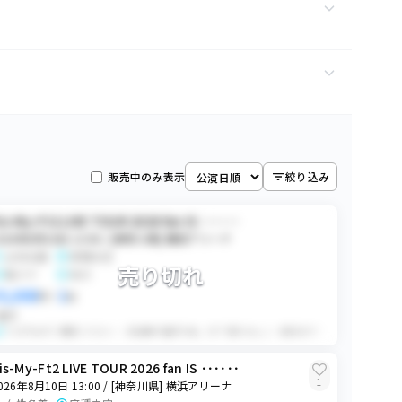
602
枚
80
枚
1
枚
95
枚
0
枚
1
枚
118
枚
0
枚
販売中のみ表示
絞り込み
0
枚
20
枚
is-My-Ft2 LIVE TOUR 2026 fan IS ･･････
0
枚
026年8月10日 13:00 / [神奈川県] 横浜アリーナ
0
枚
女性名義
席種未定
32
枚
売り切れ
電チケ
同行
0
枚
0
枚
5,000
1
円
×
枚
28
枚
番手
0
枚
※以下必ずご確認ください ・2名義中2番手1枚。(すり替えなし) ・前日まで指定席か立ち見かわからないためそちらご了承ください。 ・チケットが1人ずつの配布に変...
0
枚
15
枚
is-My-Ft2 LIVE TOUR 2026 fan IS ･･････
0
枚
1
026年8月10日 13:00 / [神奈川県] 横浜アリーナ
0
枚