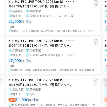
Kis-My-Ft2 LIVE TOUR 2026 fan IS ･･････
K
27
2026年8月10日 13:00 / [神奈川県] 横浜アリーナ
2
名義なし
席種未定
電チケ
公演日1日前までにQRコード共有
52,000
2
3
円
×
枚
QR
します。購入者様はお座席の選択ができません。チケットのお渡しまでにお時間を頂く場合...
QRコードごと 有効期限内 買い手様の方で同行者登録をお願いします プライベート出品させていただきますので購入前にメッセージをお願いします
Kis-My-Ft2 LIVE TOUR 2026 fan IS ･･････
K
3
2026年8月10日 13:00 / [神奈川県] 横浜アリーナ
2
女性名義
席種未定
電チケ
入金後24時間以内にQRコード共有
47,000
2
3
円
×
枚
QR
名義1公演のみ当選 当日開演の1時間ほど前に会場付近に集合し、同時入場していただきます。詳細はお...
初期当選、QR毎、座席未定 重複当選無し、有効期限内名義、同行者登録可能 公演日前日の夜にログイン情報 すり替えなし（購入後に下3桁提示可能) 体調不良...
Kis-My-Ft2 LIVE TOUR 2026 fan IS ･･････
K
4
7
2026年8月10日 13:00 / [神奈川県] 横浜アリーナ
2
女性名義
席種未定
電チケ
同行
11,000
1
即決
円
×
枚
集合時間は開演1時間10分から1時間30分前を予定。集合時間に10分以上遅れた場合入場保証はできません。その場合でも受け取りしていただきますのでお時間に余裕をも...