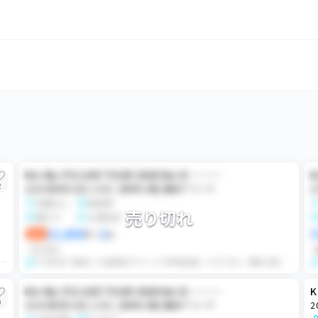
Kis-My-Ft2 LIVE TOUR 2026 fan IS ･･････
K
2
2026年8月10日 13:00 / [神奈川県] 横浜アリーナ
2
名義なし
指定席
売り切れ
電チケ
公演当日
13,000
2
3
即決
円
×
枚
ランダム
ます。 FC先行/初期当選/すり替えなし/下3桁提示可能/全て有効期限内名義 公演中止以外の如何なる場合の理由(遅刻、...
FC先行枠で取得した指定席のチケットが重複当選しております。同時入場にてチケット発券後、売り手にて座席選択を行います。その後、買い手様にランダムでチケットをお渡...
Kis-My-Ft2 LIVE TOUR 2026 fan IS ･･････
K
9
2026年8月10日 13:00 / [神奈川県] 横浜アリーナ
2