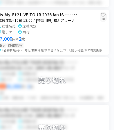
FC先行枠で取得した指定席のチケットが重複当選しております。同時入場にてチケット発券後、売り手にて座席選択を行います。その後、買い手様にランダムでチケットをお渡...
is-My-Ft2 LIVE TOUR 2026 fan IS ･･････
10
026年8月10日 13:00 / [神奈川県] 横浜アリーナ
女性名義
席種未定
電チケ
同行
7,000
2
円
×
枚
番手
価格交渉可
3名義中3番手 FC先行/初期当選/すり替えなし/下3桁提示可能/全て有効期限内名義 公演当日会場付近に12時頃に集合して頂きます。 詳しい時間、場所等はマイ...
is-My-Ft2 LIVE TOUR 2026 fan IS ･･････
026年8月10日 13:00 / [神奈川県] 横浜アリーナ
女性名義
席種未定
売り切れ
電チケ
公演日前日までにQRコード共有
45,000
2
即決
円
×
枚
QR
QR毎 初期当選 FC先行 座席未定 重複すり替えなし 有効期限内 郵送物戻りなし 公演前日にログイン情報をお伝えします 公演中止の場合のみ手数料を差し...
is-My-Ft2 LIVE TOUR 2026 fan IS ･･････
026年8月10日 13:00 / [神奈川県] 横浜アリーナ
女性名義
席種未定
売り切れ
電チケ
公演日前日にQRコード共有