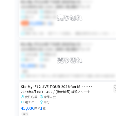
2026年9月20日 14:00
Kis-My-Ft2 LIVE TOUR 2026 fan IS ･･････
[新潟県] 朱鷺メッセ 新潟コンベンションセンター
2026年8月10日 13:00 / [神奈川県] 横浜アリーナ
2026年9月4日
女性名義
席種未定
[愛知県]名古屋PARCO
売り切れ
電チケ
同時入場
15,000
1
2026年9月5日
即決
円
×
枚
[愛知県]名古屋PARCO
ランダム
同時入場した後、一度チケットを回収し、再集合場所をお伝えしたあと、一旦解散いた
2026年9月6日
[愛知県]名古屋PARCO
Kis-My-Ft2 LIVE TOUR 2026 fan IS ･･････
2026年8月10日 13:00 / [神奈川県] 横浜アリーナ
女性名義
席種未定
売り切れ
電チケ
同行
55,000
1
円
×
枚
同行
2連中1枚 すり替えなし同行 座席未定 下3桁提示可 1
Kis-My-Ft2 LIVE TOUR 2026 fan IS ･･････
2026年8月10日 13:00 / [神奈川県] 横浜アリーナ
女性名義
席種未定
電チケ
同行
45,000
1
円
×
枚
同行