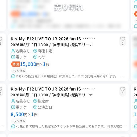
女性名義
FC 先行
売り切れ
電チケ
同行
26,000
2
即決
円
×
枚
QR
ランダム
価格交渉可
おります。 すり替え無しなので購入後、2名義ともの下3桁提示可能です。 全て有効期限名義・女性名義・FC枠...
【同時入場/3名義ランダム配布】 2連番を3名義所持しています。 同時入場後、チケットを一旦回収して席を選ばせていただきます。購入者様にはランダムでチケットをお...
Kis-My-Ft2 LIVE TOUR 2026 fan IS ･･････
K
8
2
2026年8月10日 13:00 / [神奈川県] 横浜アリーナ
2
名義なし
席種未定
電チケ
同行
15,000
1
即決
円
×
枚
ランダム
ございますので...
こちらの指定場所（会場付近）に集合していただき同時入場となります。 開場時に入場できるよう集合は開場時刻の15～30分前を予定しております。 詳しい時間、場所は...
Kis-My-Ft2 LIVE TOUR 2026 fan IS ･･････
K
9
4
2026年8月10日 13:00 / [神奈川県] 横浜アリーナ
2
名義なし
指定席
電チケ
公演当日
8,500
1
1
円
×
枚
ランダム
ム配布 🌟発券した座席によってはすぐに配布可能 ・プライベート出品に切り替えますので、購入希望の方はコメントください。 ・開演1時間10分前集合予...
FC先行枠で取得した指定席のチケットが重複当選しております。同時入場にてチケット発券後、売り手にて座席選択を行います。その後、買い手様にランダムでチケットをお渡...