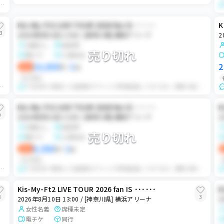
重複すり替えなし 有効期限内 郵送物戻りなし 本人確認対応可 公演中止の場合のみ手数料を差し引いて返金し...
Kis-My-Ft2 LIVE TOUR 2026 fan IS ･･････
K
3
2026年8月10日 13:00 / [神奈川県] 横浜アリーナ
2
名義なし
指定席
売り切れ
電チケ
公演当日
14,000
1
2
即決
円
×
枚
ランダム
掲示下さい。 初期当選、3名義中2.3番手すり替えなし、下3桁提示可能、全て有効期限内名...
FC先行枠で取得した指定席のチケットが重複当選しております。同時入場にてチケット発券後、売り手にて座席選択を行います。その後、買い手様にランダムでチケットをお渡...
Kis-My-Ft2 LIVE TOUR 2026 fan IS ･･････
K
0
2026年8月10日 13:00 / [神奈川県] 横浜アリーナ
2
名義なし
指定席
売り切れ
電チケ
公演当日
9,500
1
即決
円
×
枚
ランダム
たはチケサー通しへの変更可能です。コメントください。 全て初期当選/該当名義/有効期限内/すり替えなし/下3桁提示可能 遅刻や体...
FC先行枠で取得した指定席のチケットが重複当選しております。同時入場にてチケット発券後、売り手にて座席選択を行います。その後、買い手様にランダムでチケットをお渡...
Kis-My-Ft2 LIVE TOUR 2026 fan IS ･･････
K
8
3
2026年8月10日 13:00 / [神奈川県] 横浜アリーナ
2
女性名義
席種未定
電チケ
同行