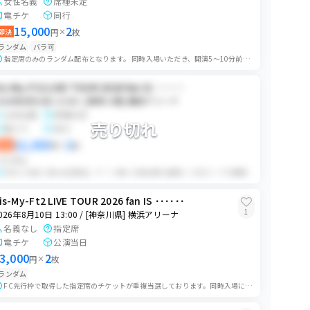
女性名義
席種未定
9
枚
電チケ
同行
0
枚
15,000
2
0
枚
即決
円
×
枚
13
枚
ランダム
バラ可
0
枚
指定席のみのランダム配布となります。 同時入場いただき、開演5〜10分前を目処にチケットをお渡しいたします。 チケット受け渡し時に受け取り連絡をお願いいたします...
0
枚
12
枚
is-My-Ft2 LIVE TOUR 2026 fan IS ･･････
1
枚
026年8月10日 13:00 / [神奈川県] 横浜アリーナ
0
枚
女性名義
席種未定
売り切れ
14
枚
電チケ
同行
22,000
2
即決
円
×
枚
0
枚
ランダム
18
枚
日本人の成人済み女性限定。ゲート違いの場合取引連絡にてQRコードの情報をご連絡し、ご自身で入場して頂くことがございます。 公演当日、こちらが指定した時間に会場...
0
枚
is-My-Ft2 LIVE TOUR 2026 fan IS ･･････
20
枚
1
026年8月10日 13:00 / [神奈川県] 横浜アリーナ
0
枚
名義なし
指定席
17
枚
電チケ
公演当日
3,000
2
円
×
枚
0
枚
ランダム
40
枚
FC先行枠で取得した指定席のチケットが重複当選しております。同時入場にてチケット発券後、売り手にて座席選択を行います。その後、買い手様にランダムでチケットをお渡...
0
枚