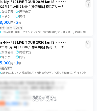
is-My-Ft2 LIVE TOUR 2026 fan IS ･･････
71
枚
6
026年8月10日 13:00 / [神奈川県] 横浜アリーナ
1
枚
女性名義
席種未定
電チケ
同行
8,000
2
円
×
枚
0
枚
番手
同行
バラ可
【4名義中3番手】 ファンクラブ先行/有効期限内/すり替え無し / 初期当選/前回全てスタンドのみ/下3桁提示可 /座席未定 * 複数名義所持のため、当...
0
枚
is-My-Ft2 LIVE TOUR 2026 fan IS ･･････
6
026年8月10日 13:00 / [神奈川県] 横浜アリーナ
女性名義
席種未定
電チケ
同行
5,000
1
円
×
枚
価格交渉可
2連中の1枚 / 本人確認対応可 / 同行者登録可 / FC枠 / 初期当選 / 重複すり替えなし / 下3桁提示可 ご連絡後にプライベート出品に変更します。...
is-My-Ft2 LIVE TOUR 2026 fan IS ･･････
026年8月10日 13:00 / [神奈川県] 横浜アリーナ
名義なし
指定席
売り切れ
電チケ
公演当日
16,000
2
即決
円
×
枚
ランダム