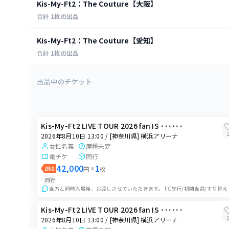
全ての日程
Kis-My-Ft2：The Couture【大阪】
[北海道] 北海道立総合体育センター（北海きたえーる） 他
合計
1
枚の出品
2026年8月10日 13:00
全ての日程
Kis-My-Ft2：The Couture【愛知】
[神奈川県] 横浜アリーナ
[大阪府]心斎橋PARCO
合計
1
枚の出品
2026年8月10日 18:30
2026年8月8日
[神奈川県] 横浜アリーナ
全ての日程
[大阪府]心斎橋PARCO
出品中のチケット
[愛知県]名古屋PARCO
2026年8月11日 14:00
2026年8月9日
[神奈川県] 横浜アリーナ
2026年8月22日
[大阪府]心斎橋PARCO
[愛知県]名古屋PARCO
2026年8月22日 13:00
2026年8月10日
Kis-My-Ft2 LIVE TOUR 2026 fan IS ･･････
[静岡県] エコパアリーナ
2026年8月23日
[大阪府]心斎橋PARCO
2026年8月10日 13:00 / [神奈川県] 横浜アリーナ
[愛知県]名古屋PARCO
2026年8月22日 18:30
女性名義
席種未定
2026年8月11日
[静岡県] エコパアリーナ
電チケ
同行
2026年8月24日
[大阪府]心斎橋PARCO
42,000
1
即決
円
×
枚
[愛知県]名古屋PARCO
2026年8月23日 14:00
同行
2026年8月12日
[静岡県] エコパアリーナ
2026年8月25日
当方と同時入場後、お渡しさせていただき
[大阪府]心斎橋PARCO
[愛知県]名古屋PARCO
2026年9月4日 18:30
Kis-My-Ft2 LIVE TOUR 2026 fan IS ･･････
2026年8月13日
[千葉県] ららアリーナ 東京ベイ
2026年8月26日
2026年8月10日 13:00 / [神奈川県] 横浜アリーナ
[大阪府]心斎橋PARCO
[愛知県]名古屋PARCO