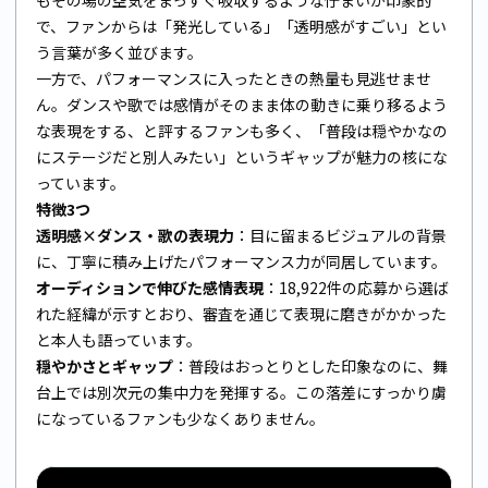
で、ファンからは「発光している」「透明感がすごい」とい
う言葉が多く並びます。
一方で、パフォーマンスに入ったときの熱量も見逃せませ
ん。ダンスや歌では感情がそのまま体の動きに乗り移るよう
な表現をする、と評するファンも多く、「普段は穏やかなの
にステージだと別人みたい」というギャップが魅力の核にな
っています。
特徴3つ
透明感×ダンス・歌の表現力
：目に留まるビジュアルの背景
に、丁寧に積み上げたパフォーマンス力が同居しています。
オーディションで伸びた感情表現
：18,922件の応募から選ば
れた経緯が示すとおり、審査を通じて表現に磨きがかかった
と本人も語っています。
穏やかさとギャップ
：普段はおっとりとした印象なのに、舞
台上では別次元の集中力を発揮する。この落差にすっかり虜
になっているファンも少なくありません。