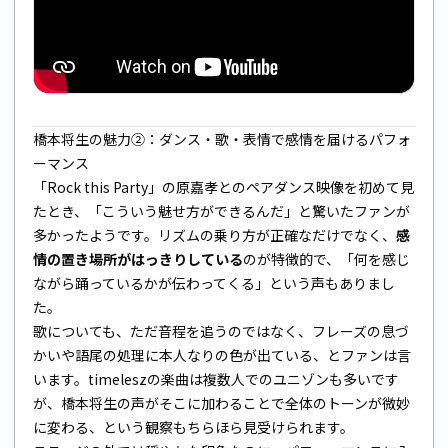
橋本将生の魅力②：ダンス・歌・表情で感情を届けるパフォ
ーマンス
「Rock this Party」の原嘉孝とのペアダンス映像を初めて見
たとき、「こういう魅せ方ができるんだ」と驚いたファンが
多かったようです。リズムの乗り方が正確なだけでなく、
感
情の置き場所がはっきりしている
のが特徴的で、「何を感じ
ながら踊っているかが伝わってくる」という声もありまし
た。
歌についても、ただ音程を追うのではなく、フレーズの息づ
かいや語尾の処理に本人なりの色が出ている、とファンは言
います。timeleszの楽曲は複数人でのユニゾンも多いです
が、橋本将生の声がそこに加わることで全体のトーンが微妙
に変わる、という観察もちらほら見受けられます。