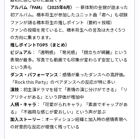
アルバム『FAM』（2025年6月）
— 新体制の全貌が詰まった
初アルバム。橋本将生が参加したユニット曲「君へ」も収録
ファンが語る橋本将生の推しポイント（要約＋投稿）
ファンの投稿を見ていると、橋本将生への言及は大きく5つ
の方向に集まります。
推しポイントTOP5（まとめ）
ビジュアル
：「透明感」「発光感」「顔立ちが綺麗」という
表現が最多。写真でも動画でも印象が変わらず安定している
という声も
ダンス・パフォーマンス
：感情が乗ったダンスへの高評価。
「Rock this Party」のペアダンスへの反応が特に多い
演技
：初主演ドラマを経て「表情の演じ分けができる」「リ
アリティがある」という評価が増加中
人柄・キャラ
：「可愛がられキャラ」「素直でギャップがあ
る」「不器用な感じが愛おしい」という声が並ぶ
加入ストーリー
：オーディション経緯と加入時の感情表現へ
の好意的な反応が根強く残っている