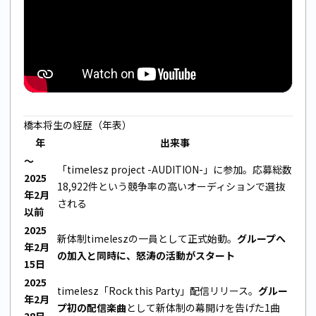
橋本将生の経歴（年表）
年
出来事
〜
「timelesz project -AUDITION-」に参加。応募総数
2025
18,922件という競争率の高いオーディションで選抜
年2月
される
以前
2025
新体制timeleszの一員として正式始動。
グループへ
年2月
の加入と同時に、怒涛の活動がスタート
15日
2025
timelesz「Rock this Party」配信リリース。
グルー
年2月
プ初の配信楽曲
として新体制の幕開けを告げた1曲
28日