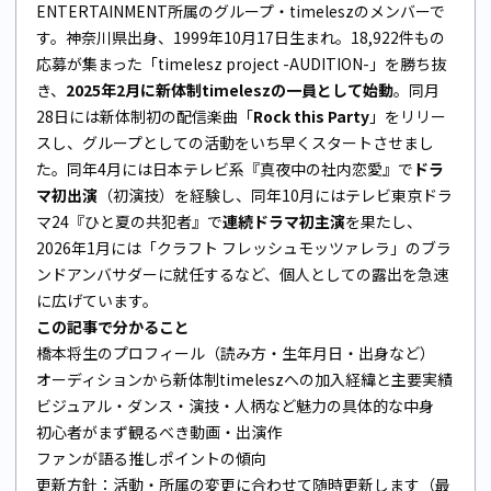
ENTERTAINMENT所属のグループ・timeleszのメンバーで
す。神奈川県出身、1999年10月17日生まれ。18,922件もの
応募が集まった「timelesz project -AUDITION-」を勝ち抜
き、
2025年2月に新体制timeleszの一員として始動
。同月
28日には新体制初の配信楽曲「
Rock this Party
」をリリー
スし、グループとしての活動をいち早くスタートさせまし
た。同年4月には日本テレビ系『真夜中の社内恋愛』で
ドラ
マ初出演
（初演技）を経験し、同年10月にはテレビ東京ドラ
マ24『ひと夏の共犯者』で
連続ドラマ初主演
を果たし、
2026年1月には「クラフト フレッシュモッツァレラ」のブラ
ンドアンバサダーに就任するなど、個人としての露出を急速
に広げています。
この記事で分かること
橋本将生のプロフィール（読み方・生年月日・出身など）
オーディションから新体制timeleszへの加入経緯と主要実績
ビジュアル・ダンス・演技・人柄など魅力の具体的な中身
初心者がまず観るべき動画・出演作
ファンが語る推しポイントの傾向
更新方針：活動・所属の変更に合わせて随時更新します（最