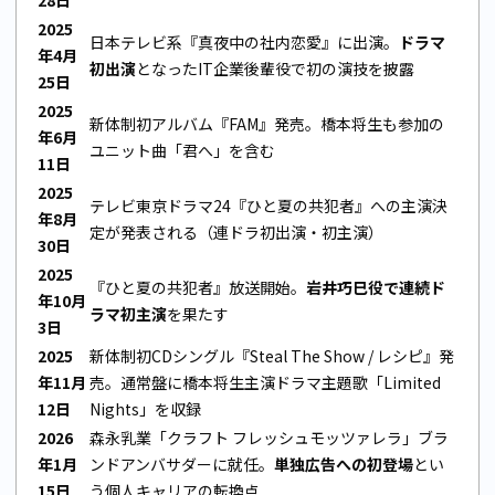
2025
日本テレビ系『真夜中の社内恋愛』に出演。
ドラマ
年4月
初出演
となったIT企業後輩役で初の演技を披露
25日
2025
新体制初アルバム『FAM』発売。橋本将生も参加の
年6月
ユニット曲「君へ」を含む
11日
2025
テレビ東京ドラマ24『ひと夏の共犯者』への主演決
年8月
定が発表される（連ドラ初出演・初主演）
30日
2025
『ひと夏の共犯者』放送開始。
岩井巧巳役で連続ド
年10月
ラマ初主演
を果たす
3日
2025
新体制初CDシングル『Steal The Show / レシピ』発
年11月
売。通常盤に橋本将生主演ドラマ主題歌「Limited
12日
Nights」を収録
2026
森永乳業「クラフト フレッシュモッツァレラ」ブラ
年1月
ンドアンバサダーに就任。
単独広告への初登場
とい
15日
う個人キャリアの転換点