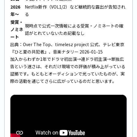
2026
Netflix新作（VOL1/2）など継続的な露出が告知され
年〜
る
受賞・
現時点で公式一次情報による受賞・ノミネートの確
ノミネ
認がとれていないため記載なし
ート
出典：
Over The Top
、
timelesz project 公式
、
テレビ東京
『ひと夏の共犯者』
、
音楽ナタリー 2026-01-15
加入からわずか1年でドラマ初出演→連ドラ初主演→単独広
告という速さは、それだけ現場での評価が積み上がっている
証拠です。もともとオーディションで光っていたものが、実
際の活動を通じてさらに広がっているのだと思います。