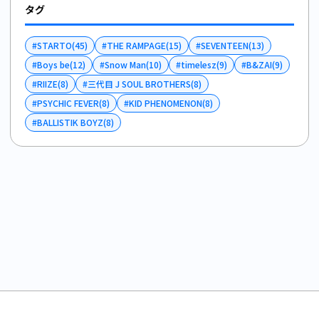
タグ
#
STARTO
(
45
)
#
THE RAMPAGE
(
15
)
#
SEVENTEEN
(
13
)
#
Boys be
(
12
)
#
Snow Man
(
10
)
#
timelesz
(
9
)
#
B&ZAI
(
9
)
#
RIIZE
(
8
)
#
三代目 J SOUL BROTHERS
(
8
)
#
PSYCHIC FEVER
(
8
)
#
KID PHENOMENON
(
8
)
#
BALLISTIK BOYZ
(
8
)