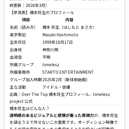
終更新：2026年3月）
【早見表】橋本将生のプロフィール
項目
内容
名前（読み方）
橋本 将生（はしもと まさき）
英字表記
Masaki Hashimoto
生年月日
1999年10月17日
出身地
神奈川県
血液型
不明
所属グループ
timelesz
所属事務所
STARTO ENTERTAINMENT
グループ加入時期
2025年2月（新体制始動）
主な活動
アイドル・俳優
出典：
Over The Top 橋本将生プロフィール
、
timelesz
project 公式
橋本将生はどんな人？
透明感のあるビジュアルと感情が乗った表現力
が、橋本将生
を語るうえで外せない二大要素です。オーディション映像で
もその場の空気をまっすぐ吸収するような佇まいが印象的