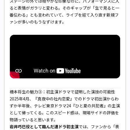
ステージの外では穏やかな印象なのに、パフォーマンスに入
ると表情がガラリと変わる。そのギャップが「生で見ると一
番伝わる」とも言われていて、ライブを経て入り直す新規フ
ァンが多いのもうなずけます。
橋本将生の魅力③：初主演ドラマで証明した演技の可能性
2025年4月、『真夜中の社内恋愛』でのドラマ初出演からわ
ずか半年後、テレビ東京ドラマ24『ひと夏の共犯者』の主演
として帰ってくる。このスピード感は、現場サイドの評価を
物語っていると思います。
岩井巧巳役として臨んだ連ドラ初主演
では、ファンから「表