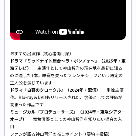
おすすめ出演作（初心者向け順）
ドラマ『ミッドナイト屋台〜ラ・ボンノォ〜』（2025年・東
海テレビ）
— 主演作として神山智洋の現在地を最初に知る
のに適した1本。味覚を失ったフレンチシェフという設定の
主人公を演じています
ドラマ『白暮のクロニクル』（2024年・配信）
— 単独主演
作。Blu-ray＆DVDもリリースされた、俳優としての評価が
高まった作品です
ミュージカル『プロデューサーズ』（2024年・東急シアター
オーブ）
— 舞台俳優としての神山智洋を知りたい場合の入
口
ファンが語る神山智洋の推しポイント（要約＋投稿）