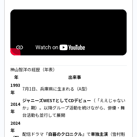
神山智洋の経歴（年表）
年
出来事
1993
7月1日、兵庫県に生まれる（A型）
年
ジャニーズWESTとしてCDデビュー
（「ええじゃない
2014
か」期）。以降グループ活動を続けながら、俳優・舞
年
台活動も並行して展開
2024
年
配信ドラマ『
白暮のクロニクル
』で
単独主演
（雪村魁