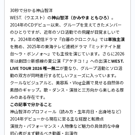
30秒で分かる神山智洋
WEST.（ウエスト）の
神山智洋（かみやま ともひろ）
。
2014年のCDデビュー以来、グループを支えてきたメンバー
のひとりですが、近年のソロ活動での飛躍が目覚ましいで
す。2024年の配信ドラマ『白暮のクロニクル』では
単独主演
を務め、2025年の東海テレビ連続ドラマ『ミッドナイト屋
台〜ラ・ボンノォ〜』でも主役を演じています。さらに2026
年は劇団☆新感線の夏公演『アケチコ！』への出演と
WEST.
LIVE TOUR 2026 唯一無二
が重なり、グループ活動とソロ活
動の双方が同時進行する忙しいフェーズに入っています。
クールなビジュアルと、美容系・Vlog企画で見せる自然体の
素顔のギャップ。歌・ダンス・演技と三方向から楽しめる厚
みのある存在です。
この記事で分かること
神山智洋のプロフィール（読み方・生年月日・出身地など）
2014年デビューから現在に至る主な経歴と転換点
演技力・パフォーマンス・人物像など魅力の具体的な中身
初心者がまず観るべき動画・出演作