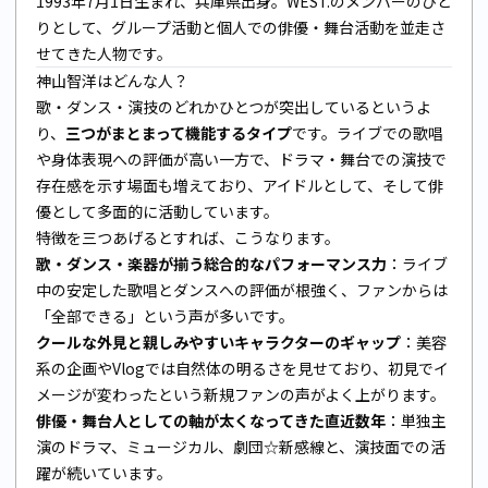
1993年7月1日生まれ、兵庫県出身。WEST.のメンバーのひと
りとして、グループ活動と個人での俳優・舞台活動を並走さ
せてきた人物です。
神山智洋はどんな人？
歌・ダンス・演技のどれかひとつが突出しているというよ
り、
三つがまとまって機能するタイプ
です。ライブでの歌唱
や身体表現への評価が高い一方で、ドラマ・舞台での演技で
存在感を示す場面も増えており、アイドルとして、そして俳
優として多面的に活動しています。
特徴を三つあげるとすれば、こうなります。
歌・ダンス・楽器が揃う総合的なパフォーマンス力
：ライブ
中の安定した歌唱とダンスへの評価が根強く、ファンからは
「全部できる」という声が多いです。
クールな外見と親しみやすいキャラクターのギャップ
：美容
系の企画やVlogでは自然体の明るさを見せており、初見でイ
メージが変わったという新規ファンの声がよく上がります。
俳優・舞台人としての軸が太くなってきた直近数年
：単独主
演のドラマ、ミュージカル、劇団☆新感線と、演技面での活
躍が続いています。