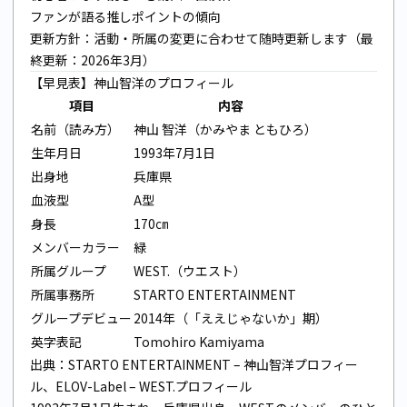
ファンが語る推しポイントの傾向
更新方針：活動・所属の変更に合わせて随時更新します（最
終更新：2026年3月）
【早見表】神山智洋のプロフィール
項目
内容
名前（読み方）
神山 智洋（かみやま ともひろ）
生年月日
1993年7月1日
出身地
兵庫県
血液型
A型
身長
170㎝
メンバーカラー
緑
所属グループ
WEST.（ウエスト）
所属事務所
STARTO ENTERTAINMENT
グループデビュー
2014年（「ええじゃないか」期）
英字表記
Tomohiro Kamiyama
出典：
STARTO ENTERTAINMENT – 神山智洋プロフィー
ル
、
ELOV-Label – WEST.プロフィール