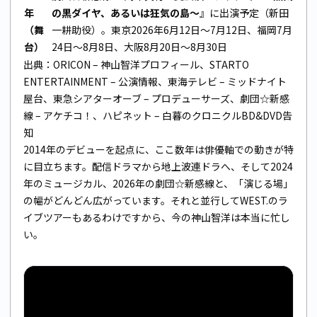
年
の黒ダイヤ、あるいは狂気の島〜
』に出演予定（新田
（舞
一耕助役）。東京2026年6月12日〜7月12日、福岡7月
台）
24日〜8月8日、大阪8月20日〜8月30日
出典：
ORICON – 神山智洋プロフィール
、
STARTO
ENTERTAINMENT – 公演情報
、
東海テレビ – ミッドナイト
屋台
、
東急シアターオーブ – プロデューサーズ
、
劇団☆新感
線 – アケチコ！
、
ハピネット – 白暮のクロニクルBD&DVD告
知
2014年のデビューを起点に、ここ数年は俳優軸での動きが特
に目立ちます。配信ドラマから地上波連ドラへ、そして2024
年のミュージカル、2026年の劇団☆新感線と、「演じる場」
の幅がどんどん広がっています。それと並行してWEST.のラ
イブツアーもあるわけですから、今の神山智洋は本当に忙し
い。