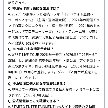
認できます。
Q. 神山智洋の代表的な出演作は？
A. 2025年の東海テレビ連続ドラマ『ミッドナイト屋台〜
ラ・ボンノォ〜』（主演・遠海翔太役）、2024年の配信ドラ
マ『白暮のクロニクル』（主演・雪村魁役）、2024年のミュ
ージカル『プロデューサーズ』（レオ・ブルーム役）が直近
の代表作です。2026年は劇団☆新感線夏公演『アケチコ！』
への出演も予定されています。
Q. 2026年の主な活動予定は？
A. WEST. LIVE TOUR 2026 唯一無二（2026年3月21日〜6月
28日）と、劇団☆新感線46周年興行・夏公演『アケチコ！〜
蒸気の黒ダイヤ、あるいは狂気の島〜』（2026年6月12日〜
8月30日）の両方が進行します。グループと舞台が並走する
夏になりそうです。
Q. 神山智洋に個人的な受賞歴はある？
A. 現時点で一次情報で確認できる個人受賞・ノミネートはあ
りません（2026年3月現在）。
Q. 公式情報はどこで確認できる？
A.
STARTO ENTERTAINMENT公式サイト
で最新の活動情