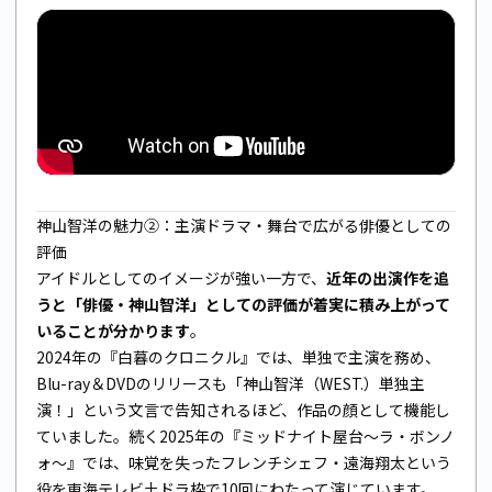
神山智洋の魅力②：主演ドラマ・舞台で広がる俳優としての
評価
アイドルとしてのイメージが強い一方で、
近年の出演作を追
うと「俳優・神山智洋」としての評価が着実に積み上がって
いることが分かります
。
2024年の『白暮のクロニクル』では、単独で主演を務め、
Blu-ray＆DVDのリリースも「神山智洋（WEST.）単独主
演！」という文言で告知されるほど、作品の顔として機能し
ていました。続く2025年の『ミッドナイト屋台〜ラ・ボンノ
ォ〜』では、味覚を失ったフレンチシェフ・遠海翔太という
役を東海テレビ土ドラ枠で10回にわたって演じています。