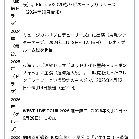
（配
役）。Blu-ray＆DVDもハピネットよりリリース
信ド
（2024年10月告知）
ラ
マ）
2024
ミュージカル『
プロデューサーズ
』に出演（東急シア
年
ターオーブ、2024年11月8日〜12月6日）。
レオ・ブ
（舞
ルーム役
を担当
台）
2025
東海テレビ連続ドラマ『
ミッドナイト屋台〜ラ・ボン
年
ノォ〜
』に主演（遠海翔太役）。「味覚を失ったフレ
（ド
ンチシェフ」という設定の主人公で、2025年4月12
ラ
日〜6月14日放送（全10回）
マ）
2026
年
WEST. LIVE TOUR 2026 唯一無二
（2026年3月21日〜
（グ
6月28日）に参加
ルー
プ）
2026
劇団☆新感線 46周年興行・夏公演『
アケチコ！〜蒸気