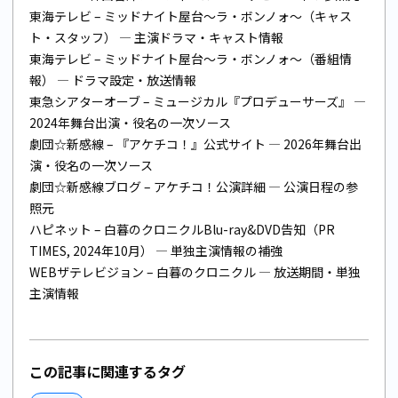
東海テレビ – ミッドナイト屋台〜ラ・ボンノォ〜（キャス
ト・スタッフ）
— 主演ドラマ・キャスト情報
東海テレビ – ミッドナイト屋台〜ラ・ボンノォ〜（番組情
報）
— ドラマ設定・放送情報
東急シアターオーブ – ミュージカル『プロデューサーズ』
—
2024年舞台出演・役名の一次ソース
劇団☆新感線 – 『アケチコ！』公式サイト
— 2026年舞台出
演・役名の一次ソース
劇団☆新感線ブログ – アケチコ！公演詳細
— 公演日程の参
照元
ハピネット – 白暮のクロニクルBlu-ray&DVD告知（PR
TIMES, 2024年10月）
— 単独主演情報の補強
WEBザテレビジョン – 白暮のクロニクル
— 放送期間・単独
主演情報
この記事に関連するタグ