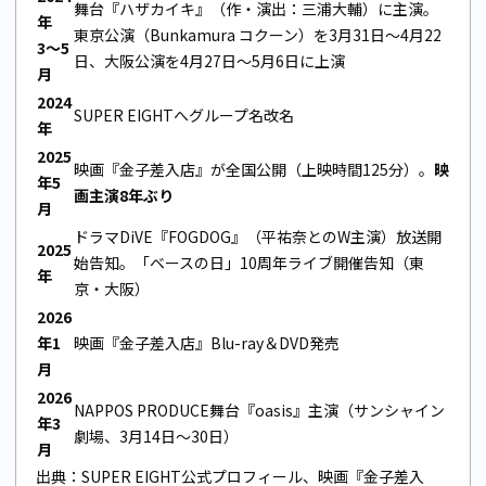
舞台『ハザカイキ』（作・演出：三浦大輔）に主演。
年
東京公演（Bunkamura コクーン）を3月31日〜4月22
3〜5
日、大阪公演を4月27日〜5月6日に上演
月
2024
SUPER EIGHTへグループ名改名
年
2025
映画『金子差入店』が全国公開（上映時間125分）。
映
年5
画主演8年ぶり
月
ドラマDiVE『FOGDOG』（平祐奈とのW主演）放送開
2025
始告知。「ベースの日」10周年ライブ開催告知（東
年
京・大阪）
2026
年1
映画『金子差入店』Blu-ray＆DVD発売
月
2026
NAPPOS PRODUCE舞台『oasis』主演（サンシャイン
年3
劇場、3月14日〜30日）
月
出典：
SUPER EIGHT公式プロフィール
、
映画『金子差入