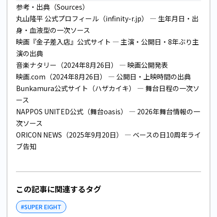
参考・出典（Sources）
丸山隆平 公式プロフィール（infinity-r.jp）
— 生年月日・出
身・血液型の一次ソース
映画『金子差入店』公式サイト
— 主演・公開日・8年ぶり主
演の出典
音楽ナタリー（2024年8月26日）
— 映画公開発表
映画.com（2024年8月26日）
— 公開日・上映時間の出典
Bunkamura公式サイト（ハザカイキ）
— 舞台日程の一次ソ
ース
NAPPOS UNITED公式（舞台oasis）
— 2026年舞台情報の一
次ソース
ORICON NEWS（2025年9月20日）
— ベースの日10周年ライ
ブ告知
この記事に関連するタグ
#
SUPER EIGHT