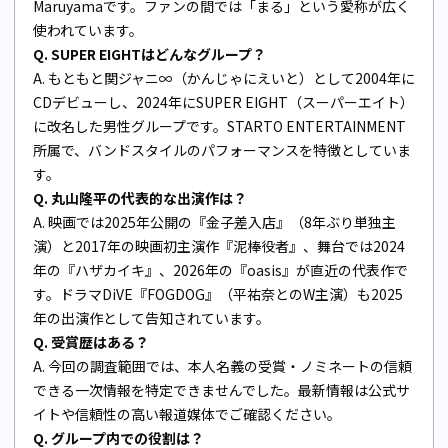
Maruyamaです。ファンの間では「まる」という愛称が広く
使われています。
Q. SUPER EIGHTはどんなグループ？
A. もともと関ジャニ∞（かんじゃにえいと）として2004年に
CDデビューし、2024年にSUPER EIGHT（スーパーエイト）
に改名した男性グループです。STARTO ENTERTAINMENT
所属で、バンドスタイルのパフォーマンスを特徴としていま
す。
Q. 丸山隆平の代表的な出演作は？
A. 映画では2025年公開の『金子差入店』（8年ぶり単独主
演）と2017年の映画初主演作『泥棒役者』、舞台では2024
年の『ハザカイキ』、2026年の『oasis』が直近の代表作で
す。ドラマDiVE『FOGDOG』（平祐奈とのW主演）も2025
年の出演作として告知されています。
Q. 受賞歴はある？
A. 今回の調査範囲では、本人名義の受賞・ノミネートの信頼
できる一次情報を特定できませんでした。最新情報は公式サ
イトや信頼性の高い報道媒体でご確認ください。
Q. グループ内での役割は？