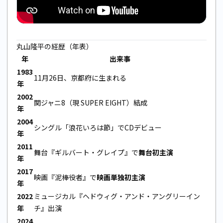
丸山隆平の経歴（年表）
年
出来事
1983
11月26日、京都府に生まれる
年
2002
関ジャニ8（現 SUPER EIGHT）結成
年
2004
シングル「浪花いろは節」でCDデビュー
年
2011
舞台『ギルバート・グレイプ』で
舞台初主演
年
2017
映画『泥棒役者』で
映画単独初主演
年
2022
ミュージカル『ヘドウィグ・アンド・アングリーイン
年
チ』出演
2024