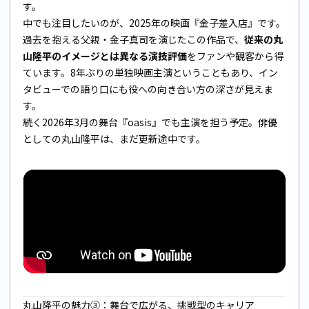
す。
中でも注目したいのが、2025年の映画『金子差入店』です。
過去を抱える父親・金子真司を演じたこの作品で、
従来の丸
山隆平のイメージとは異なる演技評価
をファンや観客から得
ています。8年ぶりの単独映画主演ということもあり、イン
タビューでの語り口にも役への向き合い方の深さが見えま
す。
続く2026年3月の舞台『oasis』でも主演を担う予定。俳優
としての丸山隆平は、まだ更新途中です。
丸山隆平の魅力③：舞台で広がる、挑戦型のキャリア