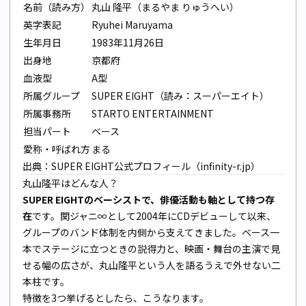
名前（読み方）
丸山 隆平（まるやま りゅうへい）
英字表記
Ryuhei Maruyama
生年月日
1983年11月26日
出身地
京都府
血液型
A型
所属グループ
SUPER EIGHT（読み：スーパーエイト）
所属事務所
STARTO ENTERTAINMENT
担当パート
ベース
愛称・呼ばれ方
まる
出典：
SUPER EIGHT公式プロフィール（infinity-r.jp）
丸山隆平はどんな人？
SUPER EIGHTのベーシストで、俳優活動も軸として持つ存
在
です。関ジャニ∞として2004年にCDデビューして以来、
グループのバンド体制を内側から支えてきました。ベース一
本でステージに立つときの説得力と、映画・舞台の主演で見
せる幅の広さが、丸山隆平という人を語るうえで外せない二
本柱です。
特徴を3つ挙げるとしたら、こうなります。