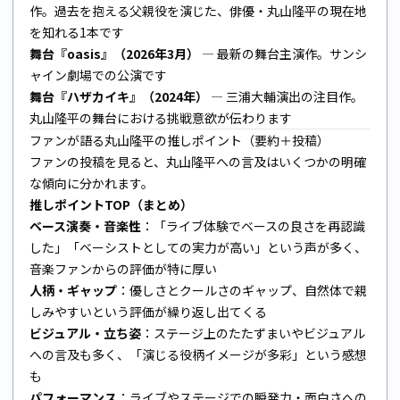
作。過去を抱える父親役を演じた、俳優・丸山隆平の現在地
を知れる1本です
舞台『oasis』（2026年3月）
— 最新の舞台主演作。サンシ
ャイン劇場での公演です
舞台『ハザカイキ』（2024年）
— 三浦大輔演出の注目作。
丸山隆平の舞台における挑戦意欲が伝わります
ファンが語る丸山隆平の推しポイント（要約＋投稿）
ファンの投稿を見ると、丸山隆平への言及はいくつかの明確
な傾向に分かれます。
推しポイントTOP（まとめ）
ベース演奏・音楽性
：「ライブ体験でベースの良さを再認識
した」「ベーシストとしての実力が高い」という声が多く、
音楽ファンからの評価が特に厚い
人柄・ギャップ
：優しさとクールさのギャップ、自然体で親
しみやすいという評価が繰り返し出てくる
ビジュアル・立ち姿
：ステージ上のたたずまいやビジュアル
への言及も多く、「演じる役柄イメージが多彩」という感想
も
パフォーマンス
：ライブやステージでの瞬発力・面白さへの