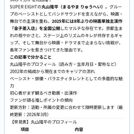
SUPER EIGHTの
丸山隆平（まるやま りゅうへい）
。グルー
プのベーシストとしてバンドサウンドを支えながら、映画・
舞台での主演を重ね、
2025年には8年ぶりの映画単独主演作
『金子差入店』を全国公開
したマルチな存在です。京都生ま
れの穏やかさと、ステージ上のリズムのキレが共存するギャ
ップ、そして舞台から映画・ドラマまで止まらない挑戦が、
長年ファンを惹きつけてきた理由です。
この記事で分かること
丸山隆平のプロフィール（読み方・生年月日・愛称など）
2002年の結成から現在までのキャリアの流れ
ベーシスト・俳優・バラエティタレントとしての多面的な魅
力
初心者がまず観るべき動画・出演作
ファンが語る推しポイントの傾向
更新方針：活動・所属の変更に合わせて随時更新します（最
終更新：2026年3月）
【早見表】丸山隆平のプロフィール
項目
内容