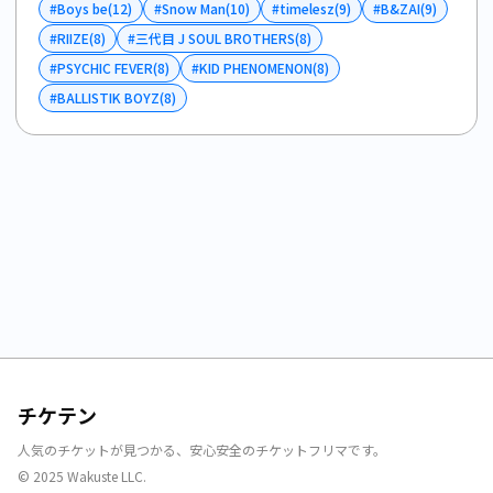
#
Boys be
(
12
)
#
Snow Man
(
10
)
#
timelesz
(
9
)
#
B&ZAI
(
9
)
#
RIIZE
(
8
)
#
三代目 J SOUL BROTHERS
(
8
)
#
PSYCHIC FEVER
(
8
)
#
KID PHENOMENON
(
8
)
#
BALLISTIK BOYZ
(
8
)
チケテン
人気のチケットが見つかる、安心安全のチケットフリマです。
© 2025 Wakuste LLC.