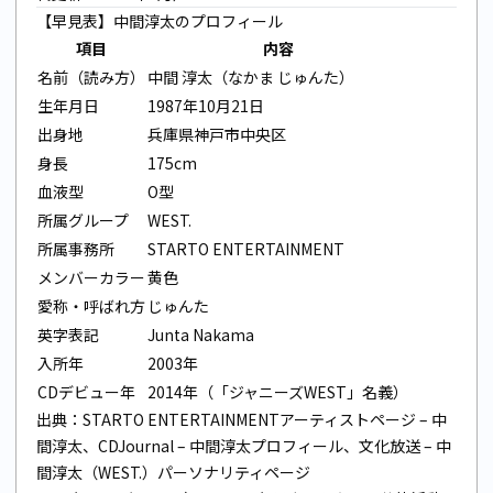
【早見表】中間淳太のプロフィール
項目
内容
名前（読み方）
中間 淳太（なかま じゅんた）
生年月日
1987年10月21日
出身地
兵庫県神戸市中央区
身長
175cm
血液型
O型
所属グループ
WEST.
所属事務所
STARTO ENTERTAINMENT
メンバーカラー
黄色
愛称・呼ばれ方
じゅんた
英字表記
Junta Nakama
入所年
2003年
CDデビュー年
2014年（「ジャニーズWEST」名義）
出典：
STARTO ENTERTAINMENTアーティストページ – 中
間淳太
、
CDJournal – 中間淳太プロフィール
、
文化放送 – 中
間淳太（WEST.）パーソナリティページ