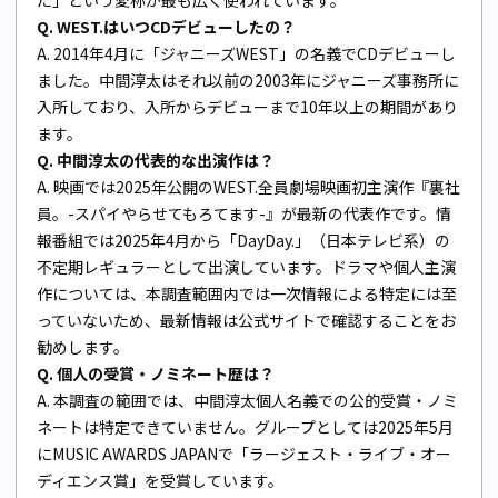
Q. WEST.はいつCDデビューしたの？
A. 2014年4月に「ジャニーズWEST」の名義でCDデビューし
ました。中間淳太はそれ以前の2003年にジャニーズ事務所に
入所しており、入所からデビューまで10年以上の期間があり
ます。
Q. 中間淳太の代表的な出演作は？
A. 映画では2025年公開のWEST.全員劇場映画初主演作『裏社
員。-スパイやらせてもろてます-』が最新の代表作です。情
報番組では2025年4月から「DayDay.」（日本テレビ系）の
不定期レギュラーとして出演しています。ドラマや個人主演
作については、本調査範囲内では一次情報による特定には至
っていないため、最新情報は公式サイトで確認することをお
勧めします。
Q. 個人の受賞・ノミネート歴は？
A. 本調査の範囲では、中間淳太個人名義での公的受賞・ノミ
ネートは特定できていません。グループとしては2025年5月
にMUSIC AWARDS JAPANで「ラージェスト・ライブ・オー
ディエンス賞」を受賞しています。