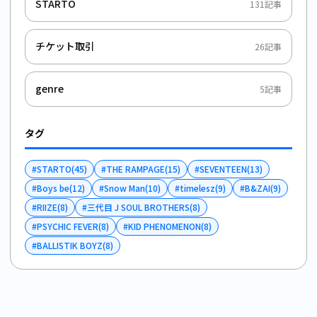
STARTO
131
記事
チケット取引
26
記事
genre
5
記事
タグ
#
STARTO
(
45
)
#
THE RAMPAGE
(
15
)
#
SEVENTEEN
(
13
)
#
Boys be
(
12
)
#
Snow Man
(
10
)
#
timelesz
(
9
)
#
B&ZAI
(
9
)
#
RIIZE
(
8
)
#
三代目 J SOUL BROTHERS
(
8
)
#
PSYCHIC FEVER
(
8
)
#
KID PHENOMENON
(
8
)
#
BALLISTIK BOYZ
(
8
)