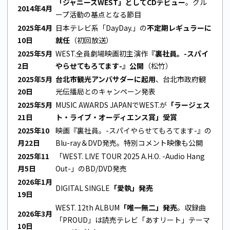
「ジャニーズWEST」としてCDデビュー
。グル
2014年4月
ープ活動の基点となる節目
2025年4月
日本テレビ系「DayDay.」の
不定期レギュラーに
10日
就任
（初回放送）
2025年5月
WEST.全員劇場映画初主演作
『裏社員。-スパイ
2日
やらせてもろてます-』公開
（松竹）
2025年5月
台北市観光アンバサダーに起用
、台北市政府観
20日
光伝播局とのキャンペーン発表
2025年5月
MUSIC AWARDS JAPANでWEST.が
「ラージェス
21日
ト・ライブ・オーディエンス賞」受賞
2025年10
映画『裏社員。-スパイやらせてもろてます-』の
月22日
Blu-ray＆DVD発売。特別コメント映像も公開
2025年11
「WEST. LIVE TOUR 2025 A.H.O. -Audio Hang
月5日
Out-」のBD/DVD発売
2026年1月
DIGITAL SINGLE
「愛執」発売
19日
WEST. 12th ALBUM
「唯一無二」発売
。収録曲
2026年3月
「PROUD」は読売テレビ「あすリート」テーマ
10日