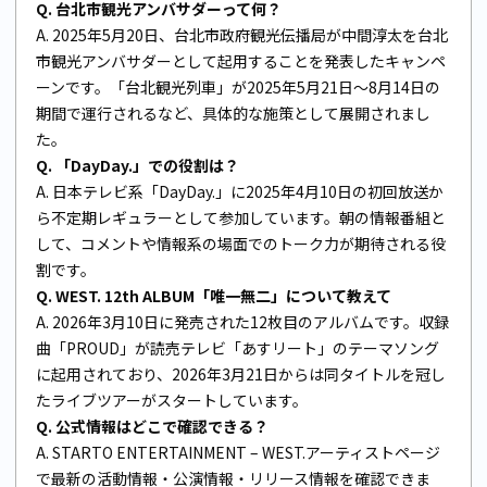
Q. 台北市観光アンバサダーって何？
A. 2025年5月20日、台北市政府観光伝播局が中間淳太を台北
市観光アンバサダーとして起用することを発表したキャンペ
ーンです。「台北観光列車」が2025年5月21日〜8月14日の
期間で運行されるなど、具体的な施策として展開されまし
た。
Q. 「DayDay.」での役割は？
A. 日本テレビ系「DayDay.」に2025年4月10日の初回放送か
ら不定期レギュラーとして参加しています。朝の情報番組と
して、コメントや情報系の場面でのトーク力が期待される役
割です。
Q. WEST. 12th ALBUM「唯一無二」について教えて
A. 2026年3月10日に発売された12枚目のアルバムです。収録
曲「PROUD」が読売テレビ「あすリート」のテーマソング
に起用されており、2026年3月21日からは同タイトルを冠し
たライブツアーがスタートしています。
Q. 公式情報はどこで確認できる？
A.
STARTO ENTERTAINMENT – WEST.アーティストページ
で最新の活動情報・公演情報・リリース情報を確認できま