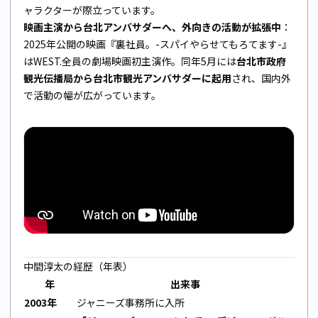
ャラクターが際立っています。
映画主演から台北アンバサダーへ、外向きの活動が拡張中
：
2025年公開の映画『裏社員。-スパイやらせてもろてます-』
はWEST.全員の劇場映画初主演作。同年5月には
台北市政府
観光伝播局から台北市観光アンバサダーに起用
され、国内外
で活動の幅が広がっています。
中間淳太の経歴（年表）
年
出来事
2003年
ジャニーズ事務所に入所