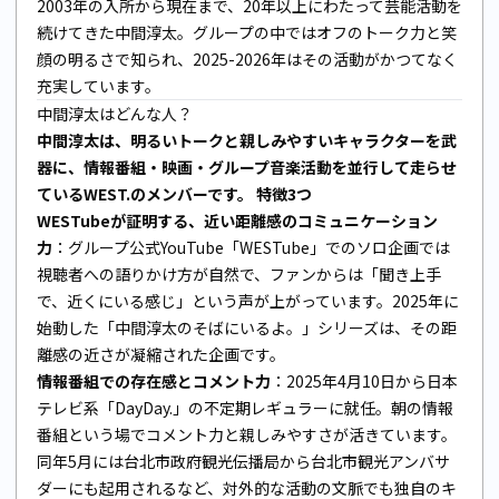
2003年の入所から現在まで、20年以上にわたって芸能活動を
続けてきた中間淳太。グループの中ではオフのトーク力と笑
顔の明るさで知られ、2025-2026年はその活動がかつてなく
充実しています。
中間淳太はどんな人？
中間淳太は、明るいトークと親しみやすいキャラクターを武
器に、情報番組・映画・グループ音楽活動を並行して走らせ
ているWEST.のメンバーです。
特徴3つ
WESTubeが証明する、近い距離感のコミュニケーション
力
：グループ公式YouTube「WESTube」でのソロ企画では
視聴者への語りかけ方が自然で、ファンからは「聞き上手
で、近くにいる感じ」という声が上がっています。2025年に
始動した「中間淳太のそばにいるよ。」シリーズは、その距
離感の近さが凝縮された企画です。
情報番組での存在感とコメント力
：2025年4月10日から日本
テレビ系「DayDay.」の不定期レギュラーに就任。朝の情報
番組という場でコメント力と親しみやすさが活きています。
同年5月には台北市政府観光伝播局から台北市観光アンバサ
ダーにも起用されるなど、対外的な活動の文脈でも独自のキ