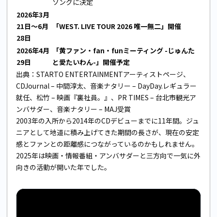
ソングに決定
2026年3月
21日〜6月
「WEST. LIVE TOUR 2026 唯一無二」開催
28日
2026年4月
「黄ファン・fan・funミーティング -じゅんた
29日
と愛たいわん-」開催予定
出典：
STARTO ENTERTAINMENTアーティストページ
、
CDJournal – 中間淳太
、
音楽ナタリー – DayDay.レギュラー
就任
、
松竹 – 映画『裏社員。』
、
PR TIMES – 台北市観光ア
ンバサダー
、
音楽ナタリー – MAJ受賞
2003年の入所から2014年のCDデビューまでに11年間。ジュ
ニアとして地道に積み上げてきた期間の長さが、現在の安定
感とファンとの距離感につながっているのかもしれません。
2025年は映画・情報番組・アンバサダーと三方向で一気に外
向きの活動が開いた年でした。