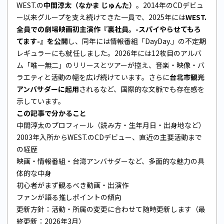
WEST.の
中間淳太（なかま じゅんた）
。2014年のCDデビュ
ー以来グループを支え続けてきた一員で、2025年には
WEST.
全員での劇場映画初主演作『裏社員。-スパイやらせてもろ
てます-』を公開
し、同年には情報番組「DayDay.」の不定期
レギュラーにも就任しました。2026年には12枚目のアルバ
ム「唯一無二」のリリースとツアーが控え、音楽・映像・バ
ラエティと活動の幅を広げ続けています。さらに
台北市観光
アンバサダーに起用
されるなど、国際的な文脈でも存在感を
示しています。
この記事で分かること
中間淳太のプロフィール（読み方・生年月日・出身地など）
2003年入所からWEST.のCDデビュー、直近の主要活動まで
の経歴
映画・情報番組・台湾アンバサダーなど、多面的な魅力の具
体的な中身
初心者がまず観るべき動画・出演作
ファンが語る推しポイントの傾向
更新方針：活動・所属の変更に合わせて随時更新します（最
終更新：2026年3月）