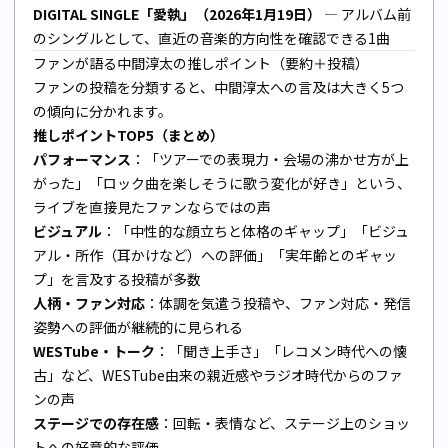
DIGITAL SINGLE「愛執」（2026年1月19日）
— アルバム前
のシングルとして、直近の音楽的方向性を確認できる1曲
ファンが語る中間淳太の推しポイント（要約＋投稿）
ファンの投稿を分類すると、中間淳太への言及は大きく5つ
の傾向に分かれます。
推しポイントTOP5（まとめ）
パフォーマンス
：「ツアーでの表現力・会場の沸かせ方が上
がった」「ロック曲を楽しそうに歌う変化が好き」という、
ライブを直接見たファンならではの声
ビジュアル
：「中性的な顔立ちと体格のギャップ」「ビジュ
アル・所作（耳かけなど）への評価」「実年齢とのギャッ
プ」を言及する投稿が多数
人柄・ファン対応
：体調を気遣う投稿や、ファン対応・発信
姿勢への評価が継続的に見られる
WESTube・トーク
：「聞き上手さ」「レコメン時代への懐
古」など、WESTube由来の親近感やラジオ時代からのファ
ンの声
ステージでの存在感
：回転・表情など、ステージ上のショッ
トへの好意的な評価