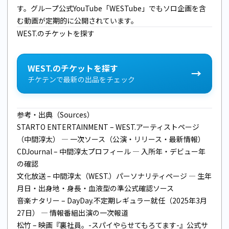
す。グループ公式YouTube「WESTube」でもソロ企画を含
む動画が定期的に公開されています。
WEST.のチケットを探す
WEST.のチケットを探す
→
チケテンで最新の出品をチェック
参考・出典（Sources）
STARTO ENTERTAINMENT – WEST.アーティストページ
（中間淳太）
— 一次ソース（公演・リリース・最新情報）
CDJournal – 中間淳太プロフィール
— 入所年・デビュー年
の確認
文化放送 – 中間淳太（WEST.）パーソナリティページ
— 生年
月日・出身地・身長・血液型の準公式確認ソース
音楽ナタリー – DayDay.不定期レギュラー就任（2025年3月
27日）
— 情報番組出演の一次報道
松竹 – 映画『裏社員。-スパイやらせてもろてます-』公式サ