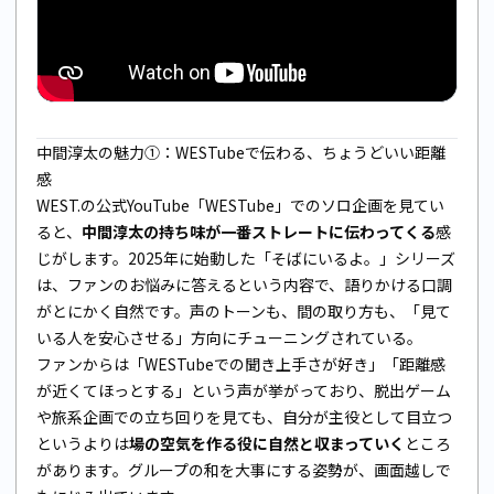
中間淳太の魅力①：WESTubeで伝わる、ちょうどいい距離
感
WEST.の公式YouTube「WESTube」でのソロ企画を見てい
ると、
中間淳太の持ち味が一番ストレートに伝わってくる
感
じがします。2025年に始動した「そばにいるよ。」シリーズ
は、ファンのお悩みに答えるという内容で、語りかける口調
がとにかく自然です。声のトーンも、間の取り方も、「見て
いる人を安心させる」方向にチューニングされている。
ファンからは「WESTubeでの聞き上手さが好き」「距離感
が近くてほっとする」という声が挙がっており、脱出ゲーム
や旅系企画での立ち回りを見ても、自分が主役として目立つ
というよりは
場の空気を作る役に自然と収まっていく
ところ
があります。グループの和を大事にする姿勢が、画面越しで