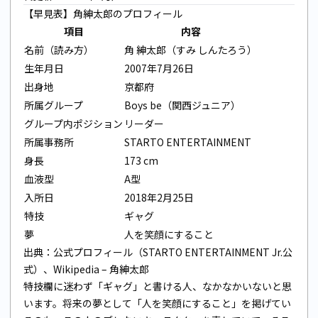
【早見表】角紳太郎のプロフィール
項目
内容
名前（読み方）
角 紳太郎（すみ しんたろう）
生年月日
2007年7月26日
出身地
京都府
所属グループ
Boys be（関西ジュニア）
グループ内ポジション
リーダー
所属事務所
STARTO ENTERTAINMENT
身長
173 cm
血液型
A型
入所日
2018年2月25日
特技
ギャグ
夢
人を笑顔にすること
出典：
公式プロフィール（STARTO ENTERTAINMENT Jr.公
式）
、
Wikipedia – 角紳太郎
特技欄に迷わず「ギャグ」と書ける人、なかなかいないと思
います。将来の夢として「人を笑顔にすること」を掲げてい