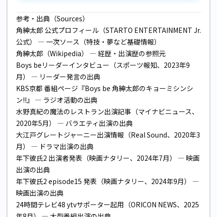
参考・出典（Sources）
角紳太郎 公式プロフィール（STARTO ENTERTAINMENT Jr.
公式）
— 一次ソース（特技・夢など基礎情報）
角紳太郎（Wikipedia）
— 経歴・出演歴の参照元
Boys beリーダーインタビュー（スポーツ報知、2023年9
月）
— リーダー発言の出典
KBS京都 番組ページ『Boys be 角紳太郎のキョーミシンシ
ン!!』
— ラジオ活動の出典
水野真紀の魔法のレストラン出演記事（マイナビニュース、
2020年5月）
— バラエティ出演の出典
大江戸グレートジャーニー出演情報（Real Sound、2020年3
月）
— ドラマ出演の出典
年下彼氏2 出演者発表（映画ナタリー、2024年7月）
— 映画
出演の出典
年下彼氏2 episode15 発表（映画ナタリー、2024年9月）
—
映画出演の出典
24時間テレビ48 ytvサポーター起用（ORICON NEWS、2025
年8月）
— 大型番組出演の出典