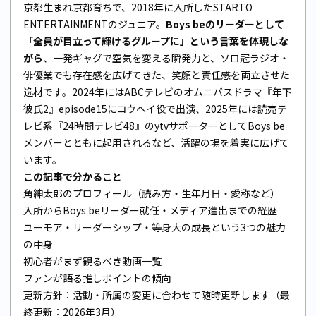
京都生まれ京都育ちで、2018年に入所したSTARTO
ENTERTAINMENTのジュニア。
Boys beのリーダーとして
「全員が目立って輝けるグループに」という言葉を体現しな
がら
、一発ギャグで空気を変える瞬発力と、ソロ冠ラジオ・
俳優業でも存在感を広げてきた、笑顔と責任感を両立させた
逸材です。2024年にはABCテレビのオムニバスドラマ『年下
彼氏2』episode15にコウヘイ役で出演、2025年には読売テ
レビ系『24時間テレビ48』のytvサポーターとしてBoys be
メンバーとともに起用されるなど、活躍の場を着実に広げて
います。
この記事で分かること
角紳太郎のプロフィール（読み方・生年月日・愛称など）
入所からBoys beリーダー就任・メディア進出までの経歴
ユーモア・リーダーシップ・等身大の成長という3つの魅力
の中身
初心者がまず観るべき動画一覧
ファンが語る推しポイントの傾向
更新方針：活動・所属の変更に合わせて随時更新します（最
終更新：2026年3月）