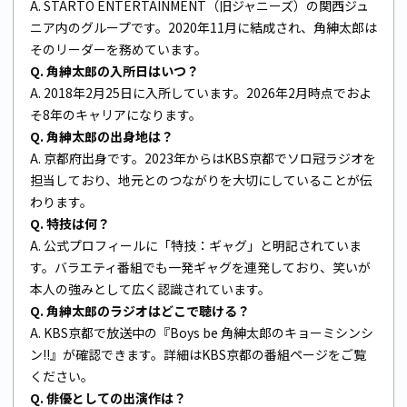
A. STARTO ENTERTAINMENT（旧ジャニーズ）の関西ジュ
ニア内のグループです。2020年11月に結成され、角紳太郎は
そのリーダーを務めています。
Q. 角紳太郎の入所日はいつ？
A. 2018年2月25日に入所しています。2026年2月時点でおよ
そ8年のキャリアになります。
Q. 角紳太郎の出身地は？
A. 京都府出身です。2023年からはKBS京都でソロ冠ラジオを
担当しており、地元とのつながりを大切にしていることが伝
わります。
Q. 特技は何？
A. 公式プロフィールに「特技：ギャグ」と明記されていま
す。バラエティ番組でも一発ギャグを連発しており、笑いが
本人の強みとして広く認識されています。
Q. 角紳太郎のラジオはどこで聴ける？
A. KBS京都で放送中の『Boys be 角紳太郎のキョーミシンシ
ン!!』が確認できます。詳細は
KBS京都の番組ページ
をご覧
ください。
Q. 俳優としての出演作は？