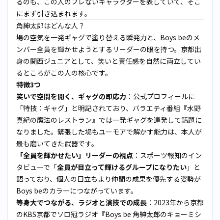
るのも、この人のブレないキャラクターを表していて、そこ
にまず引き込まれます。
角紳太郎はどんな人？
場の空気を一発ギャグで塗り替える瞬発力と、Boys beのメ
ンバー全員を輝かせようとするリーダーの眼を持つ。京都出
身の関西ジュニアとして、笑いと責任感を自然に両立してい
るところがこの人の核心です。
特徴3つ
笑いで空間を開く、ギャグの即応力
：公式プロフィールに
「特技：ギャグ」と明記されており、バラエティ番組『水野
真紀の魔法のレストラン』では一発ギャグを連発して話題に
なりました。緊張した場もユーモアで解かす能力は、本人が
最も磨いてきた武器です。
「全員を輝かせたい」リーダーの視点
：スポーツ報知のイン
タビューで「
全員が目立って輝けるグループになりたい
」と
語っており、個人の目立ちより仲間の成果を優先する姿勢が
Boys beのカラーにつながっています。
等身大でつながる、ラジオと演技での成長
：2023年から京都
のKBS京都でソロ冠ラジオ『Boys be 角紳太郎のキョーミシ