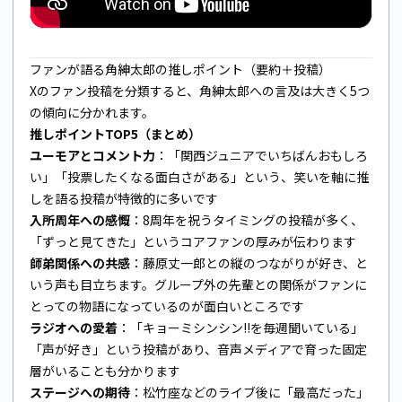
ファンが語る角紳太郎の推しポイント（要約＋投稿）
Xのファン投稿を分類すると、角紳太郎への言及は大きく5つ
の傾向に分かれます。
推しポイントTOP5（まとめ）
ユーモアとコメント力
：「関西ジュニアでいちばんおもしろ
い」「投票したくなる面白さがある」という、笑いを軸に推
しを語る投稿が特徴的に多いです
入所周年への感慨
：8周年を祝うタイミングの投稿が多く、
「ずっと見てきた」というコアファンの厚みが伝わります
師弟関係への共感
：藤原丈一郎との縦のつながりが好き、と
いう声も目立ちます。グループ外の先輩との関係がファンに
とっての物語になっているのが面白いところです
ラジオへの愛着
：「キョーミシンシン!!を毎週聞いている」
「声が好き」という投稿があり、音声メディアで育った固定
層がいることも分かります
ステージへの期待
：松竹座などのライブ後に「最高だった」