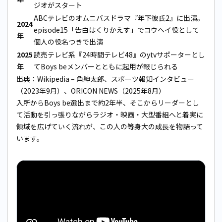
ジオがスタート
ABCテレビのオムニバスドラマ『年下彼氏2』に出演。
2024
episode15「告白はくりかえす」でコウヘイ役として
年
個人の役名つきで出演
2025
読売テレビ系『24時間テレビ48』のytvサポーターとし
年
てBoys beメンバーとともに起用が報じられる
出典：
Wikipedia – 角紳太郎
、
スポーツ報知インタビュー
（2023年9月）
、
ORICON NEWS（2025年8月）
入所からBoys be選出まで約2年半、そこからリーダーとし
て活動を引っ張りながらラジオ・映画・大型番組へと着実に
領域を広げていく流れが、この人の等身大の成長を物語って
います。