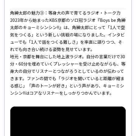
角紳太郎の魅力③：等身大の声で育てるラジオ・トーク力
2023年から始まったKBS京都のソロ冠ラジオ『Boys be 角紳
太郎のキョーミシンシン!!』は、角紳太郎にとって「1人で空
気をつくる」という新しい挑戦の場になりました。インタビ
ューでも「1人で話をつくる難しさ」を率直に語りつつ、そ
れでも向き合い続ける姿勢を見せています。
地元・京都を舞台にした地上波ラジオ。自分の言葉だけで30
分・60分を埋めていくプレッシャーを受け止めながらも、等
身大の自分でリスナーとつながろうとしているのが伝わって
きます。ファンの間でも「ラジオを聞いていると距離が縮ま
る感じ」「声のトーンが好き」という声があり、キョーミシ
ンシン!!はコアなリスナーをしっかりつかんでいます。