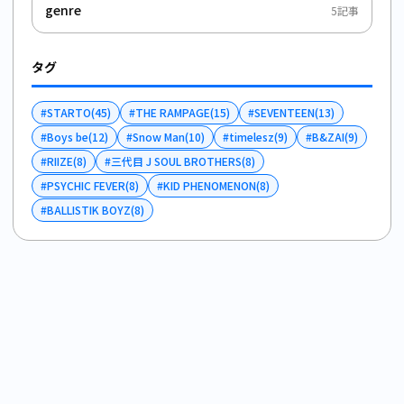
genre
5
記事
タグ
#
STARTO
(
45
)
#
THE RAMPAGE
(
15
)
#
SEVENTEEN
(
13
)
#
Boys be
(
12
)
#
Snow Man
(
10
)
#
timelesz
(
9
)
#
B&ZAI
(
9
)
#
RIIZE
(
8
)
#
三代目 J SOUL BROTHERS
(
8
)
#
PSYCHIC FEVER
(
8
)
#
KID PHENOMENON
(
8
)
#
BALLISTIK BOYZ
(
8
)