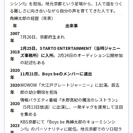
ンシン!!』を担当。地元京都という足場から、1人で話をつく
る難しさに向き合いながら自分の声を育ててきた人です。
角紳太郎の経歴（年表）
年
出来事
2007
7月26日、京都府生まれ
年
2月25日、STARTO ENTERTAINMENT（当時ジャニー
2018
ズ事務所）に入所
。2月24日のオーディション公開参加
年
の記述もある
2020
11月21日、Boys beのメンバーに選出
年
2020
WOWOW『大江戸グレートジャーニー』に出演。辰五
年
郎の幼少期役を担当
情報バラエティ番組『水野真紀の魔法のレストラン』
2020
（5月13日放送）に出演し、一発ギャグを連発して注目
年
を集める
KBS京都にて『Boys be 角紳太郎のキョーミシンシ
2023
ン!!』のパーソナリティに就任。地元京都でのソロ冠ラ
年