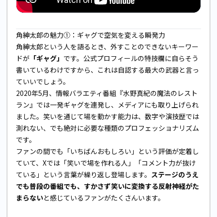
角紳太郎の魅力①：ギャグで空気を変える瞬発力
角紳太郎という人を語るとき、外すことのできないキーワー
ドが
「ギャグ」
です。公式プロフィールの特技欄に自らそう
書いているわけですから、これは自認する最大の武器と言っ
ていいでしょう。
2020年5月、情報バラエティ番組『水野真紀の魔法のレスト
ラン』では一発ギャグを連発し、メディアにも取り上げられ
ました。笑いを通じて場を動かす能力は、数字や演技歴では
測れない、でも絶対に必要な種類のプロフェッショナリズム
です。
ファンの間でも「いちばんおもしろい」という評価が定着し
ていて、Xでは「笑いで場を作れる人」「コメント力が抜け
ている」という言葉が繰り返し登場します。
ステージのうえ
でも普段の番組でも、すかさず笑いに変換する反射神経がた
まらない
と感じているファンがたくさんいます。