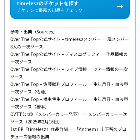
timeleszのチケットを探す
→
チケテンで最新の出品をチェック
参考・出典（Sources）
Over The Top公式サイト – timeleszメンバー
— 現メンバー
8人の一次ソース
Over The Top公式サイト – ディスコグラフィ
— 作品情報の
一次ソース
Over The Top公式サイト – ライブ情報
— ツアー情報の一次
ソース
Over The Top – 佐藤勝利プロフィール
— 生年月日・血液型
一次ソース（佐藤）
Over The Top – 橋本将生プロフィール
— 生年月日・血液型
一次ソース（橋本）
OVTT公式X（メンバーカラー発表）
— メンバーカラー一次
ソース（2025年2月16日）
1st EP『timelesz』作品詳細
— 「Anthem」山下智久プロ
デュース情報の出典