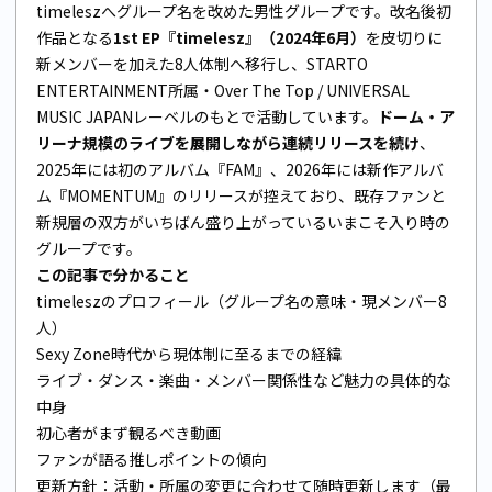
timeleszへグループ名を改めた男性グループです。改名後初
作品となる
1st EP『timelesz』（2024年6月）
を皮切りに
新メンバーを加えた8人体制へ移行し、STARTO
ENTERTAINMENT所属・Over The Top / UNIVERSAL
MUSIC JAPANレーベルのもとで活動しています。
ドーム・ア
リーナ規模のライブを展開しながら連続リリースを続け
、
2025年には初のアルバム『FAM』、2026年には新作アルバ
ム『MOMENTUM』のリリースが控えており、既存ファンと
新規層の双方がいちばん盛り上がっているいまこそ入り時の
グループです。
この記事で分かること
timeleszのプロフィール（グループ名の意味・現メンバー8
人）
Sexy Zone時代から現体制に至るまでの経緯
ライブ・ダンス・楽曲・メンバー関係性など魅力の具体的な
中身
初心者がまず観るべき動画
ファンが語る推しポイントの傾向
更新方針：活動・所属の変更に合わせて随時更新します（最