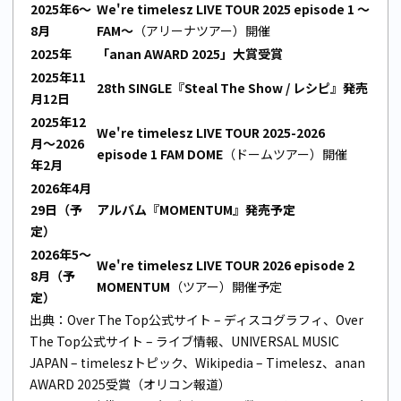
2025年6〜
We're timelesz LIVE TOUR 2025 episode 1 〜
8月
FAM〜
（アリーナツアー）開催
2025年
「anan AWARD 2025」大賞受賞
2025年11
28th SINGLE『Steal The Show / レシピ』発売
月12日
2025年12
We're timelesz LIVE TOUR 2025-2026
月〜2026
episode 1 FAM DOME
（ドームツアー）開催
年2月
2026年4月
29日（予
アルバム『MOMENTUM』発売予定
定）
2026年5〜
We're timelesz LIVE TOUR 2026 episode 2
8月（予
MOMENTUM
（ツアー）開催予定
定）
出典：
Over The Top公式サイト – ディスコグラフィ
、
Over
The Top公式サイト – ライブ情報
、
UNIVERSAL MUSIC
JAPAN – timeleszトピック
、
Wikipedia – Timelesz
、
anan
AWARD 2025受賞（オリコン報道）