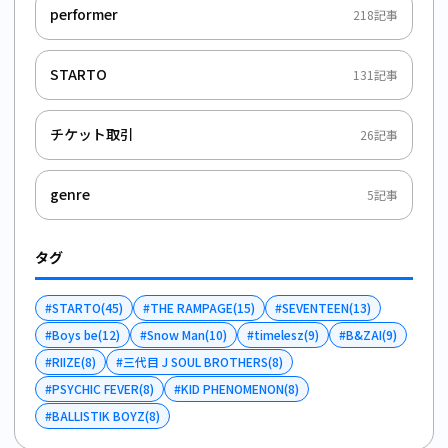
performer
218
記事
STARTO
131
記事
チケット取引
26
記事
genre
5
記事
タグ
#
STARTO
(
45
)
#
THE RAMPAGE
(
15
)
#
SEVENTEEN
(
13
)
#
Boys be
(
12
)
#
Snow Man
(
10
)
#
timelesz
(
9
)
#
B&ZAI
(
9
)
#
RIIZE
(
8
)
#
三代目 J SOUL BROTHERS
(
8
)
#
PSYCHIC FEVER
(
8
)
#
KID PHENOMENON
(
8
)
#
BALLISTIK BOYZ
(
8
)