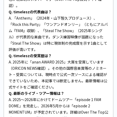
認）。
Q. timeleszの代表曲は？
A. 「Anthem」（2024年・山下智久プロデュース）、
「Rock this Party」「ワンアンドオンリー」（ともにアルバ
ム『FAM』収録）、「Steal The Show」（2025年シング
ル）が代表的な楽曲です。ダンス練習映像が話題になった
「Steal The Show」は特に現体制の完成度を示す1曲として
評価が高いです。
Q. timeleszの受賞歴は？
A. 2025年に「anan AWARD 2025」大賞を受賞しています
（ORICON NEWS確認）。その他の国際音楽賞等のノミネー
ト・受賞については、現時点で公式一次ソースによる確認が
できていないため、本記事では断定しません。最新情報は公
式サイトをご確認ください。
Q. 最新のライブ・ツアー情報は？
A. 2025〜2026年にかけてドームツアー「episode 1 FAM
DOME」を完走し、2026年5月からは「episode 2
MOMENTUM」が予定されています。詳細はOver The Top公