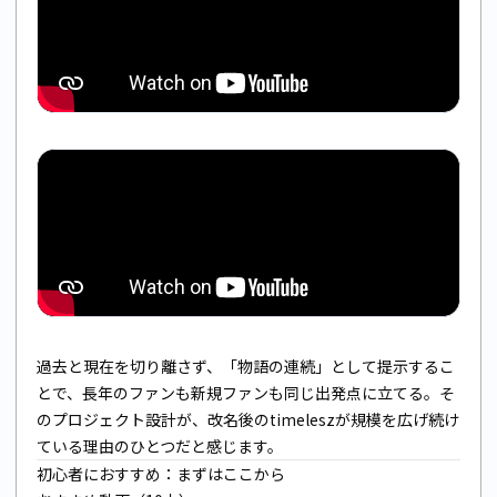
過去と現在を切り離さず、「物語の連続」として提示するこ
とで、長年のファンも新規ファンも同じ出発点に立てる。そ
のプロジェクト設計が、改名後のtimeleszが規模を広げ続け
ている理由のひとつだと感じます。
初心者におすすめ：まずはここから