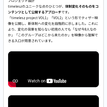
プロジェクト設計
timeleszのユニークな点のひとつが、
体制変化そのものをコ
ンテンツとして公開するアプローチ
です。
「timelesz project VOL1」「VOL2」という形でティザー映
像を公開し、新体制への変化を段階的に示しました。これに
より、変化の背景を知らない初見の人でも「なぜ今8人なの
か」「このグループはどこから来たのか」を映像から理解で
きる入口が用意されています。