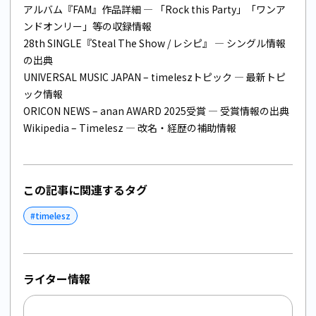
アルバム『FAM』作品詳細
— 「Rock this Party」「ワンア
ンドオンリー」等の収録情報
28th SINGLE『Steal The Show / レシピ』
— シングル情報
の出典
UNIVERSAL MUSIC JAPAN – timeleszトピック
— 最新トピ
ック情報
ORICON NEWS – anan AWARD 2025受賞
— 受賞情報の出典
Wikipedia – Timelesz
— 改名・経歴の補助情報
この記事に関連するタグ
#
timelesz
ライター情報