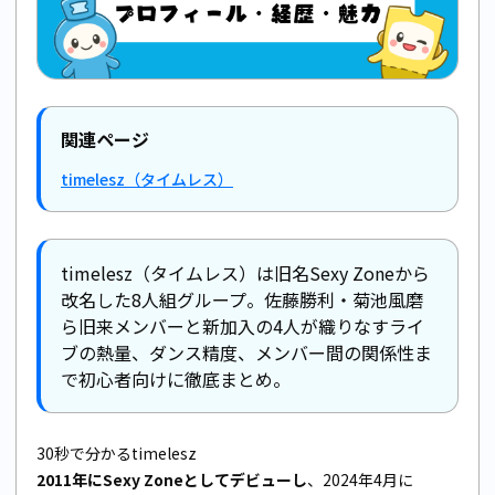
関連ページ
timelesz（タイムレス）
timelesz（タイムレス）は旧名Sexy Zoneから
改名した8人組グループ。佐藤勝利・菊池風磨
ら旧来メンバーと新加入の4人が織りなすライ
ブの熱量、ダンス精度、メンバー間の関係性ま
で初心者向けに徹底まとめ。
30秒で分かるtimelesz
2011年にSexy Zoneとしてデビューし
、2024年4月に