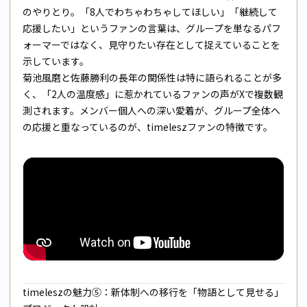
のやりとり。「8人でわちゃわちゃしてほしい」「継続して
応援したい」というファンの言葉は、グループを単なるパフ
ォーマーではなく、見守りたい存在として捉えていることを
示しています。
菊池風磨と佐藤勝利の長年の関係性は特に語られることが多
く、「2人の温度感」に惹かれているファンの声がXで複数観
測されます。メンバー個人への深い愛着が、グループ全体へ
の応援と重なっているのが、timeleszファンの特徴です。
timeleszの魅力⑤：新体制への移行を「物語として見せる」