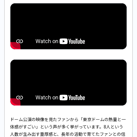
ドーム公演の映像を見たファンから「東京ドームの熱量と一
体感がすごい」という声が多く挙がっています。8人という
人数が生み出す重厚感と、長年の活動で育てたファンとの信