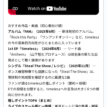
おすすめ作品・楽曲（初心者向け順）
アルバム『FAM』（2025年6月）
— 新体制初のアルバム。
「Rock this Party」「ワンアンドオンリー」など、timelesz
の今の音楽的方向性がひとまとめに入っています
1st EP『timelesz』（2024年6月）
— リード曲
「Anthem」（山下智久プロデュース）は改名後の新たな出
発点として聴く価値があります
シングル『Steal The Show / レシピ』（2025年11月）
—
ダンス練習映像でも話題になった「Steal The Show」は、
現体制の完成度を確認するのに最適な1曲
ファンが語るtimeleszの推しポイント（要約＋投稿）
Xでの投稿を分類すると、timeleszへの言及は大きく6つの傾
向に分かれます。
推しポイントTOP6（まとめ）
ライブのスケール感と一体感
：東京ドーム公演の熱量・観客