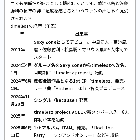
面でも関係性が魅力として機能しています。菊池風磨と佐藤
勝利の長年の絆に温度を感じるというファンの声も多く見受
けられます。
timeleszの経歴（年表）
年
出来事
Sexy Zoneとしてデビュー
。中島健人・菊池風
2011年
磨・佐藤勝利・松島聡・マリウス葉の5人体制で
スタート
2024年4月
グループ名をSexy Zoneからtimeleszへ改名
。
1日
同時期に「timelesz project」始動
2024年6月
改名後初作品となる1st EP『timelesz』発売
。
19日
リード曲「Anthem」は山下智久プロデュース
2024年11
シングル『because』発売
月20日
timelesz project VOL2
で新メンバー加入。8人
2025年
体制が本格始動
2025年6月
1st アルバム『FAM』発売
。「Rock this
11日
Party」「ワンアンドオンリー」などを収録