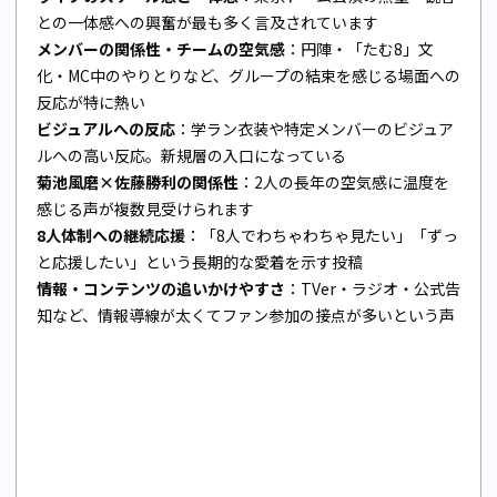
との一体感への興奮が最も多く言及されています
メンバーの関係性・チームの空気感
：円陣・「たむ8」文
化・MC中のやりとりなど、グループの結束を感じる場面への
反応が特に熱い
ビジュアルへの反応
：学ラン衣装や特定メンバーのビジュア
ルへの高い反応。新規層の入口になっている
菊池風磨×佐藤勝利の関係性
：2人の長年の空気感に温度を
感じる声が複数見受けられます
8人体制への継続応援
：「8人でわちゃわちゃ見たい」「ずっ
と応援したい」という長期的な愛着を示す投稿
情報・コンテンツの追いかけやすさ
：TVer・ラジオ・公式告
知など、情報導線が太くてファン参加の接点が多いという声