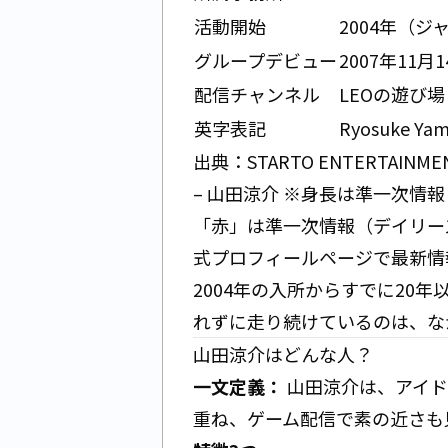
活動開始
2004年（
グループデビュー
2007年11月
配信チャンネル
LEOの遊び
英字表記
Ryosuke Ya
出典：
STARTO ENTERTAINME
– 山田涼介
※身長は準一次情報
「赤」は準一次情報（
デイリース
式プロフィールページで最新情
2004年の入所からすでに20
れずに走り続けているのは、な
山田涼介はどんな人？
一文定義：
山田涼介は、アイド
重ね、ゲーム配信で素の近さも見せる