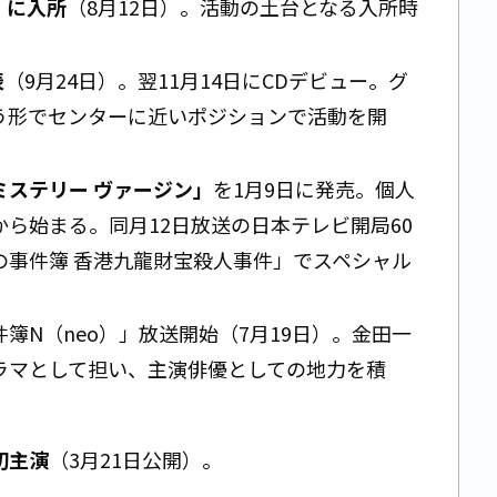
）に入所
（8月12日）。活動の土台となる入所時
表
（9月24日）。翌11月14日にCDデビュー。グ
う形でセンターに近いポジションで活動を開
ミステリー ヴァージン」
を1月9日に発売。個人
ら始まる。同月12日放送の日本テレビ開局60
の事件簿 香港九龍財宝殺人事件」でスペシャル
。
簿N（neo）」放送開始（7月19日）。金田一
ラマとして担い、主演俳優としての地力を積
初主演
（3月21日公開）。