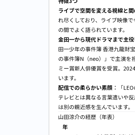
特徴3つ
ライブで空間を変える視線と間
れ尽くしており、ライブ映像で
の間でよく語られています。
金田一から現代ドラマまで主役
田一少年の事件簿 香港九龍財宝
の事件簿N（neo）」で主演を
ミー賞新人俳優賞を受賞。20
います。
配信での柔らかい素顔
：「LE
テレビとは異なる言葉遣いや反
は別の親近感を生んでいます。
山田涼介の経歴（年表）
年