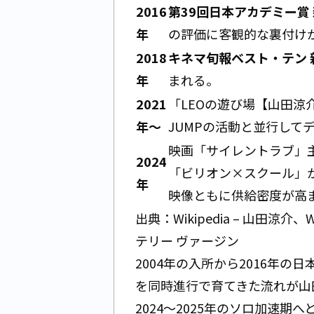
2016
第39回日本アカデミー賞
年
の評価に客観的な裏付け
2018
キネマ旬報ベスト・テン 
年
まれる。
2021
「LEOの遊び場【山田涼介
年〜
JUMPの活動と並行して
映画「サイレントラブ」主
2024
「ビリオン×スクール」
年
映像ともに供給密度が高
出典：
Wikipedia – 山田涼介
、
W
テリー ヴァージン
2004年の入所から2016年
を同時進行で育てきた流れが山
2024〜2025年のソロ加速