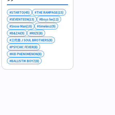
#
STARTO
(
45
)
#
THE RAMPAGE
(
15
)
#
SEVENTEEN
(
13
)
#
Boys be
(
12
)
#
Snow Man
(
10
)
#
timelesz
(
9
)
#
B&ZAI
(
9
)
#
RIIZE
(
8
)
#
三代目 J SOUL BROTHERS
(
8
)
#
PSYCHIC FEVER
(
8
)
#
KID PHENOMENON
(
8
)
#
BALLISTIK BOYZ
(
8
)