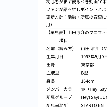
初心者がまず観るべき動画10
ファンが語る推しポイントとよ
更新方針：活動・所属の変更に合
月）
【早見表】山田涼介のプロフィ
項目
名前（読み方）
山田 涼介（
生年月日
1993年5月9
出身
東京都
血液型
B型
身長
164cm
メンバーカラー
赤（Hey! Sa
所属グループ
Hey! Say! J
所属事務所
STARTO EN