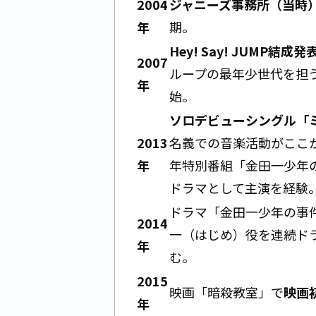
2004
ジャニーズ事務所（当時
年
期。
Hey! Say! JUMP結成発
2007
ループの最年少世代を担
年
始。
ソロデビューシングル「
2013
名義での音楽活動がここか
年
年特別番組「金田一少年
ドラマとして主演を経験
ドラマ「金田一少年の事件
2014
一（はじめ）役を連続ド
年
む。
2015
映画「暗殺教室」で
映画
年