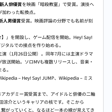
 新人俳優賞
を映画「暗殺教室」で受賞。演技へ
が加わった転換点。
新人男優賞
受賞。映画評論の分野でも名前が刻
】」を開設し、ゲーム配信を開始。Hey! Say!
デジタルでの接点を作り始める。
演（1月26日公開）。同年7月には主演ドラマ
が放送開始。ソロMVも複数リリースし、音楽・
まる。
ikipedia – Hey! Say! JUMP
、
Wikipedia – ミス
の日本アカデミー賞受賞まで、アイドルと俳優の二軸
田涼介というキャリアの核です。そこから
期へと繋がっていくと、なるほど一本の線が見えてき